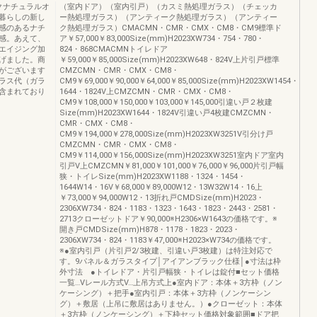
クナチュラルオ
（室内ドア）（室内引戸）（カスミ熱処理ガラス）（チェッカ
暮らしの新し
ー熱処理ガラス）（アンティーク熱処理ガラス）（アンティー
感のあるナチ
ク熱処理ガラス）CMACMN・CMR・CMX・CM8・CM9標準ド
感。あえて、
ア￥57,000￥83,000Size(mm)H2023XW734・754・780・
エイジング加
824・868CMACMNトイレドア
げました。商
￥59,000￥85,000Size(mm)H2023XW648・824V上片引戸標準
がございます
CMZCMN・CMR・CMX・CM8・
ラス代（ガラ
CM9￥69,000￥90,000￥64,000￥85,000Size(mm)H2023XW1454・
含まれており
1644・1824V上CMZCMN・CMR・CMX・CM8・
CM9￥108,000￥150,000￥103,000￥145,000引違い戸２枚建
Size(mm)H2023XW1644・1824V引違い戸4枚建CMZCMN・
CMR・CMX・CM8・
CM9￥194,000￥278,000Size(mm)H2023XW3251V引分け戸
CMZCMN・CMR・CMX・CM8・
CM9￥114,000￥156,000Size(mm)H2023XW3251室内ドア室内
引戸V上CMZCMN￥81,000￥101,000￥76,000￥96,000片引戸幅
狭・トイレSize(mm)H2023XW1188・1324・1454・
1644W14・16V￥68,000￥89,000W12・13W32W14・16上
￥73,000￥94,000W12・13折れ戸CMDSize(mm)H2023・
2306XW734・824・1183・1323・1643・1823・2443・2581・
2713クローゼットドア￥90,000※H2306×W1643の価格です。※
開き戸CMDSize(mm)H878・1178・1823・2023・
2306XW734・824・1183￥47,000※H2023×W734の価格です。
※●室内引戸（片引戸2/3枚建、引違い戸3枚建）は特注対応で
す。9パネル＆ガラスタイプ│アイアンブラック仕様│●寸法は枠
外寸法 ●トイレドア・片引戸幅狭・トイレは錠付■セット価格
一覧…Vレール方式V…上吊方式上●室内ドア：本体＋3方枠（ノン
ケーシング）＋把手●室内引戸：本体＋3方枠（ノンケーシン
グ）＋敷居（上吊に敷居はありません。）●クローゼット：本体
＋3方枠（ノンケーシング）＋下枠セット価格対象範囲■ドア把