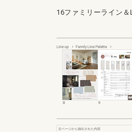
16ファミリーライン＆La
Line up
Family Line Palette
8
9
左ページから抽出された内容