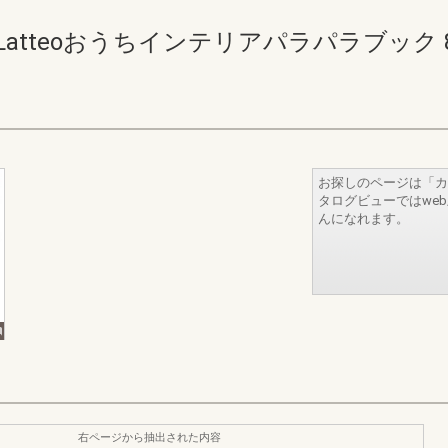
tteoおうちインテリアパラパラブック 8-9(
お探しのページは「カ
タログビューではwe
んになれます。
右ページから抽出された内容