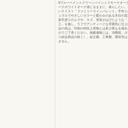
8ブルーペイントグリーンペイントスモークオー
ークホワイトオーク感じるままに、暮らしたい。
いテイスト「ファミリーラインパレット」手作り
ュラルでやさしいカラーと暖かみのある木目の質
刷毛塗りのムラや、キズ、塗装がはげたような「
工」を施し、ラフでアンティークな雰囲気に仕上
品の色は、印刷の特性上実物とは多少異なる場合
のでご了承ください。掲載価格には、消費税、ガ
ス組込商品の除く）、組立費、工事費、運賃等は
ません。