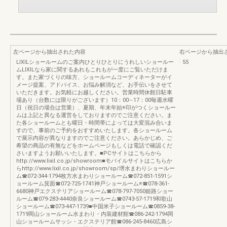
左ページから抽出された内容
右ページから抽出
LIXILショールームのご案内ひとりひとりにうれしいショールー
55
ムLIXILなら家に関するあれもこれもが一度にご覧いただけま
す。また家づくりの味方、ショールームコーディネーターがイ
メージ提案、アドバイス、お悩み解消など、お手伝いをさせて
いただきます。お気軽にお越しください。営業時間休館日駐車
場あり（台数には限りがございます）10：00∼17：00毎週水曜
日（祝日の場合は営業）、夏期、年末年始※印がつくショールー
ムは上記と異なる運営をしておりますのでご注意ください。ま
た各ショールームとも曜日・時間帯によっては大変混み合いま
すので、事前のご予約をおすすめいたします。各ショールーム
で展示内容が異なりますのでご注意ください。あらかじめ、ご
希望の商品の有無などをホームページもしくは電話で確認くだ
さいますようお願いいたします。■PCサイトはこちらから
http://www.lixil.co.jp/showroom■モバイルサイトはこちらか
らhttp://www.lixil.co.jp/showroom/sp/堺水まわりショールー
ム☎072-344-1794枚方水まわりショールーム☎072-851-1591シ
ョールーム箕面☎072-725-1741神戸ショールーム※☎078-361-
6680神戸エクステリアショールーム☎078-797-7050姫路ショー
ルーム☎079-283-4440奈良ショールーム☎0743-57-1719和歌山
ショールーム☎073-447-1739■中国米子ショールーム☎0859-38-
1719岡山ショールーム水まわり・内装建材館☎086-242-1794岡
山ショールームサッシ・エクステリア館☎086-245-8460広島シ