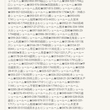
ョールーム☎082-850-3919福山ショールーム☎084-920-1794山
口ショールーム☎083-976-0860■四国徳島ショールーム☎088-
664-5503ショールーム高松☎087-815-3388ショールーム松山
☎089-957-0254高知ショールーム☎088-878-1790■九州・沖縄小
倉ショールーム☎093-531-4111八幡ショールーム☎093-695-
1741ショールーム福岡☎092-415-4433ショールーム久留米
☎0942-45-1794佐賀水まわりショールーム☎0952-31-7665長崎
ショールーム☎0957-27-2710ショールーム熊本☎096-334-1894
大分ショールーム☎097-568-3417ショールーム宮崎☎0985-23-
1794都城ショールーム☎0986-38-5180ショールーム鹿児島
☎099-263-1882ショールーム沖縄☎098-897-8508■北海道ショー
ルーム札幌☎011-748-8833函館ショールーム☎0138-46-1011旭
川ショールーム☎0166-39-1794釧路ショールーム☎0154-37-
0044ショールーム帯広☎0155-91-1130北見ショールーム☎0157-
69-6800■東北ショールーム青森☎017-762-1221八戸ショールー
ム☎0178-24-4514盛岡ショールーム☎019-659-1714ショールー
ム仙台☎022-745-0395秋田ショールーム☎018-826-1791山形シ
ョールーム☎023-647-1797郡山ショールーム☎024-935-4316■甲
信越新潟ショールーム☎025-283-1760長岡ショールーム☎0258-
28-4131上越ショールーム☎025-527-2677ショールーム甲府
☎055-237-1763長野ショールーム☎026-252-6200松本ショール
ーム☎0263-85-2500上田ショールーム☎0268-21-2610■関東水戸
ショールーム☎029-304-1710つくばショールーム☎029-861-
1144ショールーム宇都宮☎028-634-1794小山ショールーム
☎0285-28-4134高崎ショールーム☎027-370-0171太田ショール
ーム☎0276-49-4310ショールームさいたま☎048-668-1794川越
ショールーム☎049-238-7560熊谷ショールーム☎048-528-0526
越谷ショールーム☎048-979-3111千葉ショールーム☎043-331-
1717ショールーム船橋☎047-460-6681ショールーム木更津
☎0438-33-5102成田水まわりショールーム☎0476-28-3281柏シ