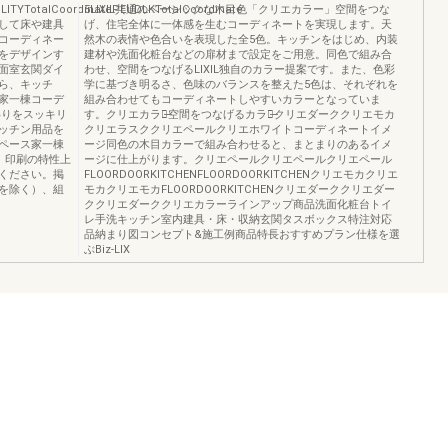
ITYTotalCoordinatePEUDLKTotalCoordinate
5LIXIL共通のベーシックな木目色「クリエカラー」空間をつな
して床や建具
げ、住宅全体に一体感を生むコーディネートを実現します。天
コーディネー
然木の表情や色合いを表現した全5色。キッチンをはじめ、内装
をデザインす
建材や洗面化粧台などの扉材まで設定をご用意。同色で組み合
面室玄関ダイ
わせ、空間をつなげるLIXIL独自のカラー提案です。また、色彩
ら、キッチ
学に基づき明るさ、色味のバランスを整えた5色は、それぞれを
家一棟コーデ
組み合わせてもコーディネートしやすいカラーとなっていま
わりをスッキリ
す。クリエカラー̶空間をつなげるカラー̶クリエダーククリエモカ
ッチン用品を
クリエラスククリエペールクリエホワイトコーディネートイメ
ペース家一棟
ージ同色の木目カラーで組み合わせると、まとまりのあるイメ
、印刷の特性上
ージに仕上がります。クリエペールクリエペールクリエペール
ください。掲
FLOORDOORKITCHENFLOORDOORKITCHENクリエモカクリエ
を除く）、組
モカクリエモカFLOORDOORKITCHENクリエダーククリエダー
ククリエダーククリエカラーラインアップ商品洗面化粧台トイ
レ手洗キッチン室内建具・床・収納玄関タスボックス特注対応
品納まり図コンセプト&施工例商品特長おすすめプラン仕様を選
ぶBiz-LIX