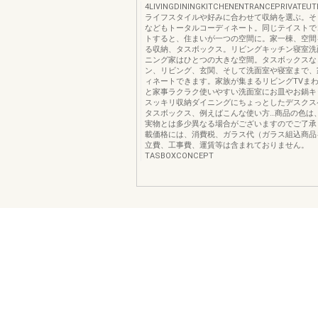
4LIVINGDININGKITCHENENTRANCEPRIVATEUTIL
ライフスタイルや好みに合わせて収納を選ぶ。そ
などもトータルコーディネート。同じテイストで
トすると、住まいが一つの空間に。家一棟、空間
る収納、タスボックス。リビングキッチン寝室洗
ニング家はひとつの大きな空間。タスボックスな
ン、リビング、玄関、そして洗面室や寝室まで、
ィネートできます。家族が集まるリビングTVま
と家事ラクラク使いやすい洗面室にお皿やお鍋キ
スッキリ収納ダイニングにちょっとしたデスクス
タスボックス、例えばこんな使い方…商品の色は
実物とは多少異なる場合がございますのでご了承
載価格には、消費税、ガラス代（ガラス組込商品
立費、工事費、運賃等は含まれておりません。
TASBOXCONCEPT