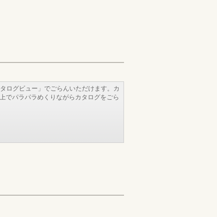
タログビュー」でごらんいただけます。カ
b上でパラパラめくりながらカタログをごら