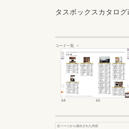
タスボックスカタログ改訂版 
コード一覧
64
65
左ページから抽出された内容