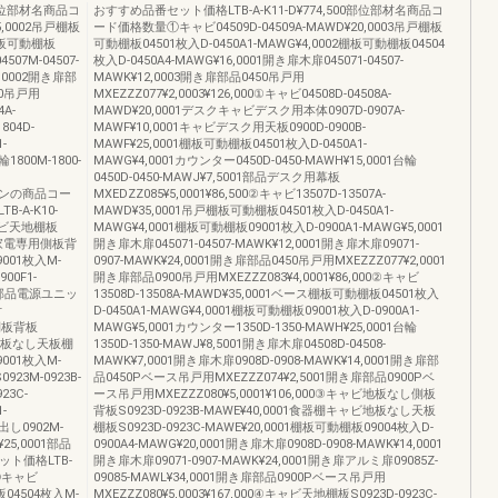
0部位部材名商品コ
おすすめ品番セット価格LTB-A-K11-D¥774,500部位部材名商品コ
5,0002吊戸棚板
ード価格数量①キャビ04509D-04509A-MAWD¥20,0003吊戸棚板
1棚板可動棚板
可動棚板04501枚入D-0450A1-MAWG¥4,0002棚板可動棚板04504
507M-04507-
枚入D-0450A4-MAWG¥16,0001開き扉木扉045071-04507-
4,0002開き扉部
MAWK¥12,0003開き扉部品0450吊戸用
00吊戸用
MXEZZZ077¥2,0003¥126,000①キャビ04508D-04508A-
4A-
MAWD¥20,0001デスクキャビデスク用本体0907D-0907A-
804D-
MAWF¥10,0001キャビデスク用天板0900D-0900B-
-
MAWF¥25,0001棚板可動棚板04501枚入D-0450A1-
輪1800M-1800-
MAWG¥4,0001カウンター0450D-0450-MAWH¥15,0001台輪
0450D-0450-MAWJ¥7,5001部品デスク用幕板
トプランの商品コー
MXEDZZ085¥5,0001¥86,500②キャビ13507D-13507A-
A-K10-
MAWD¥35,0001吊戸棚板可動棚板04501枚入D-0450A1-
ャビ天地棚板
MAWG¥4,0001棚板可動棚板09001枚入D-0900A1-MAWG¥5,0001
ャビ家電専用側板背
開き扉木扉045071-04507-MAWK¥12,0001開き扉木扉09071-
9001枚入M-
0907-MAWK¥24,0001開き扉部品0450吊戸用MXEZZZ077¥2,0001
00F1-
開き扉部品0900吊戸用MXEZZZ083¥4,0001¥86,000②キャビ
001部品電源ユニッ
13508D-13508A-MAWD¥35,0001ベース棚板可動棚板04501枚入
付
D-0450A1-MAWG¥4,0001棚板可動棚板09001枚入D-0900A1-
し側板背板
MAWG¥5,0001カウンター1350D-1350-MAWH¥25,0001台輪
ャビ地板なし天板棚
1350D-1350-MAWJ¥8,5001開き扉木扉04508D-04508-
9001枚入M-
MAWK¥7,0001開き扉木扉0908D-0908-MAWK¥14,0001開き扉部
923M-0923B-
品0450Pベース吊戸用MXEZZZ074¥2,5001開き扉部品0900Pベ
23C-
ース吊戸用MXEZZZ080¥5,0001¥106,000③キャビ地板なし側板
-
背板S0923D-0923B-MAWE¥40,0001食器棚キャビ地板なし天板
引出し0902M-
棚板S0923D-0923C-MAWE¥20,0001棚板可動棚板09004枚入D-
¥25,0001部品
0900A4-MAWG¥20,0001開き扉木扉0908D-0908-MAWK¥14,0001
セット価格LTB-
開き扉木扉09071-0907-MAWK¥24,0001開き扉アルミ扉09085Z-
①キャビ
09085-MAWL¥34,0001開き扉部品0900Pベース吊戸用
板04504枚入M-
MXEZZZ080¥5,0003¥167,000④キャビ天地棚板S0923D-0923C-