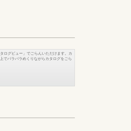
タログビュー」でごらんいただけます。カ
b上でパラパラめくりながらカタログをごら