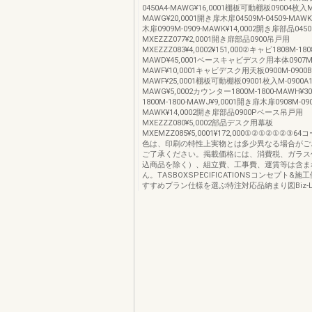
0450A4-MAWG¥16,0001棚板可動棚板09004枚入M-
MAWG¥20,0001開き扉木扉04509M-04509-MAWK
木扉0909M-0909-MAWK¥14,0002開き扉部品04
MXEZZZ077¥2,0001開き扉部品0900吊戸用
MXEZZZ083¥4,0002¥151,000②キャビ1808M-180
MAWD¥45,0001ベースキャビデスク用本体0907M-0
MAWF¥10,0001キャビデスク用天板0900M-0900B
MAWF¥25,0001棚板可動棚板09001枚入M-0900A1
MAWG¥5,0002カウンター1800M-1800-MAWH¥30
1800M-1800-MAWJ¥9,0001開き扉木扉0908M-090
MAWK¥14,0002開き扉部品0900Pベース吊戸用
MXEZZZ080¥5,0002部品デスク用幕板
MXEMZZ085¥5,0001¥172,000①②①②①②③
色は、印刷の特性上実物とは多少異なる場合がご
ご了承ください。掲載価格には、消費税、ガラス
込商品を除く）、組立費、工事費、運賃等は含ま
ん。TASBOXSPECIFICATIONSコンセプト&
すすめプラン仕様を選ぶ特注対応品納まり図Biz-L