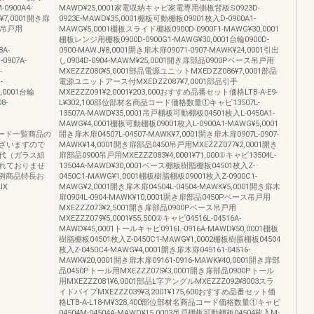
0900A4-
MAWD¥25,0001家電収納キャビ家電専用側板背板S0923D-
¥7,0001開き扉
0923E-MAWD¥35,0001棚板可動棚板09001枚入D-0900A1-
50吊戸用
MAWG¥5,0001棚板スライド棚板0900D-0900F1-MAWG¥30,0001
棚板レンジ用棚板0900D-0900G1-MAWG¥30,0001台輪0900D-
8A-
0900-MAWJ¥8,0001開き扉木扉09071-0907-MAWK¥24,0001引出
907A-
し0904D-0904-MAWM¥25,0001開き扉部品0900Pベース吊戸用
-
MXEZZZ080¥5,0001部品電源ユニットMXEDZZ086¥7,0001部品
-
電源ユニットアース付MXEDZZ087¥7,0001部品引手
,0001台輪
MXEZZZ091¥2,0001¥203,000おすすめ品番セット価格LTB-A-E9-
8-
L¥302,100部位部材名商品コード価格数量①キャビ13507L-
13507A-MAWD¥35,0001吊戸棚板可動棚板04501枚入L-0450A1-
MAWG¥4,0001棚板可動棚板09001枚入L-0900A1-MAWG¥5,0001
64コード一覧商品の
開き扉木扉04507L-04507-MAWK¥7,0001開き扉木扉0907L-0907-
ざいますので
MAWK¥14,0001開き扉部品0450吊戸用MXEZZZ077¥2,0001開き
代（ガラス組
扉部品0900吊戸用MXEZZZ083¥4,0001¥71,000①キャビ13504L-
れておりませ
13504A-MAWD¥30,0001ベース棚板樹脂棚板04501枚入Z-
施工例商品特長お
0450C1-MAWG¥1,0001棚板樹脂棚板09001枚入Z-0900C1-
IX
MAWG¥2,0001開き扉木扉04504L-04504-MAWK¥5,0001開き扉木
扉0904L-0904-MAWK¥10,0001開き扉部品0450Pベース吊戸用
MXEZZZ073¥2,5001開き扉部品0900Pベース吊戸用
MXEZZZ079¥5,0001¥55,500②キャビ04516L-04516A-
MAWD¥45,0001トールキャビ0916L-0916A-MAWD¥50,0001棚板
樹脂棚板04501枚入Z-0450C1-MAWG¥1,0002棚板樹脂棚板04504
枚入Z-0450C4-MAWG¥4,0001開き扉木扉045161-04516-
MAWK¥20,0001開き扉木扉09161-0916-MAWK¥40,0001開き扉部
品0450Pトール用MXEZZZ075¥3,0001開き扉部品0900Pトール
用MXEZZZ081¥6,0001部品L字アングルMXEZZZ092¥8003スラ
イドパイプMXEZZZ039¥3,2001¥175,600おすすめ品番セット価
格LTB-A-L18-M¥328,400部位部材名商品コード価格数量①キャビ
04504M-04504A-MAWD¥15,0003吊戸棚板可動棚板04504枚入M-