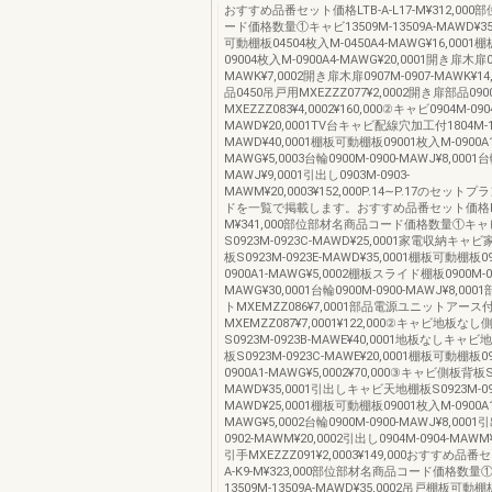
おすすめ品番セット価格LTB-A-L17-M¥312,00
ード価格数量①キャビ13509M-13509A-MAWD¥3
可動棚板04504枚入M-0450A4-MAWG¥16,000
09004枚入M-0900A4-MAWG¥20,0001開き扉木扉04
MAWK¥7,0002開き扉木扉0907M-0907-MAWK¥1
品0450吊戸用MXEZZZ077¥2,0002開き扉部品09
MXEZZZ083¥4,0002¥160,000②キャビ0904M-090
MAWD¥20,0001TV台キャビ配線穴加工付1804M-1
MAWD¥40,0001棚板可動棚板09001枚入M-0900A1
MAWG¥5,0003台輪0900M-0900-MAWJ¥8,0001台
MAWJ¥9,0001引出し0903M-0903-
MAWM¥20,0003¥152,000P.14∼P.17のセッ
ドを一覧で掲載します。おすすめ品番セット価格LTB-
M¥341,000部位部材名商品コード価格数量①キ
S0923M-0923C-MAWD¥25,0001家電収納キ
板S0923M-0923E-MAWD¥35,0001棚板可動棚板0
0900A1-MAWG¥5,0002棚板スライド棚板0900M-09
MAWG¥30,0001台輪0900M-0900-MAWJ¥8,0
トMXEMZZ086¥7,0001部品電源ユニットアース
MXEMZZ087¥7,0001¥122,000②キャビ地板な
S0923M-0923B-MAWE¥40,0001地板なしキ
板S0923M-0923C-MAWE¥20,0001棚板可動棚板0
0900A1-MAWG¥5,0002¥70,000③キャビ側板背板S0
MAWD¥35,0001引出しキャビ天地棚板S0923M-09
MAWD¥25,0001棚板可動棚板09001枚入M-0900A1
MAWG¥5,0002台輪0900M-0900-MAWJ¥8,0001
0902-MAWM¥20,0002引出し0904M-0904-MAWM
引手MXEZZZ091¥2,0003¥149,000おすすめ品番
A-K9-M¥323,000部位部材名商品コード価格数量
13509M-13509A-MAWD¥35,0002吊戸棚板可動棚