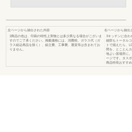
左ページから抽出された内容
右ページから抽出
2商品の色は、印刷の特性上実物とは多少異なる場合がございま
3キッチンに合わ
すのでご了承ください。掲載価格には、消費税、ガラス代（ガ
細部もトータルコ
ラス組込商品を除く）、組立費、工事費、運賃等は含まれてお
トで揃えたら、L
りません。
間を、とことんカ
地よい居場所に。To
ージです。タスボ
商品特長おすすめプ