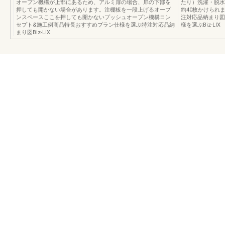
オープン機構が上部にあるため、アルミ扉の場合、扉の下部を
たり）洗濯・脱水
押しても開かない場合があります。注棚板を一段上げるオープ
約40枚かけられ
ンスペースここを押しても開かないプッシュオープン機構コン
注対応品納まり図
セプト&施工例商品特長おすすめプラン仕様を選ぶ特注対応品納
様を選ぶBiz-LIX
まり図Biz-LIX