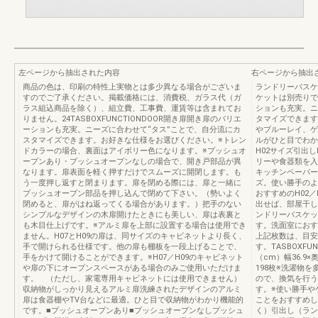
左ページから抽出された内容
右ページから抽出
商品の色は、印刷の特性上実物とは多少異なる場合がございま
ランドリーバスケ
すのでご了承ください。掲載価格には、消費税、ガラス代（ガ
ケットは別売りで
ラス組込商品を除く）、組立費、工事費、運賃等は含まれてお
ションも充実。ニ
りません。24TASBOXFUNCTIONDOOR開き扉開き扉のバリエ
タマイズできます
ーションも充実。ニーズに合わせて“タス”ことで、自分流にカ
やブルーレイ、ゲ
スタマイズできます。お好きな仕様をお選びください。※トレン
ルがひと目でわか
ドカラーの場合、裏面はアイボリー色になります。※プッシュオ
H02サイズ引出し
ープンあり・プッシュオープンなしの場合で、開き戸部品が異
リーや食器類を入
なります。扉表面を軽く押すだけでスムーズに開閉します。も
キッチンペーパー
う一度押し返すと閉まります。扉を閉める際には、扉と一緒に
ズ。使い勝手のよ
プッシュオープン部品を押し込んで閉めて下さい。（勢いよく
おすすめのH02
閉めると、扉がはね返ってくる場合があります。）把手のない
出せば、部屋干し
シンプルなデザインの木扉開けたときにも美しい、扉は表裏と
ンドリーバスケッ
も木目仕上げです。※アルミ扉を上部に設置する場合は使用でき
す。洗面室におす
ません。H07とH09の扉は、同サイズのキャビネットより長く、
上記枚数は、目安
手で開けられる仕様です。他の扉も棚板を一段上げることで、
す。TASBOXFU
手をかけて開けることができます。※H07／H09のキャビネット
（cm）幅36.9×奥
や扉の下にオープンスペースがある場合のみご使用いただけま
198枚※洗濯物
す。 （ただし、家電専用キャビネットには使用できません）
ので、換気を行う
収納物がしっかり見えるアルミ扉洗練されたデザインのアルミ
す。※使い勝手や
扉は食器棚やTV台などに最適。ひと目で収納物がわかり機能的
ことをおすすめし
です。■プッシュオープンあり■プッシュオープンなしプッシュ
く）引出し（ラン