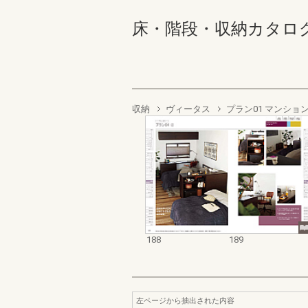
床・階段・収納カタログ 188
収納
ヴィータス
プラン01 マンショ
188
189
左ページから抽出された内容