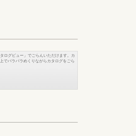
タログビュー」でごらんいただけます。カ
b上でパラパラめくりながらカタログをごら