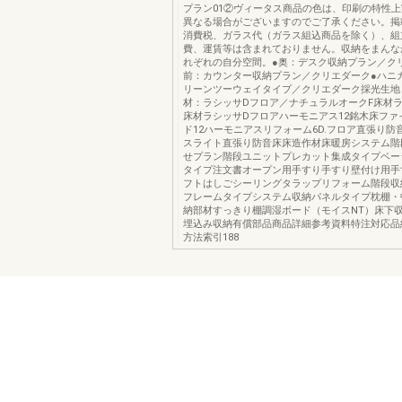
プラン01②ヴィータス商品の色は、印刷の特性
異なる場合がございますのでご了承ください。掲
消費税、ガラス代（ガラス組込商品を除く）、組
費、運賃等は含まれておりません。収納をまんな
れぞれの自分空間。●奥：デスク収納プラン／ク
前：カウンター収納プラン／クリエダーク●ハニ
リーンツーウェイタイプ／クリエダーク採光生地
材：ラシッサDフロア／ナチュラルオークF床材
床材ラシッサDフロアハーモニアス12銘木床ファ
ド12ハーモニアスリフォーム6D.フロア直張り防
スライト直張り防音床床造作材床暖房システム階
せプラン階段ユニットプレカット集成タイプベー
タイプ注文書オープン用手すり手すり壁付け用手
フトはしごシーリングタラップリフォーム階段収
フレームタイプシステム収納パネルタイプ枕棚・
納部材すっきり棚調湿ボード（モイスNT）床下
埋込み収納有償部品商品詳細参考資料特注対応品
方法索引188