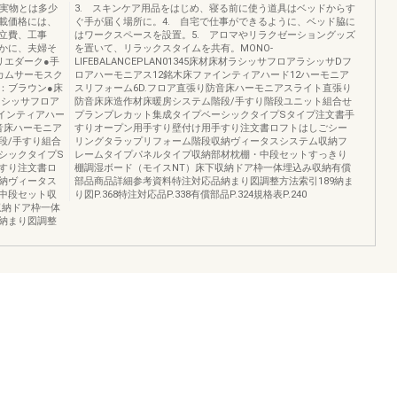
上実物とは多少
3. スキンケア用品をはじめ、寝る前に使う道具はベッドからす
載価格には、
ぐ手が届く場所に。4. 自宅で仕事ができるように、ベッド脇に
立費、工事
はワークスペースを設置。5. アロマやリラクゼーショングッズ
かに、夫婦そ
を置いて、リラックスタイムを共有。MONO-
リエダーク●手
LIFEBALANCEPLAN01345床材床材ラシッサフロアラシッサDフ
カムサーモスク
ロアハーモニアス12銘木床ファインティアハード12ハーモニア
：ブラウン●床
スリフォーム6D.フロア直張り防音床ハーモニアスライト直張り
ラシッサフロア
防音床床造作材床暖房システム階段/手すり階段ユニット組合せ
インティアハー
プランプレカット集成タイプベーシックタイプSタイプ注文書手
音床ハーモニア
すりオープン用手すり壁付け用手すり注文書ロフトはしごシー
段/手すり組合
リングタラップリフォーム階段収納ヴィータスシステム収納フ
シックタイプS
レームタイプパネルタイプ収納部材枕棚・中段セットすっきり
すり注文書ロ
棚調湿ボード（モイスNT）床下収納ドア枠一体埋込み収納有償
納ヴィータス
部品商品詳細参考資料特注対応品納まり図調整方法索引189納ま
中段セット収
り図P.368特注対応品P.338有償部品P.324規格表P.240
収納ドア枠一体
納まり図調整