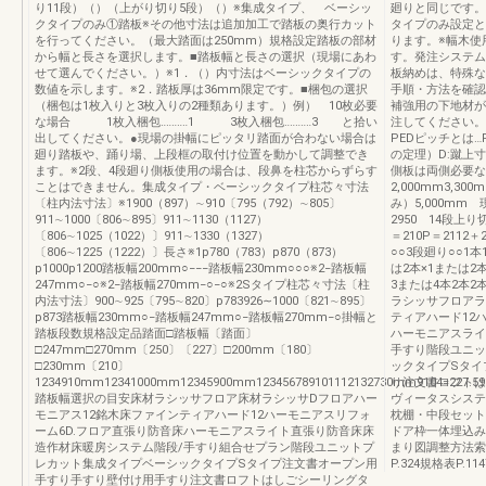
り11段）（）（上がり切り5段）（）※集成タイプ、 ベーシッ
廻りと同じです。
クタイプのみ①踏板※その他寸法は追加加工で踏板の奥行カット
タイプのみ設定と
を行ってください。（最大踏面は250mm）規格設定踏板の部材
ります。※幅木使
から幅と長さを選択します。■踏板幅と長さの選択（現場にあわ
す。発注システム
せて選んでください。）※1．（）内寸法はベーシックタイプの
板納めは、特殊な
数値を示します。※2．踏板厚は36mm限定です。■梱包の選択
手順・方法を確認
（梱包は1枚入りと3枚入りの2種類あります。）例） 10枚必要
補強用の下地材が
な場合 1枚入梱包‥‥‥‥‥1 3枚入梱包‥‥‥‥‥3 と拾い
注してください。
出してください。●現場の掛幅にピッタリ踏面が合わない場合は
PEDピッチとは
廻り踏板や、踊り場、上段框の取付け位置を動かして調整でき
の定理）D:蹴上寸
ます。※2段、4段廻り側板使用の場合は、段鼻を柱芯からずらす
側板は両側必要なの
ことはできません。集成タイプ・ベーシックタイプ柱芯々寸法
2,000mm3,30
〔柱内法寸法〕※1900（897）∼910〔795（792）∼805〕
み）5,000m
911∼1000〔806∼895〕911∼1130（1127）
2950 14段上り
〔806∼1025（1022）〕911∼1330（1327）
＝210P＝2112
〔806∼1225（1222）〕長さ※1p780（783）p870（873）
○○3段廻り○○1
p1000p1200踏板幅200mm○−−−踏板幅230mm○○○※2−踏板幅
は2本×1または2本
247mm○−○※2−踏板幅270mm−○−○※2Sタイプ柱芯々寸法〔柱
3または4本2本2
内法寸法〕900∼925〔795∼820〕p783926∼1000〔821∼895〕
ラシッサフロアラ
p873踏板幅230mm○−踏板幅247mm○−踏板幅270mm−○掛幅と
ティアハード12
踏板段数規格設定品踏面□踏板幅〔踏面〕
ハーモニアスライ
□247mm□270mm〔250〕〔227〕□200mm〔180〕
手すり階段ユニッ
□230mm〔210〕
ックタイプSタイ
1234910mm12341000mm12345900mm123456789101112132730mm9104=227.590
り注文書ロフトは
踏板幅選択の目安床材ラシッサフロア床材ラシッサDフロアハー
ヴィータスシステ
モニアス12銘木床ファインティアハード12ハーモニアスリフォ
枕棚・中段セット
ーム6D.フロア直張り防音床ハーモニアスライト直張り防音床床
ドア枠一体埋込み
造作材床暖房システム階段/手すり組合せプラン階段ユニットプ
まり図調整方法索引
レカット集成タイプベーシックタイプSタイプ注文書オープン用
P.324規格表P.11
手すり手すり壁付け用手すり注文書ロフトはしごシーリングタ