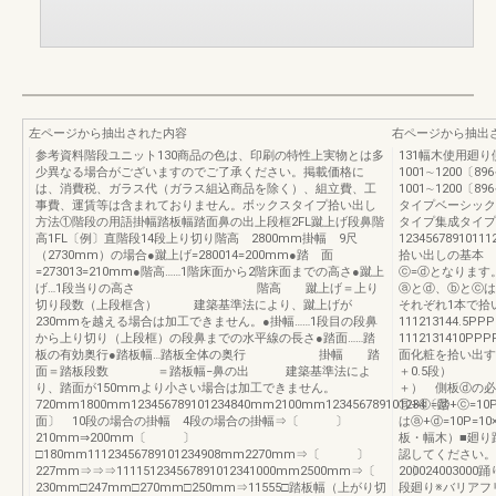
左ページから抽出された内容
右ページから抽出
参考資料階段ユニット130商品の色は、印刷の特性上実物とは多
131幅木使用廻り側
少異なる場合がございますのでご了承ください。掲載価格に
1001∼1200〔89
は、消費税、ガラス代（ガラス組込商品を除く）、組立費、工
1001∼1200
事費、運賃等は含まれておりません。ボックスタイプ拾い出し
タイプベーシック
方法①階段の用語掛幅踏板幅踏面鼻の出上段框2FL蹴上げ段鼻階
タイプ集成タイプ
高1FL〔例〕直階段14段上り切り階高 2800mm掛幅 9尺
12345678910
（2730mm）の場合●蹴上げ=280014=200mm●踏 面
拾い出しの基本
=273013=210mm●階高……1階床面から2階床面までの高さ●蹴上
ⓒ=ⓓとなりま
げ…1段当りの高さ 階高 蹴上げ＝上り
ⓐとⓓ、ⓑとⓒ
切り段数（上段框含） 建築基準法により、蹴上げが
それぞれ1本で拾いま
230mmを越える場合は加工できません。●掛幅……1段目の段鼻
111213144.5P
から上り切り（上段框）の段鼻までの水平線の長さ●踏面……踏
1112131410P
板の有効奥行●踏板幅…踏板全体の奥行 掛幅 踏
面化粧を拾い出す
面＝踏板段数 ＝踏板幅−鼻の出 建築基準法によ
＋0.5段） 側
り、踏面が150mmより小さい場合は加工できません。
＋） 側板ⓓの必
720mm1800mm123456789101234840mm2100mm123456789101234〔踏
ⓐ+ⓓ=ⓑ+ⓒ=
面〕 10段の場合の掛幅 4段の場合の掛幅⇒〔 〕
はⓐ+ⓓ=10P=1
210mm⇒200mm〔 〕
板・幅木）■廻り
□180mm11123456789101234908mm2270mm⇒〔 〕
認してください。
227mm⇒⇒⇒111151234567891012341000mm2500mm⇒〔 〕
2000240030
230mm□247mm□270mm□250mm⇒11555□踏板幅（上がり切
段廻り※バリアフ