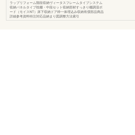
ラップリフォーム階段収納ヴィータスフレームタイプシステム
収納パネルタイプ枕棚・中段セット収納部材すっきり棚調湿ボ
ード（モイスNT）床下収納ドア枠一体埋込み収納有償部品商品
詳細参考資料特注対応品納まり図調整方法索引