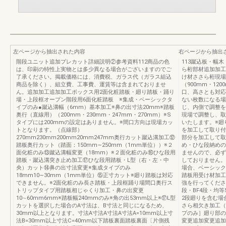
左ページから抽出された内容
右ページから抽出
階段ユニット追加プレカット詳細説明②参考資料112商品の色
113蹴込板・幅
は、印刷の特性上実物とは多少異なる場合がございますのでご
ら桁部材追加加工
了承ください。掲載価格には、消費税、ガラス代（ガラス組込
け材ささら桁現場
商品を除く）、組立費、工事費、運賃等は含まれておりませ
（900mm・12
ん。追加加工追加加工ボックス用2面化粧踏板・廻り踏板・踊り
口、高さとも対応
場・上段框オープン階段用6面化粧踏板 ※集成・ベーシックタ
ない枚数になる場
イプのみ●蹴込溝幅（6mm）基本加工※鼻の出寸法20mm※踏板
じ、内側で調整を
奥行（直線用）（200mm・230mm・247mm・270mm）※S
現場で調整し、取
タイプには200mmの設定はありません。※間口方向は現場カッ
いたします。※廻
トとなります。（点線部）
を加工して取り付
270mm230mm200mm20mm247mm奥行カット蹴込溝加工⑫
部分を加工して取
踏板奥行カット（踏面：150mm∼250mm（1mm単位））※２
め・ひな段納めの
面化粧のみ⑬蹴込溝幅変更（18mm）※２面化粧のみ⑯ひな段用
ませんので、必ず
踏板・蹴込溝突き止め加工⑰ひな段用踏板・L型（右・左・中
しておりません。
央）カット⑭鼻の出寸法変更※集成タイプのみ
場合、ベーシック
18mm10∼30mm（1mm単位）⑮正寸カット※廻り踏板は対応
踏板用受け材加工
できません。※2面化粧のみ長さ踏板・上段框踊り場間口奥行ス
強を行ってくださ
トリップタイプ用踏板相じゃくり加工・鼻の出変更
段・BF4段・均
10∼60mm6mm※踏板幅240mmのみ※角の出53mm以上※⑰L型
2段廻りを含む場
カットを選択した場合のA寸法は、B寸法と同じになるため、
さら相欠き加工（
30mm以上となります。寸法A寸法A寸法A寸法A=10mm以上寸
プのみ］廻り部の
法B=30mm以上寸法C=40mm以下踏板裏面踏板裏面〔片側残
変更追加変更追加変