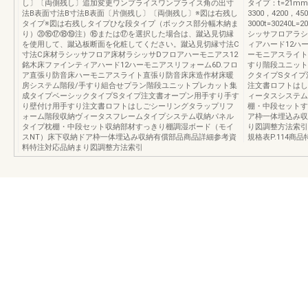
し〕〔両側残し〕追加変更ワンプライスワンプライス角の出寸
タイプ：t=21mm
法B表面寸法B寸法B表面〔片側残し〕〔両側残し〕※図は右残し
3300，4200，450
タイプ※図は右残しタイプひな段タイプ（ボックス部分幅木納ま
3000t=30240L
り）⑳⑯⑰⑱⑲注）⑯または⑰を選択した場合は、蹴込見切縁
シッサフロアラシ
を使用して、蹴込板断面を化粧してください。蹴込見切縁寸法C
ィアハード12ハ
寸法C床材ラシッサフロア床材ラシッサDフロアハーモニアス12
ーモニアスライト
銘木床ファインティアハード12ハーモニアスリフォーム6D.フロ
すり階段ユニット
ア直張り防音床ハーモニアスライト直張り防音床床造作材床暖
クタイプSタイプ
房システム階段/手すり組合せプラン階段ユニットプレカット集
注文書ロフトはし
成タイプベーシックタイプSタイプ注文書オープン用手すり手す
ィータスシステム
り壁付け用手すり注文書ロフトはしごシーリングタラップリフ
棚・中段セットす
ォーム階段収納ヴィータスフレームタイプシステム収納パネル
ア枠一体埋込み収
タイプ枕棚・中段セット収納部材すっきり棚調湿ボード（モイ
り図調整方法索引納ま
スNT）床下収納ドア枠一体埋込み収納有償部品商品詳細参考資
規格表P.114商品特
料特注対応品納まり図調整方法索引