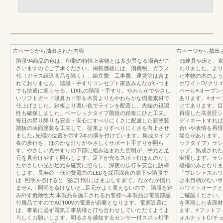
左ページから抽出された内容
右ページから抽出
階段94商品の色は、印刷の特性上実物とは多少異なる場合がご
95建具や床と、
ざいますのでご了承ください。掲載価格には、消費税、ガラス
わりました。より
代（ガラス組込商品を除く）、組立費、工事費、運賃等は含ま
た本物の木のよう
れておりません。階段・手すりコンセプト家族みんながいつま
ホワイトD/クリ
でも快適に暮らせる、LIXILの階段・手すり。やわらかでやさし
ペール※オープン
いソフトガード段鼻カド部を木質よりもやわらかな樹脂素材で
あります。※オー
仕上げました。踏板より濃い色でラインを配置し、先端の視認
けてあります。目
性も確保しました。ベーシックタイプ階段の踏板にひと工夫。
再現した高意匠シ
毎日の昇り降りも安全・安心にすべりにくさに配慮した新塗装
ディネートすれば
踏板の表面塗装を工夫して、従来よりすべりにくさを向上させ
合いや表情を再現
ました｡先端の位置を示す2本の溝を付けています。集成タイプ
場合があります。
夜の歩行を、ほのかな灯りがやさしくサポート手すりが照ら
ックタイプ）ラシ
す、やさしい光手すりの下部に組み込まれた照明が、手元と足
ップ。熟成された
元を見分けやすく照らします。足下が光るスポッ灯ほんのりし
実現します。ラシ
たやさしい光が足元を確実に照らし、深夜の歩行を安全に誘導
段框のみとなりま
します。長寿命・低消費電力のLEDを採用深夜の廊下や階段で
『プレシャスホワ
は…照明を点けると…寝ぼけ眼にはまぶしすぎて、なかなか慣れ
は木目柄がない単
ません！照明を点けないと…足元がよく見えないので、階段を踏
ホワイトオークと
み外す危険性大!本製品を施工されるお客様へ本製品は電装部品
ご確認ください。
付属品ですのでAC100Vの電源が必要となります。電源設置に
を再現した表面材
は、事前に必ず電気工事店様と打ち合わせしていただくようよ
ます。※フットフ
ろしくお願いします。明るさを感知するセンサー付スポッ灯手
ォルナットC/チ