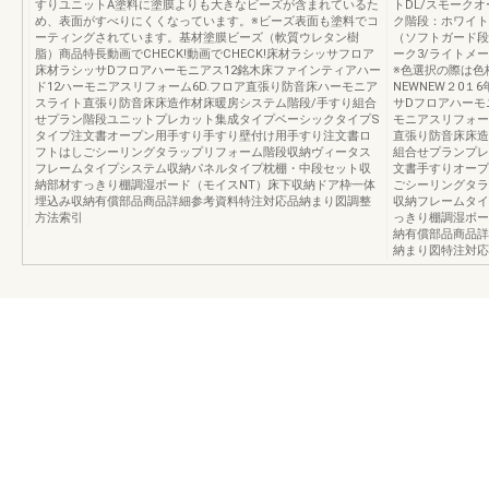
すりユニットA塗料に塗膜よりも大きなビーズが含まれているた
トDL/スモーク
め、表面がすべりにくくなっています。※ビーズ表面も塗料でコ
ク階段：ホワイト
ーティングされています。基材塗膜ビーズ（軟質ウレタン樹
（ソフトガード段
脂）商品特長動画でCHECK!動画でCHECK!床材ラシッサフロア
ーク3/ライトメー
床材ラシッサDフロアハーモニアス12銘木床ファインティアハー
※色選択の際は色
ド12ハーモニアスリフォーム6D.フロア直張り防音床ハーモニア
NEWNEW２0１
スライト直張り防音床床造作材床暖房システム階段/手すり組合
サDフロアハーモ
せプラン階段ユニットプレカット集成タイプベーシックタイプS
モニアスリフォー
タイプ注文書オープン用手すり手すり壁付け用手すり注文書ロ
直張り防音床床造
フトはしごシーリングタラップリフォーム階段収納ヴィータス
組合せプランプレ
フレームタイプシステム収納パネルタイプ枕棚・中段セット収
文書手すりオープ
納部材すっきり棚調湿ボード（モイスNT）床下収納ドア枠一体
ごシーリングタラ
埋込み収納有償部品商品詳細参考資料特注対応品納まり図調整
収納フレームタイ
方法索引
っきり棚調湿ボー
納有償部品商品詳
納まり図特注対応