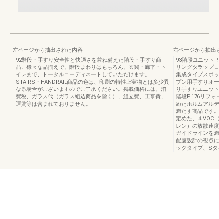
左ページから抽出された内容
右ページから抽出
92階段・手すり安全性と快適さを兼ね備えた階段・手すり商
93階段ユニットP.1
品。様々な品揃えで、階段まわりはもちろん、玄関・廊下・ト
リングタラップロ
イレまで、トータルコーディネートしていただけます。
集成タイプスポッ
STAIRS・HANDRAIL商品の色は、印刷の特性上実物とは多少異
プン用手すりオー
なる場合がございますのでご了承ください。掲載価格には、消
り手すりユニット
費税、ガラス代（ガラス組込商品を除く）、組立費、工事費、
階段P.176リ
運賃等は含まれておりません。
めたホルムアルデ
満たす商品です。
定めた、４VOC
レン）の放散速度
ガイドラインを満
配慮設計の視点に
ックタイプ、Sタ