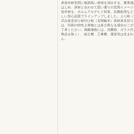
床造作材玄関に格調高い表情を演出する、重厚感
はじめ、床材と合わせて思い通りの玄関イメージ
造作材を、ホルムアルデヒド対策、抗菌処理など
しい安心品質でラインアップしました。上り框（
式台床見切り材付け框（玄関幅木）床材床見切り
は、印刷の特性上実物とは多少異なる場合がござ
了承ください。掲載価格には、消費税、ガラス代
商品を除く）、組立費、工事費、運賃等は含まれ
ん。