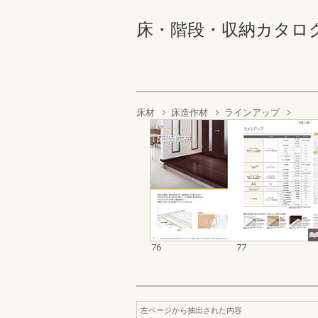
床・階段・収納カタログ 76
床材
床造作材
ラインアップ
76
77
左ページから抽出された内容