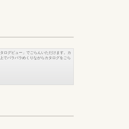
タログビュー」でごらんいただけます。カ
b上でパラパラめくりながらカタログをごら