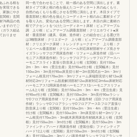
あふれる框を
同一色で合わせることで、統一感のある空間に演出します。素
を実現できる
材タイプで床と框の色を揃えたコーディネート木のぬくもり、
、家族にやさ
自然のぬくもりを感じさせる空間に演出します。木目タイプで
玄関框）玄関
垂直部材と框の色を揃えたコーディネート框のみに素材タイプ
材76商品の色
を取り入れ、変化のある空間に演出します。木目の床に素材の
いますのでご
框でアクセントをつけたコーディネート床材：ピュアマーブル
（ガラス組込
調 上り框：ピュアマーブル調垂直部材：クリエホワイト●床
ておりませ
材・垂直部材（建具、収納、造作材）との組合せによる選び方
は3種類床材：クリエダーク 上り框：ピュアマーブル調垂直部
材：クリエダーク床材：トレンドチョークオーク 上り框：ク
リエペール垂直部材：クリエペール対応床材部材サイズ長さサ
イズラシッサフロア用床造作材・リフォーム床造作材（旧ハー
モニアス用床造作材）ラシッサフロアラシッサフロアアースハ
ーモニアスライト直張り防音床上り框（玄関框）見付150㎜
2m・3m・4m（受注生産）見付90㎜付け框（玄関幅木）見付
150㎜2m・3m見付90㎜床見切り材ー2m玄関式台ー2m・3mリ
フォーム框見付170㎜2m・3mリフォーム床端部見切り材12㎜床
材対応2mリフォーム段差解消部材12㎜床材対応2m6㎜床材対応
ハーモニアス12用床造作材ハーモニアス12ハーモニアスリフォ
ーム6上り框（玄関框）見付150㎜2m・3m・4m（受注生産）見
付90㎜付け框（玄関幅木）見付150㎜2m・3m見付90㎜ラシッ
サDフロア用床造作材・リフォーム床造作材（旧D.フロア用床造
作材）ラシッサDフロアラシッサDフロアアースD.フロア直張り
防音床上り框（玄関框）見付150㎜2m・3m・4m（受注生産）
付け框（玄関幅木）見付150㎜2m・3m床見切り材ー2mリフォ
ーム框見付170㎜2m・3m銘木床用床造作材銘木床上り框（玄関
框）見付150㎜2m・3m付け框（玄関幅木）見付150㎜2m・3m
ファインティアハード用床造作材（塗装仕様）ファインティア
ハード12上り框（玄関框）見付150㎜2m・3m付け框（玄関幅
木）見付150㎜2m・3mリノバ床造作材ラシッサフロアラシッサ