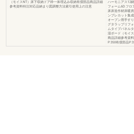
（モイスNT）床下収納ドア枠一体埋込み収納有償部品商品詳細
ハーモニアス12
参考資料特注対応品納まり図調整方法索引使用上の注意
フォーム6D.フ
床床造作材床暖房
ンプレカット集成
オープン用手すり
グタラップリフォ
ムタイプパネルタ
湿ボード（モイス
商品詳細参考資料
P.350有償部品P.3