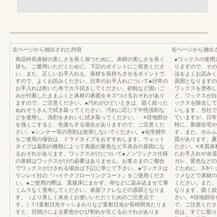
左ページから抽出された内容
右ページから抽出
商品特長床材の美しさを長く保つために。床材の美しさを長く
●ワックスの使用
保ち、ご愛用いただくために、下記のポイントにご留意くださ
りますので、その
い。また、正しいお手入れも、床材を長持ちさせるポイントで
法をよくお読みく
すので、よくお読みください。日常のお手入れについて●日常の
原因となりますの
お手入れは乾いた布でカラ拭きしてください。砂粒など固いご
ワックスを塗布し
みが付着したままふくと床材の表面をキズつけるおそれがあり
と、ワックスが白
ますので、ご注意ください。●汚れがひどいときは、固く絞った
ックスを除去して
ぬれぞうきんで拭き取ってください。汚れに応じて中性洗剤な
いします。当社で
どを使用し、洗剤をきれいに拭き取ってください。 ※目地部分
ていますが、日常
を強くこすると、色落ちする場合がありますので、ご注意くだ
特に、新築住宅や
さい。●シンナー等の溶剤は使用しないでください。●化学雑巾
す。また、ホルム
をご使用の場合は、ドライタイプをおすすめします。ウェット
質があります。夏
タイプは薬剤の種類によって表面の変色など不具合の原因にな
ださい。※木質床
るおそれがあります。ワックスがけについて●ノンワックス仕様
たお手入れや水濡
の床材はワックスがけの必要はありません。お客さまのご都合
ガレ、変色などの
でワックスがけされる場合は下記に準じて下さい。●ワックスは
ぐために。3-3
リンレイ社の『ハイテクフローリングコート』をご使用くださ
ツメなどで床材の
い。●ご使用の際は、直接床にまかず、布などに染み込ませて薄
ください。また、
くムラなく塗布してください。表面フクレなどの原因となりま
なります。固く絞
す。（より美しく末永くお使いいただくためのご注意点で
さい。※目地部分
す。）1-1直射日光サッシまわりなど直射日光が長時間当たりま
で、ご注意くださ
すと、日焼けによる変色やひび割れが生じるおそれがありま
合は、すぐに取り