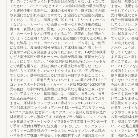
す。力一テンやブラインドで直射日光が当たらないようにして
染め剤、靴墨など
ください。1-2エアコンなどエアコンや強制排気型の暖房装置な
ません。使用する
どを連続使用する場合は、床材の水分変化で、継ぎ目にすき間
ーをしてください
や表面にひび割れを生じますので、加湿器などで湿度を調整し
受け用の皿などを
てください。望ましい湿度は45∼70％です。1-3ホット力ーペッ
台所や洗面所周辺
トなどホットカーペットや温風ヒーターなどをご使用の際は、
してください。3
目スキ、表面ひび割れ、変色、フクレなどの原因となりますの
の雨の吹き込みに
で、カーペットなどの下敷きをするなど、床表面に熱が伝わら
ぐに拭き取ってく
ないようにご使用ください。※滑り止め機能付や滑り止め加工を
てください。長期
施した製品（シート、カーペット、マット、ゴム等）をご使用
ミや波打ちが起こ
になる時は、裏面材の成分が溶出して床材表面に付着したり、
ど水やしょう油、
変色やつや変化を発生させるおそれがあります。1-4大型冷蔵庫
取ってください。
など大型冷蔵庫や温風ヒーターの熱風が床表面に直接当たらな
よる黒ずみ・腐れ
いようにしてください。1-5床暖房床暖房運転時にカーペットな
強くこすると、色
どで表面を覆うと、放熱が妨げられ暖房効率が悪くなったり、
い。2-1ピアノ
熱がこもって床材をいためやすくなりますので、何も敷かない
の補強をした上で
でください。熱や乾燥によるひび割れや目すきを起こしにくく
敷き重量を分散さ
するために。11-1直射日光タバコペットイスの足2-2土足1-2エア
ずらないでくださ
コンキャスター1-31-5ホットカーペット床暖房2-32-43-23-374商
を繰り返しご使用
品の色は、印刷の特性上実物とは多少異なる場合がございます
を避けるか、カー
のでご了承ください。掲載価格には、消費税、ガラス代（ガラ
ター性を高めた床
ス組込商品を除く）、組立費、工事費、運賃等は含まれており
けではありません
ません。床材床材ラシッサフロア床材ラシッサDフロアハーモニ
球形状のキャスタ
アス12銘木床ファインティアハード12ハーモニアスリフォーム
が発生しやすくな
6D.フロア直張り防音床ハーモニアスライト直張り防音床床造作
ップやフェルトな
材床暖房システム階段/手すり組合せプラン階段ユニットプレカ
ム製の保護材は種
ット集成タイプベーシックタイプSタイプ注文書オープン用手す
す。浸透して色移
り手すり壁付け用手すり注文書ロフトはしごシーリングタラッ
い。2-2土足上
プリフォーム階段収納ヴィータスフレームタイプシステム収納
シミ・フクレ・変
パネルタイプ枕棚・中段セット収納部材すっきり棚調湿ボード
水・洗剤など2-1