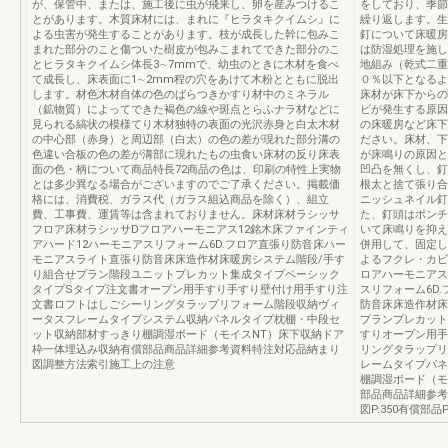
が、保管中、または、施工後に虫が飛来し、卵を産みつけるこ
をしており、季節
とがあります。木質床材には、まれに『ヒラタキクイムシ』に
繰り返します。生
よる虫害が発生することがあります。枝が成長した幹に包みこ
釘について床暖房
まれた部分のこと傷ついた樹皮が包みこまれてできた部分のこ
は防湿処理を施し
とヒラタキクイムシ体長3∼7mmで、幼虫のときに木材を食べ
地組み（乾式二重
て成長し、床表面に1∼2mm程の穴をあけて木粉とともに脱出
０％以下となるよ
します。材色木材自体の色のばらつきかすり材中のミネラル
床材が床下からの
（鉱物質）によってできた褐色の線や斑点とらふナラ材などに
ビが発生する原因
見られる縞状の模様てり木材独特の表面の光沢赤身と白太木材
の床暖房など床下
の中心部（赤身）と周辺部（白太）の色の差が現れた部分溝の
ださい。床材、下
色違い合板の色の差が溝部に現れたもの虫食い床材の反り床表
が床鳴りの原因と
面の色・柄について商品特長72商品の色は、印刷の特性上実物
凹凸を無くし、釘
とは多少異なる場合がございますのでご了承ください。掲載価
根太と捨て張り合
格には、消費税、ガラス代（ガラス組込商品を除く）、組立
ニッシュネイル釘
費、工事費、運賃等は含まれておりません。床材床材ラシッサ
た、釘頭はポンチ
フロア床材ラシッサDフロアハーモニアス12銘木床ファインティ
いて床鳴りを抑え
アハード12ハーモニアスリフォーム6D.フロア直張り防音床ハー
併用して、固定し
モニアスライト直張り防音床床造作材床暖房システム階段/手す
よるフクレ・カビ
り組合せプラン階段ユニットプレカット集成タイプベーシック
ロアハーモニアス
タイプSタイプ注文書オープン用手すり手すり壁付け用手すり注
スリフォーム6D
文書ロフトはしごシーリングタラップリフォーム階段収納ヴィ
防音床床造作材床
ータスフレームタイプシステム収納パネルタイプ枕棚・中段セ
プランプレカット
ット収納部材すっきり棚調湿ボード（モイスNT）床下収納ドア
すりオープン用手
枠一体埋込み収納有償部品商品詳細参考資料特注対応品納まり
リングタラップリ
図調整方法索引施工上の注意
レームタイプパネ
棚調湿ボード（モ
部品商品詳細参考
図P.350有償部品P.