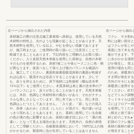
左ページから抽出された内容
右ページから抽出
床材施工の際の注意点施工業者様へ床材は、使用している天然
フクレ、サネ割れ
木材料の特性上、次のような現象が起こることがあります。天
料には硬い部分と
然木材料を使用している以上、やむを得ない現象であります
はフクレが生じや
が、施工時または、ご使用時の取り扱いにご注意頂くことで、
表面に当て木を当
軽減できることもあります。下記内容をご理解の上お取り扱い
復ができます。下
ください。入り皮節天然木単板を使用した床材は、自然の木材
に水がかかる場所
そのものを使用するため、床材1枚ごとや各ピースごとに色・柄
びが発生し、突上
が異なります。仮並べをして張り上げ後のバランスを確認の
使用の場合も同じ
上、施工してください。裏面乾燥裏面吸湿床材の裏面が乾燥す
のため、床暖房の
れば山反り、吸湿すれば谷反りすることがあります。少しで
すき間が発生する
も、反りを抑えるために、床下地材には乾燥材（概ね含水率
方向のサネにも接
15％以下）をご使用ください。木質床材は表と裏の含水率のア
床暖房に使用する
ンバランスにより、反りが生じることがあります。天然木単板
てください。釘打
には、木目、色調など木材特有の風合いがあり、それがナチュ
などでトルク調整
ラルな美しさとなっています。同じ木であっても、同じ木目、
ラッドネイルは固
色調はふたつとしてありません。「入り皮」「節」などの混入
工にはフロアー用
や、赤身（あかみ）と白太（しらた）が混ざり、色の違いがは
を使用してくださ
っきり現れることもあります。また、基材に使用している合板
（根太と捨て張り
の色が溝の色に影響するため、床材の継ぎ目において「溝の色
材と釘のこすれ●
違い」となって見える場合があります。天然木の、自然の表情
釘跡のフクレ施工
としてご理解ください。合板製造過程において、100℃以上の熱
床材の基材の硬さ
がかかるため、製造時に虫が生存していることはありません
が発生することが