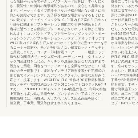
心な階段やわらかでやさしいソフトガード段鼻は、すべりにく
成分にしているモ
さ・視認性・転倒時の衝撃緩和があるので、安心して昇降でき
発されているため
ます。ベーシックタイプ階段小さなお子様が届かない高さに両
地球に負荷をかけ
側から施錠ができます。お子様を危険な場所から守るもうひと
源には半導体LE
つの錠です。チャイルドロックWLGLFL室内ドア室内引戸ゆっく
サー付足元灯と手
り静かに閉まるソフトモーション機能扉や引戸を閉めるとき、
さをセンサーが感
縦枠に近づくと自動的にブレーキがかかりゆっくり静かに引き
なく、ムダな電気
込みます。コンパクトドアソフトモーションダブルソフトモー
仕様DS窓枠FL
ションシングルソフトモーションFLラテオラテオラテオラテオ
素化枠組みの楽な
WLGL室内ドア室内引戸人がぶつかっても安心で壁コーナーを守
かり確実な枠組み
るコーナー部材や、モノが飛び出さない耐震ロック・ラッチも
り、パッキン付戸
ご用意しました。コーナー部材耐震ロック ・耐震ラッチ
きれいに仕上がり
造作材玄関収納ヴィータス家一棟コーディネート、クリエマジ
枠FLSLWLG
ック内装建材をはじめ、キッチンや洗面化粧台などの扉材まで
枠はどの納まりに
設定をご用意。同色をコーディネートし空間をつなげるLIXIL独
す。窓枠もサッシ
自のカラー提案です。多彩なインテリア造形要素や住宅様式の
きました。建具縦
形と色でイメージングしたデザインスタイル。多様なお好みに
バー1本で簡単調
応じてご提案します。WLGLFLWLFLSL造作材DS窓枠床材階段
丁番や2次元調整
階段／手すり玄関収納コンセプト01コンセプト02ラテオP.6クリ
能を充実。丁番・
エカラーP.7LIXILTHデザインスタイル4商品の色は、印刷の特性
構で簡単施工ワン
上実物とは多少異なる場合がございますのでご了承ください。
簡単。施工の手間
掲載価格には、消費税、ガラス代（ガラス組込商品を除く）、
簡単にできます。
組立費、工事費、運賃等は含まれておりません。
セプト03コンセ