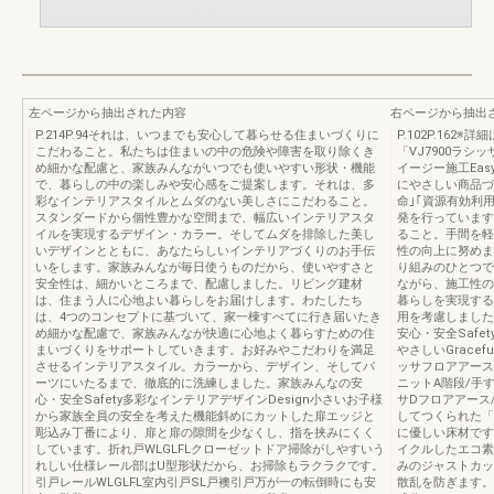
左ページから抽出された内容
右ページから抽出
P.214P.94それは、いつまでも安心して暮らせる住まいづくりに
P.102P.162
こだわること。私たちは住まいの中の危険や障害を取り除くき
「VJ7900ラ
め細かな配慮と、家族みんながいつでも使いやすい形状・機能
イージー施工Eas
で、暮らしの中の楽しみや安心感をご提案します。それは、多
にやさしい商品づ
彩なインテリアスタイルとムダのない美しさにこだわること。
命｣｢資源有効利
スタンダードから個性豊かな空間まで、幅広いインテリアスタ
発を行っています
イルを実現するデザイン・カラー。そしてムダを排除した美し
ること。手間を軽
いデザインとともに、あなたらしいインテリアづくりのお手伝
性の向上に努めま
いをします。家族みんなが毎日使うものだから、使いやすさと
り組みのひとつで
安全性は、細かいところまで、配慮しました。リビング建材
ながら、施工性の
は、住まう人に心地よい暮らしをお届けします。わたしたち
暮らしを実現する
は、4つのコンセプトに基づいて、家一棟すべてに行き届いたき
用を考慮しました
め細かな配慮で、家族みんなが快適に心地よく暮らすための住
安心・安全Safe
まいづくりをサポートしていきます。お好みやこだわりを満足
やさしいGrace
させるインテリアスタイル。カラーから、デザイン、そしてパ
ッサフロアアース
ーツにいたるまで、徹底的に洗練しました。家族みんなの安
ニットA階段/手
心・安全Safety多彩なインテリアデザインDesign小さいお子様
サDフロアアース
から家族全員の安全を考えた機能斜めにカットした扉エッジと
してつくられた「
彫込み丁番により、扉と扉の隙間を少なくし、指を挟みにくく
に優しい床材です
しています。折れ戸WLGLFLクローゼットドア掃除がしやすいう
イクルしたエコ素
れしい仕様レール部はU型形状だから、お掃除もラクラクです。
みのジャストカッ
引戸レールWLGLFL室内引戸SL戸襖引戸万が一の転倒時にも安
散乱を防ぎます。