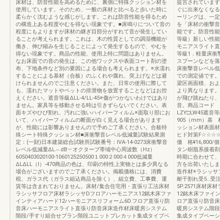
床材は、防音性能を高めるために、裏側に特殊クッション材を
提言されています
使用しています。そのため、一般の床材と比べると歩いた時に
ぐに出来なくなる
柔らかく沈むような感じがします。これは防音性能を得るため
ーリングは、一定
の構造上ある程度やむを得ない現象です。■床鳴りについて音の
を「床材の衝撃音
程度にもよりますが床材の継ぎ目部分がすれて音が発生してい
能です。防音性能
ることが考えられます。これは、木の性質としての調湿機能が
等級）新しい性能
働き、伸び縮みを生じることによって発生するもので、やむを
モニアスライト直張
得ない現象です。商品の性能、使用上特に問題はありません。
等級1．軽量床衝
なお床面での音の発生は、この他ワックスや表面コート剤の塗
スプーンなどを落
布、下地条件など別の要因による場合も考えられます。※水濡れ
床衝撃音レベル低
することによる基材（合板）のふくれや腐れ、突上げなどは避
での測定値です。
けられませんのでご注意ください。また、日常の使用に際して
梁区画面積、およ
も、濡れたマットやペットの排泄物を放置することなどはお控
より異なります。
えください。遮音等級ΔLL-4/LL-45※傷がつかないわけではあり
が飛び跳ねたり、
ません。家具等を移動させる時は引きずらないでください。表
音。商品コード 
面キズやひび割れ、汚れに強いハイパーフィルム※面取り部にお
LZY□LW45遮音等
いて、ハイパーフィルムの断面が白く見える場合があります
905（mm）基
が、性能には影響ありませんので予めご了承ください。合板特
ッション材表面材
殊シート特殊クッション材■床衝撃音レベル低減量試験結果測
ヒド対策F☆☆☆☆
定：(一財)日本建築総合試験所試験番号：ⅣA-14-0273床衝撃音
価 格¥16,800
レベル低減量ΔL︵dB︶オクターブ帯域中心周波数（Hz）
タン樹脂系接着剤備
6050403020100-1060125250500１000２000４000低減量
時期に合わせて、
ΔLΔLL（Ⅰ）-470商品の色は、印刷の特性上実物とは多少異なる
方を出荷いたしま
場合がございますのでご了承ください。掲載価格には、消費
造作材※ラシッサ
税、ガラス代（ガラス組込商品を除く）、組立費、工事費、運
耐干割れ受5…受
賃等は含まれておりません。床材/集合住宅用・直張り工法床材
5P.2571床材
ラシッサフロア床材ラシッサDフロアハーモニアス12銘木床ファ
12銘木床ファイ
インティアハード12ハーモニアスリフォーム6D.フロア直張り防
ロア直張り防音床
音床ハーモニアスライト直張り防音床床造作材床暖房システム
暖房システム階段
階段/手すり組合せプラン階段ユニットプレカット集成タイプベ
集成タイプベーシ