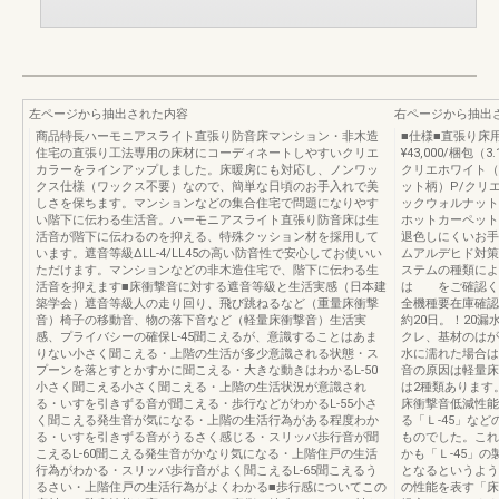
左ページから抽出された内容
右ページから抽出
商品特長ハーモニアスライト直張り防音床マンション・非木造
■仕様■直張り床用
住宅の直張り工法専用の床材にコーディネートしやすいクリエ
¥43,000/梱包
カラーをラインアップしました。床暖房にも対応し、ノンワッ
クリエホワイト（
クス仕様（ワックス不要）なので、簡単な日頃のお手入れで美
ット柄）P/クリ
しさを保ちます。マンションなどの集合住宅で問題になりやす
ックウォルナット
い階下に伝わる生活音。ハーモニアスライト直張り防音床は生
ホットカーペット
活音が階下に伝わるのを抑える、特殊クッション材を採用して
退色しにくいお手
います。遮音等級ΔLL-4/LL45の高い防音性で安心してお使いい
ムアルデヒド対策
ただけます。マンションなどの非木造住宅で、階下に伝わる生
ステムの種類によ
活音を抑えます■床衝撃音に対する遮音等級と生活実感（日本建
は をご確認ください
築学会）遮音等級人の走り回り、飛び跳ねるなど（重量床衝撃
全機種要在庫確認
音）椅子の移動音、物の落下音など（軽量床衝撃音）生活実
約20日。！20
感、プライバシーの確保L-45聞こえるが、意識することはあま
クレ、基材のはが
りない小さく聞こえる・上階の生活が多少意識される状態・ス
水に濡れた場合は
プーンを落とすとかすかに聞こえる・大きな動きはわかるL-50
音の原因は軽量床
小さく聞こえる小さく聞こえる・上階の生活状況が意識され
は2種類あります
る・いすを引きずる音が聞こえる・歩行などがわかるL-55小さ
床衝撃音低減性能
く聞こえる発生音が気になる・上階の生活行為がある程度わか
る「Ｌ-45」な
る・いすを引きずる音がうるさく感じる・スリッパ歩行音が聞
ものでした。これ
こえるL-60聞こえる発生音がかなり気になる・上階住戸の生活
かも「Ｌ-45」
行為がわかる・スリッパ歩行音がよく聞こえるL-65聞こえるう
となるというよう
るさい・上階住戸の生活行為がよくわかる■歩行感についてこの
の性能を表す「床