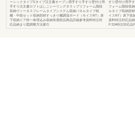
ーシックタイプSタイプ注文書オープン用手すり手すり壁付け用
すり壁付け用手す
手すり注文書ロフトはしごシーリングタラップリフォーム階段
フォーム階段収納
収納ヴィータスフレームタイプシステム収納パネルタイプ枕
ルタイプ収納部材
棚・中段セット収納部材すっきり棚調湿ボード（モイスNT）床
イスNT）床下収
下収納ドア枠一体埋込み収納有償部品商品詳細参考資料特注対
資料特注対応品納
応品納まり図調整方法索引
P.324特注対応品P.