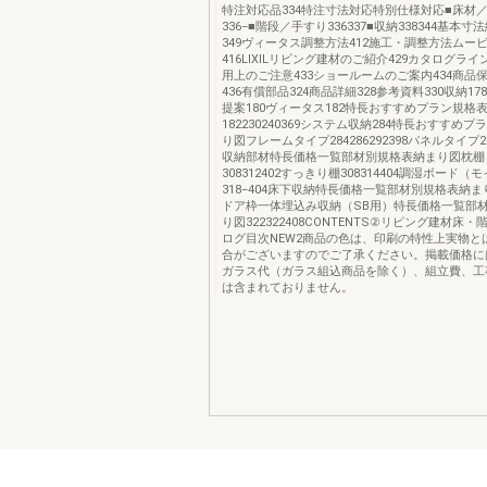
特注対応品334特注寸法対応特別仕様対応■床材
336−■階段／手すり336337■収納338344基本
349ヴィータス調整方法412施工・調整方法ムービ
416LIXILリビング建材のご紹介429カタログライ
用上のご注意433ショールームのご案内434商品
436有償部品324商品詳細328参考資料330収納1
提案180ヴィータス182特長おすすめプラン規格
182230240369システム収納284特長おすすめ
り図フレームタイプ284286292398パネルタイプ298
収納部材特長価格一覧部材別規格表納まり図枕棚
308312402すっきり棚308314404調湿ボード（
318−404床下収納特長価格一覧部材別規格表納まり図
ドア枠一体埋込み収納（SB用）特長価格一覧部
り図322322408CONTENTS②リビング建材床
ログ目次NEW2商品の色は、印刷の特性上実物と
合がございますのでご了承ください。掲載価格に
ガラス代（ガラス組込商品を除く）、組立費、工
は含まれておりません。