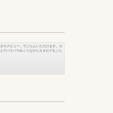
タログビュー」でごらんいただけます。カ
b上でパラパラめくりながらカタログをごら