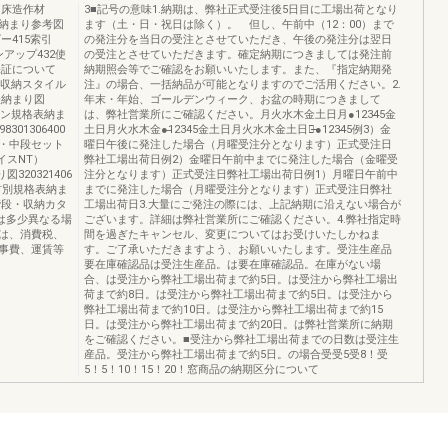
／床造作材
3■記号の意味1.納期は、弊社正式受注後5日目に工場出荷となり
寸法納まり参考図
ます（土・日・祝日は除く）。 但し、午前中（12：00）まで
ー415索引
の発注分を当日の受注とさせていただき、午後の発注分は翌日
ンアップ432使
の受注とさせていただきます。確定納期につきましては発注前
保証について
納期照会等でご確認をお願いいたします。また、『指定納期発
78収納スタイル
注』の場合、一括納品が可能となりますのでご活用ください。2.
表納まり図
年末・年始、ゴールデンウィーク、お盆の時期につきまして
プラン規格表納ま
は、弊社営業所にご確認ください。月火水木金土日月●1234̶̶5金
301306400
土日月火水木金●̶̶12345金土日月火水木金土日月̶̶●1234̶̶5例3）金
・中段セット
曜日午後に発注した場合（月曜受注分となります）正式受注日
モイスNT）
弊社工場出荷日例2）金曜日午前中までに発注した場合（金曜受
320321406
注分となります）正式受注日弊社工場出荷日例1）月曜日午前中
材別規格表納ま
までに発注した場合（月曜受注分となります）正式受注日弊社
・階段・収納カタ
工場出荷日3.大量にご発注の際には、上記納期に沿えない場合が
は多少異なる場
ございます。詳細は弊社営業所にご確認ください。4.弊社指定時
は、消費税、
間を過ぎたキャンセル、変更についてはお受けいたしかねま
事費、運賃等
す。ご了承いただきますよう、お願いいたします。受注生産品
要在庫確認品は受注生産品。は要在庫確認品。在庫がない場
合、は受注から弊社工場出荷まで約5日。は受注から弊社工場出
荷まで約8日。は受注から弊社工場出荷まで約5日。は受注から
弊社工場出荷まで約10日。は受注から弊社工場出荷まで約15
日。は受注から弊社工場出荷まで約20日。は弊社営業所に納期
をご確認ください。■受注から弊社工場出荷までの日数は受注生
産品。受注から弊社工場出荷まで約5日。の場合受受5受8！受
5！5！10！15！20！窓商品の納期区分について