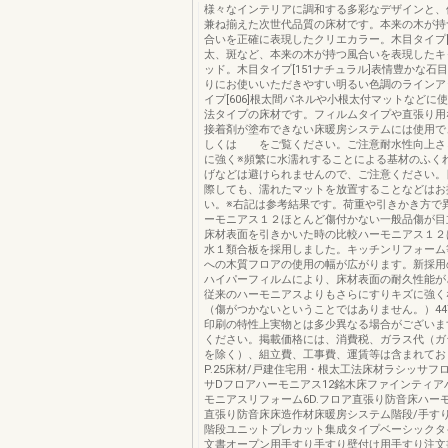
様々なインテリアに調和する多彩なデザインと、
兼ね揃えた次世代品質の床材です。本来の木が持
合いを正確に表現したクリエカラー。木目タイプ[1
太、斑など、本来の木が持つ風合いを表現したキ
ッド。木目タイプ[151ナチュラル]表情豊かな石
りにお使いいただきやすい明るい色調のラインア
イプ[606]根太間パネルや小根太付マットなどに
法タイプの床材です。フィルムタイプや直張り用
接着剤が塗布できない床暖房システムには使用で
しくは をご覧ください。ご注意耐水性向上さ
に強く※頻繁に水濡れすることによる基材のふく
げなどは避けられませんので、ご注意ください。
際しても、濡れたマットを放置することなどはお
い。※右記は参考結果です。荷重や引きかき方で
ーモニアス１２ほとんど傷付かない一般品傷が目立
床材表面を引きかいた時の比較ハーモニアス１２
水１類合板を採用しました。キッチンリフォーム
への木質フロアの使用の幅が広がります。新採用
ハイパーフィルムにより、床材表面の耐久性能が
従来のハーモニアスよりもさらにすりキズに強く
（傷がつかないということではありません。）4
印刷の特性上実物とは多少異なる場合がございま
ください。掲載価格には、消費税、ガラス代（ガ
を除く）、組立費、工事費、運賃等は含まれてお
P.25床材/戸建住宅用・根太工法床材ラシッサフ
サDフロアハーモニアス12銘木床ファインティア
モニアスリフォーム6D.フロア直張り防音床ハー
直張り防音床床造作材床暖房システム階段/手す
階段ユニットプレカット集成タイプベーシックタ
文書オープン用手すり手すり壁付け用手すり注文