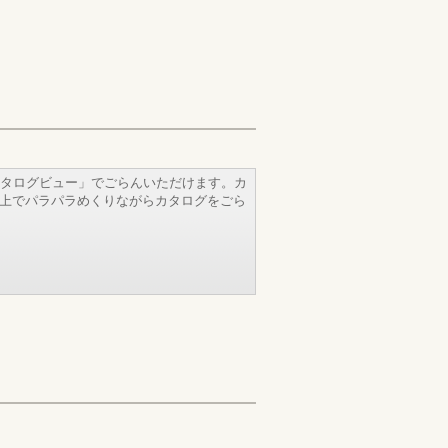
タログビュー」でごらんいただけます。カ
b上でパラパラめくりながらカタログをごら