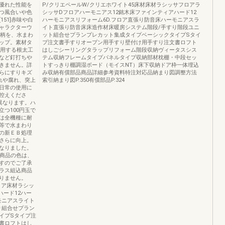
優れた性能を
P/クリエペールW/クリエホワイト45床材床材ラシッサフロアラ
つ風合いや色
シッサDフロアハーモニアス12銘木床ファインティアハード12
51]赤味や白
ハーモニアスリフォーム6D.フロア直張り防音床ハーモニアスラ
ャラクターウ
イト直張り防音床床造作材床暖房システム階段/手すり階段ユニ
目柄を、水まわ
ット組合せプランプレカット集成タイプベーシックタイプSタイ
ップ。素材タ
プ注文書手すりオープン用手すり壁付け用手すり注文書ロフト
使用する根太工
はしごシーリングタラップリフォーム階段収納ヴィータスシス
など釘打ちや
テム収納フレームタイプパネルタイプ収納部材枕棚・中段セッ
きません。詳
トすっきり棚調湿ボード（モイスNT）床下収納ドア枠一体埋込
らにすりキズ
み収納有償部品商品詳細参考資料特注対応品納まり図調整方法
れや腐れ、突上
索引納まり図P.350有償部品P.324
日常の使用に
控えくださ
異なります。ハ
つ100円玉で
は全機種に耐
等で水まわり
の新ＥＢ処理
さらに向上。
なりました。
4商品の色は、
すのでご了承
ラス組込商品
りません。
ロア床材ラシッ
ハード12ハー
モニアスライト
り組合せプラン
イプSタイプ注
書ロフトはし