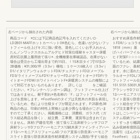
左ページから抽出された内容
右ページから抽出
商品コード ※□には下記商品色記号を入れてください□-
おすすめ床造作材
LD2B01-MAFFホットカーペットOK色むら、色違いが少ないフッ
トFDR/ショコラ
トフィール仕上げキズに強い変色、退色しにくいお手入れかん
1818（mm）
たんノンワックスホルムアルデヒド対策仕様耐キャスター床暖
げハイパーフイル
房対応抗菌上履用捨て張り※…全機種要在庫確認品。在庫がない
ヒド対策F☆☆☆
場合は受注から工場出荷まで約15日。！15木目タイプ[151]LD-
ているため、結露
2B価格：¥31,000/坪（3.3㎡）梱包：１ケース6枚入り（3.3㎡）
面のフクレ、基材
D1/イタリアンウォルナットFDX/チェスナットFD2/メープル
ます。水に濡れた
FD3/ライトメープルFDY/チェリーFDJ/ホワイトオークFDP/ラ
ラルオークFDL
イトオークFDW/ホワイトペイントF※床暖房システムの種類によ
フットフィール仕
って対応できないものもあります。 詳しくは をご確認
151.5151.53
ください。※フレンチヘリンボーン調は、フットフィール仕上げ
アラシッサDフロ
ではありません。耐干割れ※色名称の「F」はフットフィール仕
12ハーモニアス
上げを意味します。※Footfeelのタイプは天然木の木肌を表現し
ライト直張り防音
ているため、色により仕様タイプが限定されます。P.25新色38
ニット組合せプラ
商品の色は、印刷の特性上実物とは多少異なる場合がございま
イプ注文書手すり
すのでご了承ください。掲載価格には、消費税、ガラス代（ガ
トはしごシーリン
ラス組込商品を除く）、組立費、工事費、運賃等は含まれてお
ステム収納フレー
りません。床材/戸建住宅用・捨て張り工法床材ラシッサフロア
ットすっきり棚調
床材ラシッサDフロアハーモニアス12銘木床ファインティアハー
込み収納有償部品
ド12ハーモニアスリフォーム6D.フロア直張り防音床ハーモニア
法索引（ほんのりFo
スライト直張り防音床床造作材床暖房システム階段/手すり組合
Footfeel）（ほ