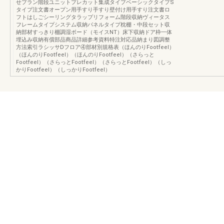
せプラン階段ユニットプレカット集成タイプベーシックタイプS
タイプ注文書オープン用手すり手すり壁付け用手すり注文書ロ
フトはしごシーリングタラップリフォーム階段収納ヴィータス
フレームタイプシステム収納パネルタイプ枕棚・中段セット収
納部材すっきり棚調湿ボード（モイスNT）床下収納ドア枠一体
埋込み収納有償部品商品詳細参考資料特注対応品納まり図調整
方法索引ラシッサDフロア④部材別規格表（ほんのりFootfeel）
（ほんのりFootfeel）（ほんのりFootfeel）（さらっと
Footfeel）（さらっとFootfeel）（さらっとFootfeel）（しっ
かりFootfeel）（しっかりFootfeel）