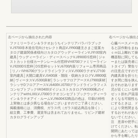
左ページから抽出された内容
右ページから抽出
ファミリーライン＆ラテオおうちインテリアパラパラブック
心臓ペースメーカ
VJ9700非木造住宅向けセレクト商品VJ9900建主さまご提案カ
ると誤作動をまね
タログ建築関係者様向けカタログウッディーラインVJ9100室内
ｃｍ以上離れて操
建具│ウッディーライン・ディースペックVJ8900DS窓枠│ジャ
機器類に関しても
ストカット仕様カーテンレール付窓枠VH8700ファミリーライン
ーまたは販売者に
VJ9200DS窓枠│DS窓枠セットVJ6700内装リフォーム専用商品
トタイプ）警告リ
│リノバVH6700グランドラインラフィスVJ9300ラテオVJ7100
の注意点ですので
室内建具│大開口建具VJ5400床・階段・収納カタログVJ8800収
内建具扉を折りた
納│ヴィータスVJ5300床材│ラシッサフロアアースVJ7900床材│
すき間に指を挟ん
ラシッサDフロアアースVJ6400VJ0700グランドラインラフィス
おそれがあります
コンセプトブックVK0400ダイジェストカタログVK0300私のイ
児が近くにいる時
ンテリアwithLIXILVJ7000ラテオコンセプトブックウッディーラ
ゼット折れ戸温湿
イン＆ラテオアイ・ルームVJ9600432商品の色は、印刷の特性
きくなる可能性も
上実物とは多少異なる場合がございますのでご了承ください。
にするときは、ド
掲載価格には、消費税、ガラス代（ガラス組込商品を除く）、
により突然閉まる
組立費、工事費、運賃等は含まれておりません。リビング建材
するおそれがあり
カタログラインアップ
ないでください。
注 意扉や把手に
けてください。転
開閉にあたっては
から手を離したり