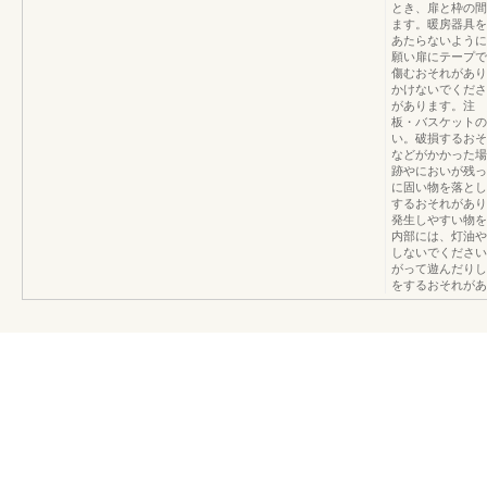
とき、扉と枠の間
ます。暖房器具を
あたらないように
願い扉にテープで
傷むおそれがあり
かけないでくださ
があります。注 
板・バスケットの
い。破損するおそ
などがかかった場
跡やにおいが残っ
に固い物を落とし
するおそれがあり
発生しやすい物を
内部には、灯油や
しないでください
がって遊んだりし
をするおそれがあ