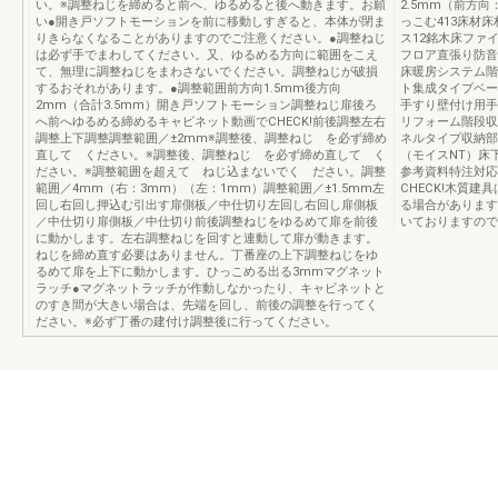
い。※調整ねじを締めると前へ、ゆるめると後へ動きます。お願
2.5mm（前方向
い●開き戸ソフトモーションを前に移動しすぎると、本体が閉ま
っこむ413床材
りきらなくなることがありますのでご注意ください。●調整ねじ
ス12銘木床ファ
は必ず手でまわしてください。又、ゆるめる方向に範囲をこえ
フロア直張り防音
て、無理に調整ねじをまわさないでください。調整ねじが破損
床暖房システム階
するおそれがあります。●調整範囲前方向1.5mm後方向
ト集成タイプベー
2mm（合計3.5mm）開き戸ソフトモーション調整ねじ扉後ろ
手すり壁付け用手
へ前へゆるめる締めるキャビネット動画でCHECK!前後調整左右
リフォーム階段収
調整上下調整調整範囲／±2mm※調整後、調整ねじ を必ず締め
ネルタイプ収納部
直して ください。※調整後、調整ねじ を必ず締め直して く
（モイスNT）床
ださい。※調整範囲を超えて ねじ込まないでく ださい。調整
参考資料特注対応
範囲／4mm（右：3mm）（左：1mm）調整範囲／±1.5mm左
CHECK!木質
回し右回し押込む引出す扉側板／中仕切り左回し右回し扉側板
る場合があります
／中仕切り扉側板／中仕切り前後調整ねじをゆるめて扉を前後
いておりますので
に動かします。左右調整ねじを回すと連動して扉が動きます。
ねじを締め直す必要はありません。丁番座の上下調整ねじをゆ
るめて扉を上下に動かします。ひっこめる出る3mmマグネット
ラッチ●マグネットラッチが作動しなかったり、キャビネットと
のすき間が大きい場合は、先端を回し、前後の調整を行ってく
ださい。※必ず丁番の建付け調整後に行ってください。