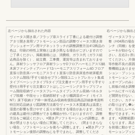
左ページから抽出された内容
右ページから抽出
ヴィータス開き扉／フラップ扉スライド丁番による建付け調整
ヴィータスフラッ
アタリ開き扉用ソフトモーション部品の調整ヴィータス開き扉
整（H04用の場
プッシュオープン用マグネットラッチの調整調整方法412商品の
ンチ（同梱）を使
色は、印刷の特性上実物とは多少異なる場合がございますので
レーキが効かなく
ご了承ください。掲載価格には、消費税、ガラス代（ガラス組
さい。左右2ヶ所
込商品を除く）、組立費、工事費、運賃等は含まれておりませ
てください。片側
ん。床材ラシッサフロア床材ラシッサDフロアハーモニアス12銘
等作動不良の原因
木床ファインティアハード12ハーモニアスリフォーム6D.フロア
整機能はありませ
直張り防音床ハーモニアスライト直張り防音床床造作材床暖房
ション・プッシュ
システム階段/手すり組合せプラン階段ユニットプレカット集成
トモーション・プ
タイプベーシックタイプSタイプ注文書オープン用手すり手すり
ュオープンのみ）
壁付け用手すり注文書ロフトはしごシーリングタラップリフォ
し前板の傾き調整
ーム階段収納ヴィータスフレームタイプシステム収納パネルタ
レールにすべり込
イプ枕棚・中段セット収納部材すっきり棚調湿ボード（モイス
ど開閉を行ない、
NT）床下収納ドア枠一体埋込み収納有償部品商品詳細参考資料
ください。カチャ
特注対応品納まり図調整方法索引ヴィータス木質建具は温度と
の取りはずし❶レ
湿度の影響を受けやすく反りが発生する場合があります。当社
す。引出しレール
の建具は建付け調整ができる機能が付いておりますので、調整
整ができます。※
方法をご確認ください。※開き戸ソフトモーションの調整は、本
ます。※調整範囲
体が閉まりきらない場合に実施してください。（閉まりきらな
くなります。高さ
い場合、ソフトモーションを後ろへ調整します。）●開き戸ソフ
を前後に動かすこ
トモーション後部の調整ねじを手でまわし、調整してくださ
モーションプッシ