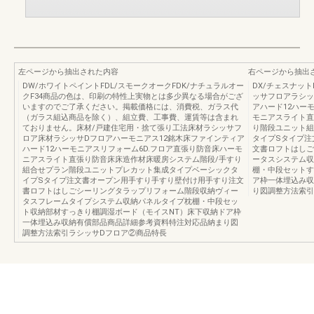
左ページから抽出された内容
右ページから抽出
DW/ホワイトペイントFDL/スモークオークFDK/ナチュラルオー
DX/チェスナット
クF34商品の色は、印刷の特性上実物とは多少異なる場合がござ
ッサフロアラシッ
いますのでご了承ください。掲載価格には、消費税、ガラス代
アハード12ハー
（ガラス組込商品を除く）、組立費、工事費、運賃等は含まれ
モニアスライト直
ておりません。床材/戸建住宅用・捨て張り工法床材ラシッサフ
り階段ユニット組
ロア床材ラシッサDフロアハーモニアス12銘木床ファインティア
タイプSタイプ注
ハード12ハーモニアスリフォーム6D.フロア直張り防音床ハーモ
文書ロフトはしご
ニアスライト直張り防音床床造作材床暖房システム階段/手すり
ータスシステム収
組合せプラン階段ユニットプレカット集成タイプベーシックタ
棚・中段セットす
イプSタイプ注文書オープン用手すり手すり壁付け用手すり注文
ア枠一体埋込み収
書ロフトはしごシーリングタラップリフォーム階段収納ヴィー
り図調整方法索引納
タスフレームタイプシステム収納パネルタイプ枕棚・中段セッ
ト収納部材すっきり棚調湿ボード（モイスNT）床下収納ドア枠
一体埋込み収納有償部品商品詳細参考資料特注対応品納まり図
調整方法索引ラシッサDフロア②商品特長