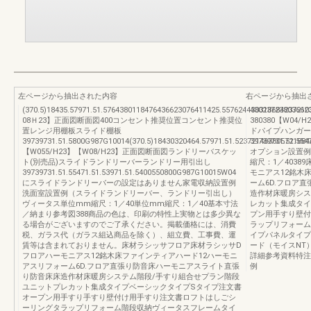
左ページから抽出された内容
右ページから抽出
(370.5)18435.57971.51.5764380118476436623076411425.5576244303186842372
430237238036
08Ｈ23】正面図断面図400コンセント推奨位置コンセント推奨位
380380【W04/H
置レンジ用棚板スライド棚板
ドパイプハンガー
39739731.51.5800G987G10014(370.5)18430320464.57971.51.52372146380572188
39739731.51.554
【W055/H23】【W08/H23】正面図断面図ランドリーバスケッ
オプション設置例
ト(別売品)スライドランドリーバーランドリー用引出し
縮尺：1／403
39739731.51.55471.51.53971.51.5400550800G987G10015W04
モニアス12銘木
にスライドランドリーバーの設定はありません家電収納設置例
ーム6D.フロア
洗面室設置例（スライドランドリーバー、ランドリー引出し）
造作材床暖房シス
ヴィータス単位mm縮尺：1／40単位mm縮尺：1／40基本寸法
レカット集成タイ
／納まり参考図388商品の色は、印刷の特性上実物とは多少異な
プン用手すり壁付
る場合がございますのでご了承ください。掲載価格には、消費
ラップリフォーム
税、ガラス代（ガラス組込商品を除く）、組立費、工事費、運
イプパネルタイプ
賃等は含まれておりません。床材ラシッサフロア床材ラシッサD
ード（モイスNT
フロアハーモニアス12銘木床ファインティアハード12ハーモニ
詳細参考資料特注
アスリフォーム6D.フロア直張り防音床ハーモニアスライト直張
例
り防音床床造作材床暖房システム階段/手すり組合せプラン階段
ユニットプレカット集成タイプベーシックタイプSタイプ注文書
オープン用手すり手すり壁付け用手すり注文書ロフトはしごシ
ーリングタラップリフォーム階段収納ヴィータスフレームタイ