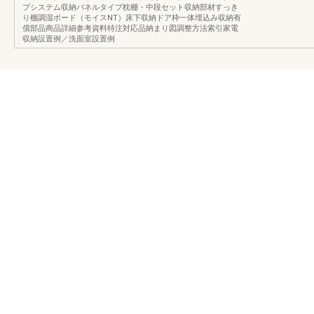
プシステム収納パネルタイプ枕棚・中段セット収納部材すっき
り棚調湿ボード（モイスNT）床下収納ドア枠一体埋込み収納有
償部品商品詳細参考資料特注対応品納まり図調整方法索引家電
収納設置例／洗面室設置例