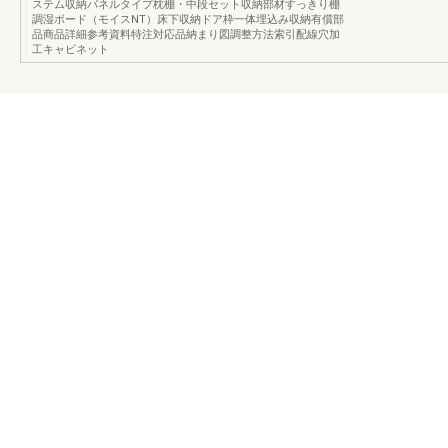
ステム収納パネルタイプ枕棚・中段セット収納部材すっきり棚
調湿ボード（モイスNT）床下収納ドア枠一体埋込み収納有償部
品商品詳細参考資料特注対応品納まり図調整方法索引配線穴加
工キャビネット