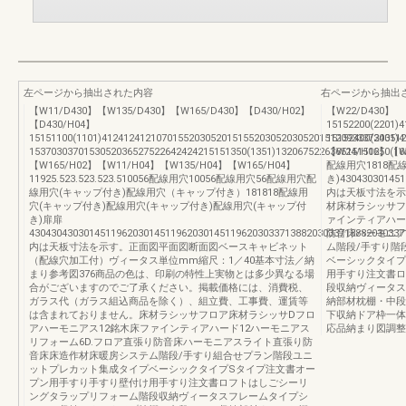
左ページから抽出された内容
右ページから抽出
【W11/D430】【W135/D430】【W165/D430】【D430/H02】
【W22/D430】
【D430/H04】
15152200(2201)
15151100(1101)412412412107015520305201515520305203052015120933373035
15152400(2401)
1537030370153052036527522642424215151350(1351)132067522636515151650(16
【W24/H02】【W
【W165/H02】【W11/H04】【W135/H04】【W165/H04】
配線用穴1818配
11925.523.523.523.510056配線用穴10056配線用穴56配線用穴配
き)430430301451
線用穴(キャップ付き)配線用穴（キャップ付き）181818配線用
内は天板寸法を示す
穴(キャップ付き)配線用穴(キャップ付き)配線用穴(キャップ付
材床材ラシッサフ
き)扉扉
ァインティアハー
4304304303014511962030145119620301451196203033713882030337138820303
防音床ハーモニア
内は天板寸法を示す。正面図平面図断面図ベースキャビネット
ム階段/手すり階
（配線穴加工付）ヴィータス単位mm縮尺：1／40基本寸法／納
ベーシックタイプ
まり参考図376商品の色は、印刷の特性上実物とは多少異なる場
用手すり注文書ロ
合がございますのでご了承ください。掲載価格には、消費税、
段収納ヴィータス
ガラス代（ガラス組込商品を除く）、組立費、工事費、運賃等
納部材枕棚・中段
は含まれておりません。床材ラシッサフロア床材ラシッサDフロ
下収納ドア枠一体
アハーモニアス12銘木床ファインティアハード12ハーモニアス
応品納まり図調整
リフォーム6D.フロア直張り防音床ハーモニアスライト直張り防
音床床造作材床暖房システム階段/手すり組合せプラン階段ユニ
ットプレカット集成タイプベーシックタイプSタイプ注文書オー
プン用手すり手すり壁付け用手すり注文書ロフトはしごシーリ
ングタラップリフォーム階段収納ヴィータスフレームタイプシ