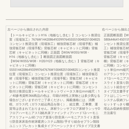
左ページから抽出された内容
右ページから抽出
【トールキャビネットH16（地板なし含む）】コンセント推奨位
正面図断面図【W0
置（現場加工）7676W1442086493399764555510048251004825
58064464145015
コンセント推奨位置（現場加工）補強背板芯材（現場手配）補
ンセント推奨位置
強背板芯材（現場手配）背板芯材（キャビネットに同梱）背板
工）補強背板芯材
芯材（キャビネットに同梱）正面図【W04/W055/W08・
背板芯材（現場手
H16（地板なし含む）】断面図正面図断面図
背板芯材（キャビ
【W04/W055/W08・H20/H23（地板なし含む）】背板芯材（キ
梱）背板芯材（キ
ャビネットに同梱）
に同梱）コンセン
555514420864933997647676W10048251004825コンセント推奨
ット単位mm縮尺：
位置（現場加工）コンセント推奨位置（現場加工）補強背板芯
ロアラシッサDフ
材（現場手配）補強背板芯材（現場手配）背板芯材（キャビネ
ド12ハーモニア
ットに同梱）背板芯材（キャビネットに同梱）背板芯材（キャ
スライト直張り防
ビネットに同梱）背板芯材（キャビネットに同梱）コンセント
ユニット組合せプ
取付け推奨位置トールキャビネットヴィータス単位mm縮尺：1
タイプ注文書手す
／40参考資料366商品の色は、印刷の特性上実物とは多少異なる
フトはしごシーリ
場合がございますのでご了承ください。掲載価格には、消費
システム収納フレ
税、ガラス代（ガラス組込商品を除く）、組立費、工事費、運
セットすっきり棚
賃等は含まれておりません。床材ラシッサフロア床材ラシッサD
埋込み収納有償部
フロアハーモニアス12銘木床ファインティアハード12ハーモニ
方法索引
アスリフォーム6D.フロア直張り防音床ハーモニアスライト直張
り防音床床造作材床暖房システム階段/手すり組合せプラン階段
ユニットプレカット集成タイプベーシックタイプSタイプ注文書