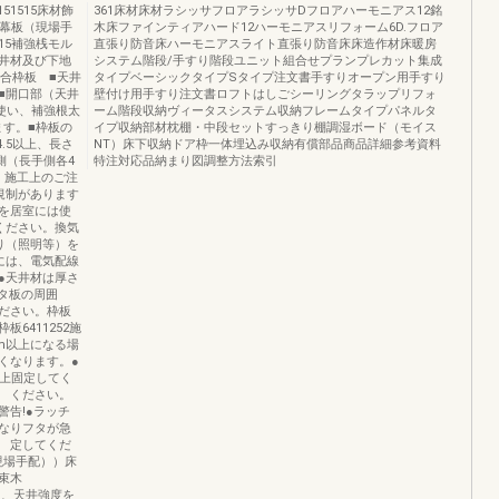
51515床材飾
361床材床材ラシッサフロアラシッサDフロアハーモニアス12銘
桟幕板（現場手
木床ファインティアハード12ハーモニアスリフォーム6D.フロア
515補強桟モル
直張り防音床ハーモニアスライト直張り防音床床造作材床暖房
井材及び下地
システム階段/手すり階段ユニット組合せプランプレカット集成
場合枠板 ■天井
タイプベーシックタイプSタイプ注文書手すりオープン用手すり
■開口部（天井
壁付け用手すり注文書ロフトはしごシーリングタラップリフォ
を使い、補強根太
ーム階段収納ヴィータスシステム収納フレームタイプパネルタ
ます。■枠板の
イプ収納部材枕棚・中段セットすっきり棚調湿ボード（モイス
.5以上、長さ
NT）床下収納ドア枠一体埋込み収納有償部品商品詳細参考資料
側（長手側各4
特注対応品納まり図調整方法索引
。施工上のご注
規制があります
を居室には使
ください。換気
り（照明等）を
には、電気配線
●天井材は厚さ
フタ板の周囲
ださい。枠板
板6411252施
m以上になる場
くなります。●
以上固定してく
 ください。
告!●ラッチ
なりフタが急
 定してくだ
現場手配））床
束木
し、天井強度を