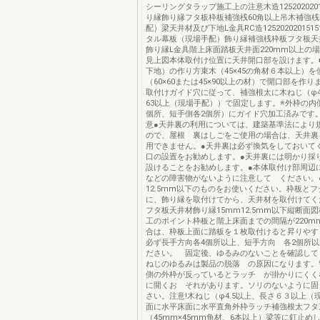
シーリングタラップ施工上の注意木造1252020201
り縁飾り縁フタ板枠板補強桟60角以上吊木補強
配）梁天井材及び下地L金具RC造125202020151
タル幕板（現場手配）飾り縁補強桟枠板フタ板天
飾り縁L金具階上床面踏板天井面220mm以上の
見上図本体取付け位置に天井開口部を設けます。
下地）の作り方束木（45×45の角材６本以上）
（60×60または45×90以上の材）で開口部を作り
取付けガイド穴に従って、補強根太に木ねじ（φ4
63以上（現場手配））で固定します。※外枠の内
個所、短手側各2個所）にガイド穴加工済みです
意●天井裏の利用については、建築基準法により
ので、屋根 裏はしごをご使用の場合は、天井裏
用できません。●天井裏は必ず換気をしておいて
口の設置をお勧めします。●天井裏には明かり採
設けることをお勧めします。●本体取付け部周辺
などの障害物がないように注意して ください。
12.5mm以下のものをお使いください。枠板と
に、飾り縁を取付けてから、天井材を取付けてく
フタ板天井材飾り縁15mm12.5mm以下縦断面図枠
工のポイント枠板と階上床面までの間隔が220m
合は、枠板上面に踏板を１枚取付けると昇りやす
必ず長手方向各4個所以上、短手方向 各2個所
ださい。 固定後、ゆるみのないことを確認して
ねじのゆるみは製品の脱落 の原因になります。警
側の外枠が反っているとラッチ が掛かりにくく
に開くお それがあります。ソリのないように固
さい。注意!木ねじ（φ4.5以上、長さ６３以上（
面に水平床面に水平直角外枠ラッチ補強根太フタ
（45mm×45mm角材、6本以上）梁等に釘止め