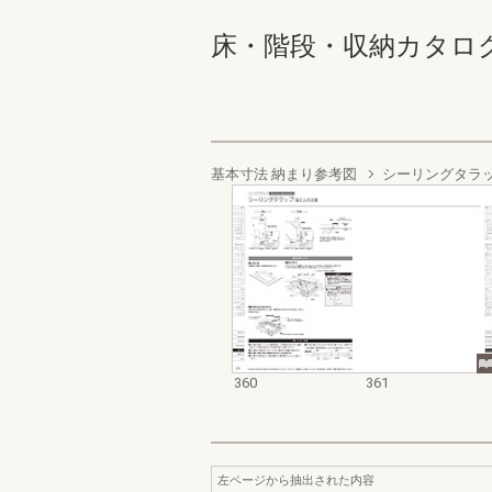
床・階段・収納カタログ 360
基本寸法 納まり参考図
シーリングタラ
360
361
左ページから抽出された内容