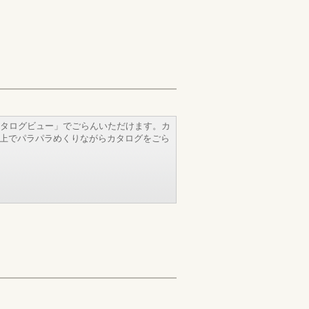
タログビュー」でごらんいただけます。カ
b上でパラパラめくりながらカタログをごら