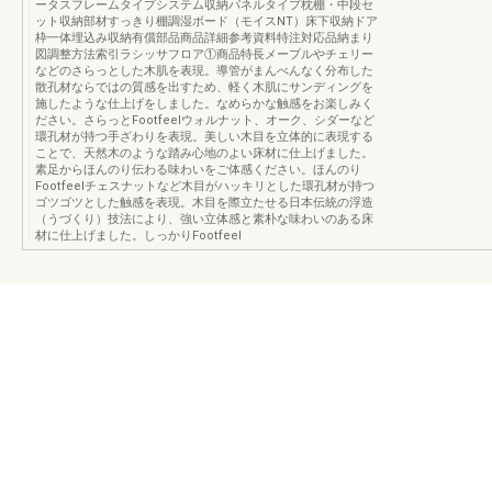
ータスフレームタイプシステム収納パネルタイプ枕棚・中段セ
ット収納部材すっきり棚調湿ボード（モイスNT）床下収納ドア
枠一体埋込み収納有償部品商品詳細参考資料特注対応品納まり
図調整方法索引ラシッサフロア①商品特長メープルやチェリー
などのさらっとした木肌を表現。導管がまんべんなく分布した
散孔材ならではの質感を出すため、軽く木肌にサンディングを
施したような仕上げをしました。なめらかな触感をお楽しみく
ださい。さらっとFootfeelウォルナット、オーク、シダーなど
環孔材が持つ手ざわりを表現。美しい木目を立体的に表現する
ことで、天然木のような踏み心地のよい床材に仕上げました。
素足からほんのり伝わる味わいをご体感ください。ほんのり
Footfeelチェスナットなど木目がハッキリとした環孔材が持つ
ゴツゴツとした触感を表現。木目を際立たせる日本伝統の浮造
（うづくり）技法により、強い立体感と素朴な味わいのある床
材に仕上げました。しっかりFootfeel