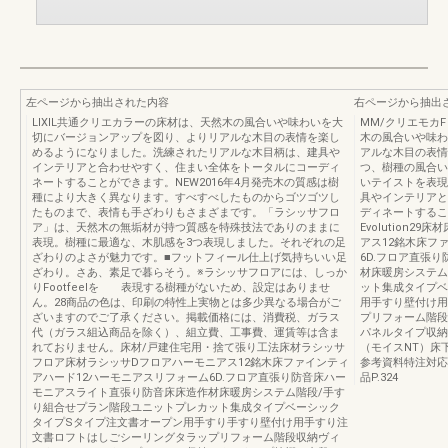
左ページから抽出された内容
右ページから抽出
LIXIL共通クリエカラーの床材は、天然木の風合いや味わいを大
MM/クリエモカ
切にバージョンアップを図り、よりリアルな木目の表情を楽し
木の風合いや味わ
めるようになりました。洗練されたリアルな木目柄は、建具や
アルな木目の表情
インテリアと合わせやすく、住まい全体をトータルにコーディ
つ、樹種の風合い
ネートすることができます。NEW2016年4月発売木の質感は樹
いテイストを表現
種により大きく異なります。すべすべしたものからゴツゴツし
具やインテリアと
たものまで、表情も手ざわりもさまざまです。「ラシッサフロ
ディネートするこ
ア」は、天然木の無垢材が持つ質感を特殊技法でありのままに
Evolution
表現。樹種に最適な、木肌感を3つ表現しました。それぞれの足
アス12銘木床フ
ざわりのよさが魅力です。■フットフィール仕上げ気持ちいい足
6D.フロア直張
ざわり。さあ、素足で暮らそう。※ラシッサフロアには、しっか
材床暖房システム
りFootfeelを 表現する樹種がないため、設定はありませ
ット集成タイプベ
ん。28商品の色は、印刷の特性上実物とは多少異なる場合がご
用手すり壁付け用
ざいますのでご了承ください。掲載価格には、消費税、ガラス
プリフォーム階段
代（ガラス組込商品を除く）、組立費、工事費、運賃等は含ま
パネルタイプ収納
れておりません。床材/戸建住宅用・捨て張り工法床材ラシッサ
（モイスNT）床
フロア床材ラシッサDフロアハーモニアス12銘木床ファインティ
参考資料特注対応
アハード12ハーモニアスリフォーム6D.フロア直張り防音床ハー
品P.324
モニアスライト直張り防音床床造作材床暖房システム階段/手す
り組合せプラン階段ユニットプレカット集成タイプベーシック
タイプSタイプ注文書オープン用手すり手すり壁付け用手すり注
文書ロフトはしごシーリングタラップリフォーム階段収納ヴィ