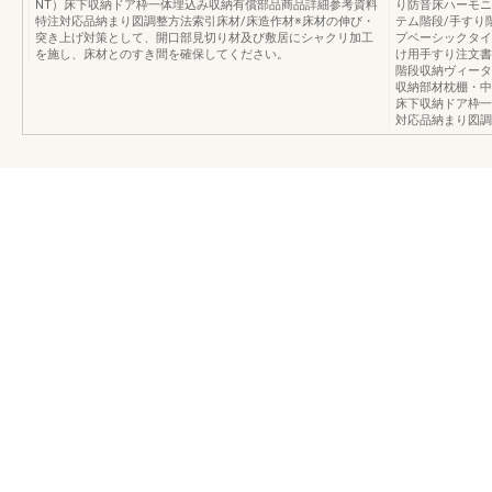
NT）床下収納ドア枠一体埋込み収納有償部品商品詳細参考資料
り防音床ハーモニ
特注対応品納まり図調整方法索引床材/床造作材※床材の伸び・
テム階段/手すり
突き上げ対策として、開口部見切り材及び敷居にシャクリ加工
プベーシックタイ
を施し、床材とのすき間を確保してください。
け用手すり注文書
階段収納ヴィータ
収納部材枕棚・中
床下収納ドア枠一
対応品納まり図調