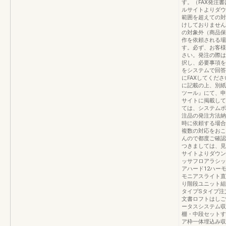
す。（FAX発注
ルサイトよりダウ
範囲を超えての対
けしておりません
の対象外（商品保
作を依頼される場
す。必ず、お客様
さい。発注の際は
択し、必要事項を
をシステムで回答
にFAXしてくだ
に記載の上、別紙
ツール』にて、申
サイトに掲載し
ては、システムポ
注品の発注方法納
時に依頼する場合
複数の対応をおこ
んので都度ご確認
つきましては、見
サイトよりダウン
ッサフロアラシッ
アハード12ハー
モニアスライト直
り階段ユニット組
タイプSタイプ注
文書ロフトはしご
ータスシステム収
棚・中段セットす
ア枠一体埋込み収