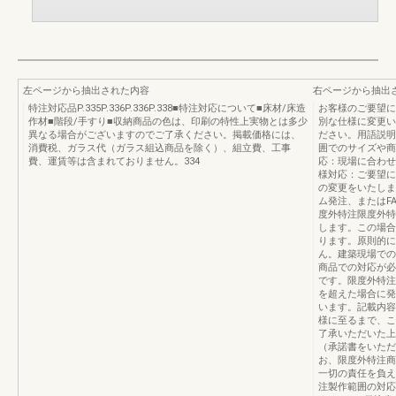
左ページから抽出された内容
右ページから抽出
特注対応品P.335P.336P.336P.338■特注対応について■床材/床造
お客様のご要望に
作材■階段/手すり■収納商品の色は、印刷の特性上実物とは多少
別な仕様に変更い
異なる場合がございますのでご了承ください。掲載価格には、
ださい。用語説明
消費税、ガラス代（ガラス組込商品を除く）、組立費、工事
囲でのサイズや商
費、運賃等は含まれておりません。334
応：現場に合わせ
様対応：ご要望に
の変更をいたしま
ム発注、またはF
度外特注限度外特
します。この場合
ります。原則的に
ん。建築現場での
商品での対応が必
です。限度外特注
を超えた場合に発
います。記載内容
様に至るまで、こ
了承いただいた上
（承諾書をいただ
お、限度外特注商
一切の責任を負え
注製作範囲の対応