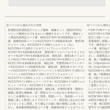
左ページから抽出された内容
右ページから抽出
有償部品有償部品①リビング建材 補修キット（解説DVD付）
P.69P.713
リビング建材のキズをきれいに補修するキットです。補修キッ
NZZZ130￥5
ト商品内容商品コード価 格NZZZ190￥42,000色商品コード
役立つ3色ペンセ
価 格梱包内容メープルNZZZ254￥11,000基本色4本、透明2本
系接着剤）樹脂シ
チェリー（GL）NZZZ255￥11,000ウォルナット（GL）
です。横手貼テー
NZZZ256￥11,000クリエホワイト/プレシャスホワイト
ード価 格25g入りN
NZZW178￥8,800基本色4本、透明2本クリエペール/ナチュラル
当たり取付け用ボ
オークNZZP178￥8,800基本色2本、補色2本、透明2本クリエラ
さい。容量商品コー
スクNZZL178￥8,800クリエモカNZZM178￥8,800クリエダーク
価 格／1箱梱包内容
NZZD178￥8,800基本色2本、補色2本、半透明2本ホワイトオー
65（3.8φ×65m
クNZZZ242￥11,000基本色2本、補色2本、透明2本スモークオ
50（3.4φ×50
ークNZZZ243￥11,000グリーンペイントNZZZ235￥11,000ブル
NZZZ046￥2,
ーペイントNZZZ236￥11,000イタリアンウォルナット
価 格／1箱梱包内容
NZZZ277￥11,000チェスナットNZZZ278￥11,000ライトオーク
本／1箱テクスネ
NZZZ279￥11,000チェリー（ラテオ）NZZZ280￥11,000ウォル
てん剤の色が目立
ナット（ラテオ）NZZZ281￥11,000ショコラオーク
ご使用ください。
NZZZ282￥11,000基本色2本、補色2本、半透明2本床・階段の
レシャスホワイトN
補修に最適な補修材。床・階段カラーに合わせた各色のセット
NZZP180￥90
とへこみ傷用のセットをご用意。樹脂シート、強化紙シートの
NZZM180￥90
補修に適した艶消しタイプのスティック。商品色に合わせた6本
め部分や継ぎ目・
入りセットをご用意。すり傷などの細い傷の補修にお使いくだ
ード価 格C型用2
さい。色対象床階段商品コード価 格梱包内容クリエホワイト/
型手すりの接続間