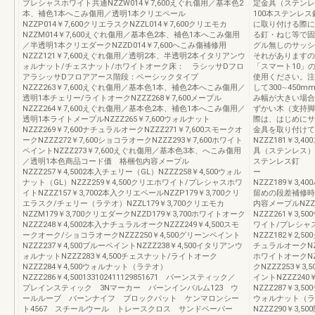
プレシャスホワイト共通NZZW014￥7,600えぐれ傷用／基本色2
定金具（ステン
本、補色1本へこみ傷用／透明1本クリエペール
100本ステン
NZZP014￥7,600クリエラスクNZZL014￥7,600クリエモカ
に取り付ける際に
NZZM014￥7,600えぐれ傷用／基本色2本、補色1本へこみ傷用
る釘・ねじ等で固
／半透明1本クリエダークNZZD014￥7,600へこみ傷補修用
グル無しのサッシ
NZZZ121￥7,600えぐれ傷用／透明2本、半透明2本イタリアンウ
それがありますの
ォルナット/チェスナット/ホワイトオーク床： ラシッサDフロ
「スマート10」
アラシッサDフロアアース階段：ベーシックタイプ
使用ください。注
NZZZ263￥7,600えぐれ傷用／基本色1本、補色2本へこみ傷用／
して300∼45
透明1本チェリー/ライトオークNZZZ268￥7,600メープル
み幅が大きい場合
NZZZ264￥7,600えぐれ傷用／基本色2本、補色1本へこみ傷用／
ずかい木（支持脚
透明1本ライトメープルNZZZ265￥7,600ウォルナット
際は、はじめにサ
NZZZ269￥7,600ナチュラルオークNZZZ271￥7,600スモークオ
金具を取り付けて
ークNZZZ272￥7,600ショコラオークNZZZ293￥7,600ホワイト
NZZZ181￥3
ペイントNZZZ273￥7,600えぐれ傷用／基本色3本、へこみ傷用
具（ステンレス
／透明1本色商品コード価 格梱包内容メープル
ステンレス釘
NZZZ257￥4,5002本入チェリー（GL）NZZZ258￥4,500ウォル
ー 100個
ナット（GL）NZZZ259￥4,500クリエホワイト/プレシャスホワ
NZZZ189￥3
イトNZZZ157￥3,7002本入クリエペールNZZP179￥3,700クリ
留めの段差補修時
エラスク/チェリー（ラテオ）NZZL179￥3,700クリエモカ
内容メープルNZZZ
NZZM179￥3,700クリエダークNZZD179￥3,700ホワイトオーク
NZZZ261￥3,5
NZZZ248￥4,5002本入ナチュラルオークNZZZ249￥4,500スモ
ワイト/プレシャス
ークオーク/ショコラオークNZZZ250￥4,500グリーンペイント
NZZZ182￥2,5
NZZZ237￥4,500ブルーペイントNZZZ238￥4,500イタリアンウ
チュラルオークNZZ
ォルナットNZZZ283￥4,500チェスナット/ライトオーク
ホワイトオークNZ
NZZZ284￥4,500ウォルナット（ラテオ）
クNZZZ253￥3
NZZZ286￥4,500133102411129851671 バーンスティック／
イントNZZZ24
プレインスティック 3Nマーカー バーンインバルム123 ウ
NZZZ287￥3,5
ールルーブ バーンナイフ ブロックパット ケンマロンシー
ウォルナット（ラテ
ト4567 スチールウール トレースクロス サンドペーパー
NZZZ290￥3