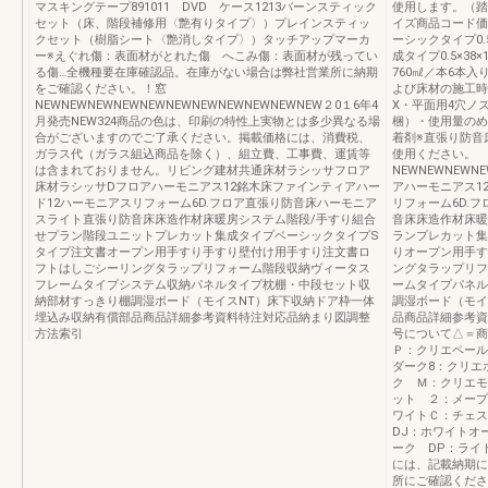
マスキングテープ891011 DVD ケース1213バーンスティック
使用します。（踏
セット（床、階段補修用〈艶有りタイプ〉）プレインスティッ
イズ商品コード価 格S
クセット（樹脂シート〈艶消しタイプ〉）タッチアップマーカ
ーシックタイプ0.5×3
ー※えぐれ傷：表面材がとれた傷 へこみ傷：表面材が残ってい
成タイプ0.5×38×
る傷…全機種要在庫確認品。在庫がない場合は弊社営業所に納期
760㎖／本6本入り
をご確認ください。！窓
よび床材の施工時
NEWNEWNEWNEWNEWNEWNEWNEWNEWNEWNEW２0１6年4
X・平面用4穴ノ
月発売NEW324商品の色は、印刷の特性上実物とは多少異なる場
梱）・使用量のめ
合がございますのでご了承ください。掲載価格には、消費税、
着剤※直張り防音床
ガラス代（ガラス組込商品を除く）、組立費、工事費、運賃等
使用ください
は含まれておりません。リビング建材共通床材ラシッサフロア
NEWNEWNEW
床材ラシッサDフロアハーモニアス12銘木床ファインティアハー
アハーモニアス1
ド12ハーモニアスリフォーム6D.フロア直張り防音床ハーモニア
リフォーム6D.
スライト直張り防音床床造作材床暖房システム階段/手すり組合
音床床造作材床暖
せプラン階段ユニットプレカット集成タイプベーシックタイプS
ランプレカット集
タイプ注文書オープン用手すり手すり壁付け用手すり注文書ロ
りオープン用手す
フトはしごシーリングタラップリフォーム階段収納ヴィータス
ングタラップリフ
フレームタイプシステム収納パネルタイプ枕棚・中段セット収
ームタイプパネル
納部材すっきり棚調湿ボード（モイスNT）床下収納ドア枠一体
調湿ボード（モイ
埋込み収納有償部品商品詳細参考資料特注対応品納まり図調整
品商品詳細参考資
方法索引
号について△＝商
Ｐ：クリエペール
ダーク8：クリエ
ク Ｍ：クリエモ
ット ２：メープ
ワイトＣ：チェス
DJ：ホワイトオ
ーク DP：ライ
には、記載納期に
所にご確認くださ