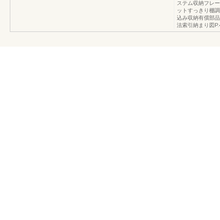
ステム収納フレー
ットすっきり棚調
込み収納有償部品
法索引納まり図P.4