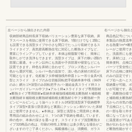
左ページから抽出された内容
右ページから抽出
収納部材商品特長床下収納バリエーション豊富な床下収納。床
商品色記号につい
下スペースを有効に使用できる床下収納。1階だけでなく2階に
本製品の熱貫流率0
も設置できる浅型タイプや小さな間口でたっぷり収納できるス
わる熱量1m²※
ライドタイプ、高気密高断熱住宅に対応した断熱タイプなど、
レーがご使用でき
豊富にラインアップしています。本体は樹脂製で軽く、簡単に
た。洗面所にも使
取外しができ洗浄もできます。浅型タイプは、床下の狭い2階の
す。床材には、ハ
部屋に最適。キッチン以外にも洗面や子供部屋や寝室などにも
簡単便利、点検口
設置できます。枠色を床材に合わせて、ブロンズ色とシルバー
パーツで安全性に
色から選択可能。シルバー色の追加で、淡い色の床材の対応が
床下の点検に便利
可能となります。化粧板フタ枠補強桟外枠皿トレー吊り金具※浅
のみの設定です）
型とスライド タイプのみ仕切板回転把手収納本体中桟（0609
イプ右へ左へとス
のみ）網カゴ※深型のみ回転把手カバ−連結金具スライド枠スト
収納量が可能。ボ
ッパーガイドレール中フタ●アルミ枠●スライドタイプ専用部材
いが可能です。高
●断熱タイプ専用部材●収納本体補強桟補助根太断熱材Ａ補助根
密・高断熱仕様で
太断熱材Ｂ補助根太断熱材補助根太断熱材Ｃ中フタ断熱材一升
と補助根太断熱材
ビンビールビンしょう油ペットボトル2ℓ深型浅型床下収納標準
元からの冷気の侵
タイプ深型※直張り防音床など裏面にクッション材のついた床材
下点検口としても
はご使用できません。●本体は、深型と浅型をご用意枠と本体、
の一部を取り外す
専用品の組み合わせにより、1つの床下収納を構成しています。
様になっておりま
枠の色や、本体の深さを選べます。スライドタイプ浅型断熱タ
に温度差が1℃あ
イプ320商品の色は、印刷の特性上実物とは多少異なる場合がご
熱が伝わるかを示
ざいますのでご了承ください。掲載価格には、消費税、ガラス
ど断熱性能がすぐ