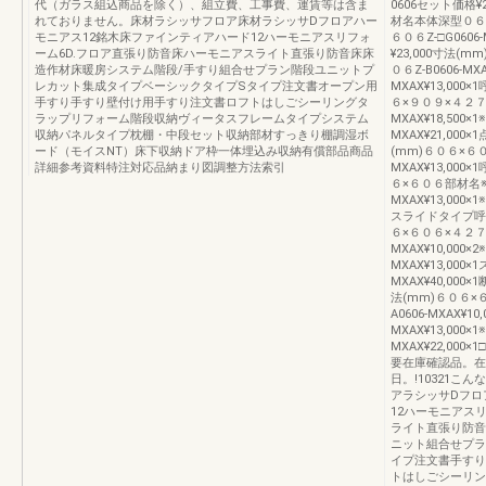
代（ガラス組込商品を除く）、組立費、工事費、運賃等は含ま
0606セット価格¥
れておりません。床材ラシッサフロア床材ラシッサDフロアハー
材名本体深型０６０６
モニアス12銘木床ファインティアハード12ハーモニアスリフォ
６０６Z-□G0606
ーム6D.フロア直張り防音床ハーモニアスライト直張り防音床床
¥23,000寸法(
造作材床暖房システム階段/手すり組合せプラン階段ユニットプ
０６Z-B0606-MX
レカット集成タイプベーシックタイプSタイプ注文書オープン用
MXAX¥13,000
手すり手すり壁付け用手すり注文書ロフトはしごシーリングタ
６×９０９×４２７
ラップリフォーム階段収納ヴィータスフレームタイプシステム
MXAX¥18,500
収納パネルタイプ枕棚・中段セット収納部材すっきり棚調湿ボ
MXAX¥21,000
ード（モイスNT）床下収納ドア枠一体埋込み収納有償部品商品
(mm)６０６×６
詳細参考資料特注対応品納まり図調整方法索引
MXAX¥13,000
６×６０６部材名※
MXAX¥13,000×
スライドタイプ呼称
６×６０６×４２７
MXAX¥10,000
MXAX¥13,000
MXAX¥40,000
法(mm)６０６
A0606-MXAX¥1
MXAX¥13,000
MXAX¥22,00
要在庫確認品。在
日。!10321
アラシッサDフロ
12ハーモニアス
ライト直張り防音
ニット組合せプラ
イプ注文書手すり
トはしごシーリン