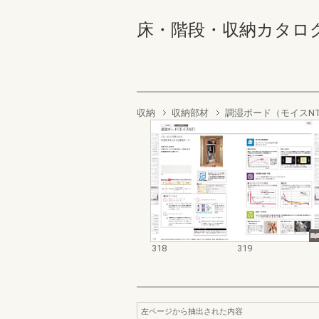
床・階段・収納カタログ 318
収納
収納部材
調湿ボード（モイスN
318
319
左ページから抽出された内容