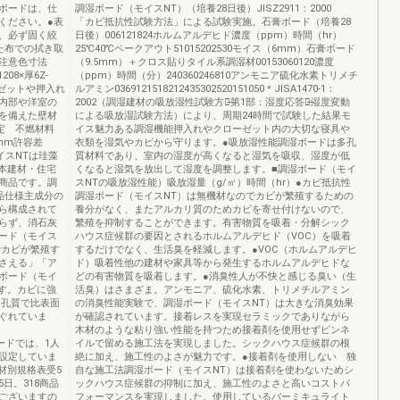
湿ボードは、仕
調湿ボード（モイスNT）（培養28日後）JISZ2911：2000
ください。●表
「カビ抵抗性試験方法」による試験実施。石膏ボード（培養28
、必ず固く絞
日後）006121824ホルムアルデヒド濃度（ppm）時間（hr）
た布での拭き取
25℃40℃ベークアウト51015202530モイス（6mm）石膏ボード
注意色寸法
（9.5mm）＋クロス貼りタイル系調湿材00153060120濃度
08×厚6Z-
（ppm）時間（分）240360246810アンモニア硫化水素トリメチ
ローゼットや押入れ
ルアミン0369121518212435302520151050＊JISA1470-1：
内部や洋室の
2002（調湿建材の吸放湿性試験方法̶第1部：湿度応答法̶湿度変動
を備えた壁材
による吸放湿試験方法）により、周期24時間で試験した結果モ
定 不燃材料
イス魅力ある調湿機能押入れやクローゼット内の大切な寝具や
6mm許容差
衣類を湿気やカビから守ります。●吸放湿性能調湿ボードは多孔
イスNTは珪藻
質材料であり、室内の湿度が高くなると湿気を吸収、湿度が低
本建材・住宅
くなると湿気を放出して湿度を調整します。■調湿ボード（モイ
商品です。調
スNTの吸放湿性能）吸放湿量（g/㎡）時間（hr）●カビ抵抗性
品仕様主成分の
調湿ボード（モイスNT）は無機材なのでカビが繁殖するための
ら構成されて
養分がなく、またアルカリ質のためカビを寄せ付けないので、
らず、消石灰
繁殖を抑制することができます。有害物質を吸着・分解シック
ード（モイス
ハウス症候群の要因とされるホルムアルデヒド（VOC）を吸着
でカビが繁殖す
するだけでなく、生活臭を軽減します。●VOC（ホルムアルデヒ
さえる」「ア
ド）吸着性他の建材や家具等から発生するホルムアルデヒドな
ボード（モイ
どの有害物質を吸着します。●消臭性人が不快と感じる臭い（生
す。カビに強
活臭）はさまざま。アンモニア、硫化水素、トリメチルアミン
多孔質で比表面
の消臭性能実験で、調湿ボード（モイスNT）は大きな消臭効果
ぐれていま
が確認されています。接着レスを実現セラミックでありながら
木材のような粘り強い性能を持つため接着剤を使用せずピンネ
ボードでは、1人
イルで留める施工法を実現しました。シックハウス症候群の根
設定していま
絶に加え、施工性のよさが魅力です。●接着剤を使用しない 独
材別規格表受5
自な施工法調湿ボード（モイスNT）は接着剤を使わないためシ
日。318商品
ックハウス症候群の抑制に加え、施工性のよさと高いコストパ
ございますの
フォーマンスを実現しました。使用しているバーミキュライト