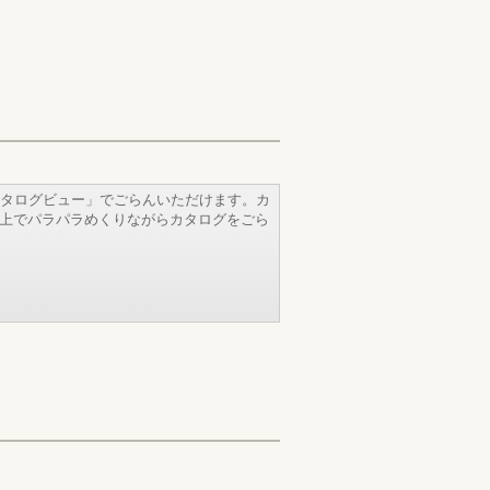
タログビュー」でごらんいただけます。カ
b上でパラパラめくりながらカタログをごら