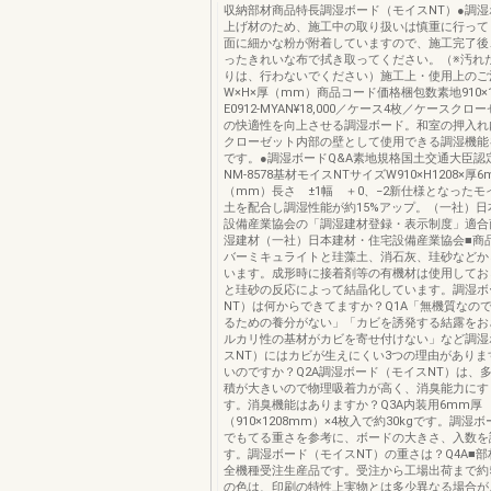
収納部材商品特長調湿ボード（モイスNT）●調
上げ材のため、施工中の取り扱いは慎重に行って
面に細かな粉が附着していますので、施工完了後
ったきれいな布で拭き取ってください。（※汚れ
りは、行わないでください）施工上・使用上のご
W×H×厚（mm）商品コード価格梱包数素地910×12
E0912-MYAN¥18,000／ケース4枚／ケースク
の快適性を向上させる調湿ボード。和室の押入れ
クローゼット内部の壁として使用できる調湿機能
です。●調湿ボードQ&A素地規格国土交通大臣認
NM-8578基材モイスNTサイズW910×H1208×厚
（mm）長さ ±1幅 ＋0、−2新仕様となったモ
土を配合し調湿性能が約15%アップ。（一社）日
設備産業協会の「調湿建材登録・表示制度」適合
湿建材（一社）日本建材・住宅設備産業協会■商
バーミキュライトと珪藻土、消石灰、珪砂などか
います。成形時に接着剤等の有機材は使用してお
と珪砂の反応によって結晶化しています。調湿ボ
NT）は何からできてますか？Q1A「無機質なの
るための養分がない」「カビを誘発する結露をお
ルカリ性の基材がカビを寄せ付けない」など調湿
スNT）にはカビが生えにくい3つの理由がありま
いのですか？Q2A調湿ボード（モイスNT）は、
積が大きいので物理吸着力が高く、消臭能力にす
す。消臭機能はありますか？Q3A内装用6mm厚
（910×1208mm）×4枚入で約30kgです。調湿
でもてる重さを参考に、ボードの大きさ、入数を
す。調湿ボード（モイスNT）の重さは？Q4A■部
全機種受注生産品です。受注から工場出荷まで約5
の色は、印刷の特性上実物とは多少異なる場合が