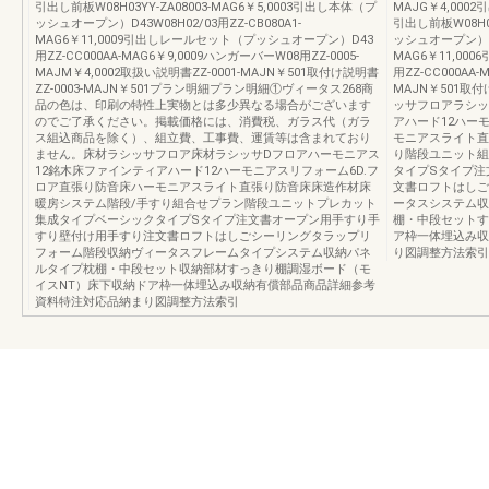
引出し前板W08H03YY-ZA08003-MAG6￥5,0003引出し本体（プ
MAJG￥4,0002引
ッシュオープン）D43W08H02/03用ZZ-CB080A1-
引出し前板W08H03
MAG6￥11,0009引出しレールセット（プッシュオープン）D43
ッシュオープン）D43
用ZZ-CC000AA-MAG6￥9,0009ハンガーバーW08用ZZ-0005-
MAG6￥11,0
MAJM￥4,0002取扱い説明書ZZ-0001-MAJN￥501取付け説明書
用ZZ-CC000AA-
ZZ-0003-MAJN￥501プラン明細プラン明細①ヴィータス268商
MAJN￥501取付
品の色は、印刷の特性上実物とは多少異なる場合がございます
ッサフロアラシッ
のでご了承ください。掲載価格には、消費税、ガラス代（ガラ
アハード12ハー
ス組込商品を除く）、組立費、工事費、運賃等は含まれており
モニアスライト直
ません。床材ラシッサフロア床材ラシッサDフロアハーモニアス
り階段ユニット組
12銘木床ファインティアハード12ハーモニアスリフォーム6D.フ
タイプSタイプ注
ロア直張り防音床ハーモニアスライト直張り防音床床造作材床
文書ロフトはしご
暖房システム階段/手すり組合せプラン階段ユニットプレカット
ータスシステム収
集成タイプベーシックタイプSタイプ注文書オープン用手すり手
棚・中段セットす
すり壁付け用手すり注文書ロフトはしごシーリングタラップリ
ア枠一体埋込み収
フォーム階段収納ヴィータスフレームタイプシステム収納パネ
り図調整方法索引
ルタイプ枕棚・中段セット収納部材すっきり棚調湿ボード（モ
イスNT）床下収納ドア枠一体埋込み収納有償部品商品詳細参考
資料特注対応品納まり図調整方法索引