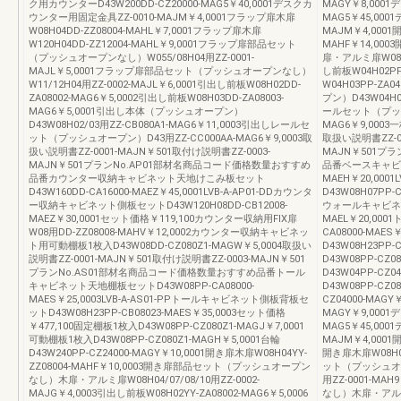
ク用カウンターD43W200DD-CZ20000-MAG5￥40,0001デスクカ
MAGY￥8,0001
ウンター用固定金具ZZ-0010-MAJM￥4,0001フラップ扉木扉
MAG5￥45,00
W08H04DD-ZZ08004-MAHL￥7,0001フラップ扉木扉
MAJM￥4,0001開
W120H04DD-ZZ12004-MAHL￥9,0001フラップ扉部品セット
MAHF￥14,0
（プッシュオープンなし）W055/08H04用ZZ-0001-
扉・アルミ扉W08H04
MAJL￥5,0001フラップ扉部品セット（プッシュオープンなし）
し前板W04H02PP
W11/12H04用ZZ-0002-MAJL￥6,0001引出し前板W08H02DD-
W04H03PP-ZA
ZA08002-MAG6￥5,0002引出し前板W08H03DD-ZA08003-
プン）D43W04H02
MAG6￥5,0001引出し本体（プッシュオープン）
ールセット（プッシュ
D43W08H02/03用ZZ-CB080A1-MAG6￥11,0003引出しレールセ
MAG6￥9,0003一
ット（プッシュオープン）D43用ZZ-CC000AA-MAG6￥9,0003取
取扱い説明書ZZ-00
扱い説明書ZZ-0001-MAJN￥501取付け説明書ZZ-0003-
MAJN￥501プ
MAJN￥501プランNo.AP01部材名商品コード価格数量おすすめ
品番ベースキャビネッ
品番カウンター収納キャビネット天地けこみ板セット
MAEH￥20,000
D43W160DD-CA16000-MAEZ￥45,0001LVB-A-AP01-DDカウンタ
D43W08H07PP-
ー収納キャビネット側板セットD43W120H08DD-CB12008-
ウォールキャビネットD
MAEZ￥30,0001セット価格￥119,100カウンター収納用FIX扉
MAEL￥20,00
W08用DD-ZZ08008-MAHV￥12,0002カウンター収納キャビネッ
CA08000-MA
ト用可動棚板1枚入D43W08DD-CZ080Z1-MAGW￥5,0004取扱い
D43W08H23PP-
説明書ZZ-0001-MAJN￥501取付け説明書ZZ-0003-MAJN￥501
D43W08PP-CZ
プランNo.AS01部材名商品コード価格数量おすすめ品番トール
D43W04PP-CZ
キャビネット天地棚板セットD43W08PP-CA08000-
D43W08PP-CZ0
MAES￥25,0003LVB-A-AS01-PPトールキャビネット側板背板セ
CZ04000-MAGY￥
ットD43W08H23PP-CB08023-MAES￥35,0003セット価格
MAGY￥9,0001
￥477,100固定棚板1枚入D43W08PP-CZ080Z1-MAGJ￥7,0001
MAG5￥45,00
可動棚板1枚入D43W08PP-CZ080Z1-MAGH￥5,0001台輪
MAJM￥4,0001開
D43W240PP-CZ24000-MAGY￥10,0001開き扉木扉W08H04YY-
開き扉木扉W08H04
ZZ08004-MAHF￥10,0003開き扉部品セット（プッシュオープン
ット（プッシュオープ
なし）木扉・アルミ扉W08H04/07/08/10用ZZ-0002-
用ZZ-0001-M
MAJG￥4,0003引出し前板W08H02YY-ZA08002-MAG6￥5,0006
なし）木扉・アルミ扉W