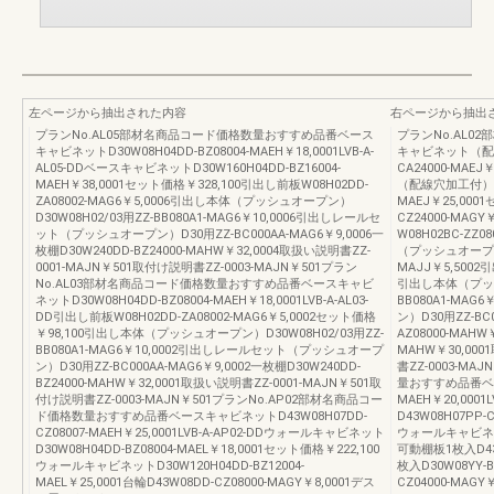
左ページから抽出された内容
右ページから抽出
プランNo.AL05部材名商品コード価格数量おすすめ品番ベース
プランNo.AL
キャビネットD30W08H04DD-BZ08004-MAEH￥18,0001LVB-A-
キャビネット（配線
AL05-DDベースキャビネットD30W160H04DD-BZ16004-
CA24000-MAEJ
MAEH￥38,0001セット価格￥328,100引出し前板W08H02DD-
（配線穴加工付）側板
ZA08002-MAG6￥5,0006引出し本体（プッシュオープン）
MAEJ￥25,000
D30W08H02/03用ZZ-BB080A1-MAG6￥10,0006引出しレールセ
CZ24000-MA
ット（プッシュオープン）D30用ZZ-BC000AA-MAG6￥9,0006一
W08H02BC-ZZ
枚棚D30W240DD-BZ24000-MAHW￥32,0004取扱い説明書ZZ-
（プッシュオープンあ
0001-MAJN￥501取付け説明書ZZ-0003-MAJN￥501プラン
MAJJ￥5,5002引
No.AL03部材名商品コード価格数量おすすめ品番ベースキャビ
引出し本体（プッシュ
ネットD30W08H04DD-BZ08004-MAEH￥18,0001LVB-A-AL03-
BB080A1-MA
DD引出し前板W08H02DD-ZA08002-MAG6￥5,0002セット価格
ン）D30用ZZ-BC0
￥98,100引出し本体（プッシュオープン）D30W08H02/03用ZZ-
AZ08000-MAHW￥
BB080A1-MAG6￥10,0002引出しレールセット（プッシュオープ
MAHW￥30,000
ン）D30用ZZ-BC000AA-MAG6￥9,0002一枚棚D30W240DD-
書ZZ-0003-M
BZ24000-MAHW￥32,0001取扱い説明書ZZ-0001-MAJN￥501取
量おすすめ品番ベース
付け説明書ZZ-0003-MAJN￥501プランNo.AP02部材名商品コー
MAEH￥20,000
ド価格数量おすすめ品番ベースキャビネットD43W08H07DD-
D43W08H07PP-
CZ08007-MAEH￥25,0001LVB-A-AP02-DDウォールキャビネット
ウォールキャビネットD
D30W08H04DD-BZ08004-MAEL￥18,0001セット価格￥222,100
可動棚板1枚入D43W
ウォールキャビネットD30W120H04DD-BZ12004-
枚入D30W08YY-B
MAEL￥25,0001台輪D43W08DD-CZ08000-MAGY￥8,0001デス
CZ04000-MAGY￥