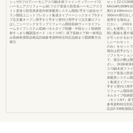
シッサDフロアハーモニアス12銘木床ファインティアハード12
セットZZ-CC000B
ハーモニアスリフォーム6D.フロア直張り防音床ハーモニアスラ
MAG6¥9,000¥9,0
イト直張り防音床床造作材床暖房システム階段/手すり組合せプ
奥行き430mm
ラン階段ユニットプレカット集成タイプベーシックタイプSタイ
300mm用引出
プ注文書オープン用手すり手すり壁付け用手すり注文書ロフト
使用する場合は、
はしごシーリングタラップリフォーム階段収納ヴィータスフレ
ださい。（H02
ームタイプシステム収納パネルタイプ枕棚・中段セット収納部
出しを使用してく
材すっきり棚調湿ボード（モイスNT）床下収納ドア枠一体埋込
部に配線を通す場
み収納有償部品商品詳細参考資料特注対応品納まり図調整方法
が引っかかるおそ
索引
しレールセット、
のみ）をセットで
場合は把手がなく
ソフトモーション
で、発注の際は開
さい。263床材
ス12銘木床ファ
フロア直張り防音
床暖房システム階
ト集成タイプベー
手すり壁付け用手
リフォーム階段収
ネルタイプ収納部
（モイスNT）床
参考資料特注対応
応品P.338有償部品