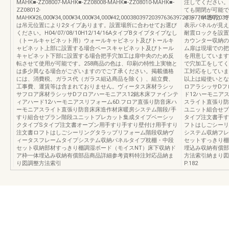
MAHK■-ZZ08007-MAHK■-ZZ08008-MAHK■-ZZ08010-MAHK■-
注してください。
ZZ08012-
ても開閉が可能で
MAHK¥26,000¥34,000¥34,000¥34,000¥42,0003803972039763639720397764397203
イト（半透明）で
は吊元位置により2タイプあります。設置場所に合わせてお選び
表示パネルが見え
ください。H04/07/08/10H12/14/16AタイプBタイプタイプなし
耐震ロックを設置
（トールキャビネット用）ウォールキャビネット及びトールキ
カウンター収納の
ャビネット上部に設置する場合ベースキャビネット及びトール
ム扉は現場での把
キャビネット下部に設置する場合把手穴加工は扉中央のため反
を用意しています
転させて使用が可能です。258商品の色は、印刷の特性上実物と
で穴加工をしてく
は多少異なる場合がございますのでご了承ください。掲載価格
工対応をしていま
には、消費税、ガラス代（ガラス組込商品を除く）、組立費、
以上は縦使いとな
工事費、運賃等は含まれておりません。ヴィータス床材ラシッ
ロアラシッサDフ
サフロア床材ラシッサDフロアハーモニアス12銘木床ファインテ
ド12ハーモニア
ィアハード12ハーモニアスリフォーム6D.フロア直張り防音床ハ
スライト直張り防
ーモニアスライト直張り防音床床造作材床暖房システム階段/手
ユニット組合せプ
すり組合せプラン階段ユニットプレカット集成タイプベーシッ
タイプ注文書手す
クタイプSタイプ注文書オープン用手すり手すり壁付け用手すり
フトはしごシーリ
注文書ロフトはしごシーリングタラップリフォーム階段収納ヴ
システム収納フレ
ィータスフレームタイプシステム収納パネルタイプ枕棚・中段
セットすっきり棚
セット収納部材すっきり棚調湿ボード（モイスNT）床下収納ド
埋込み収納有償部
ア枠一体埋込み収納有償部品商品詳細参考資料特注対応品納ま
方法索引納まり図P.
り図調整方法索引
P.182