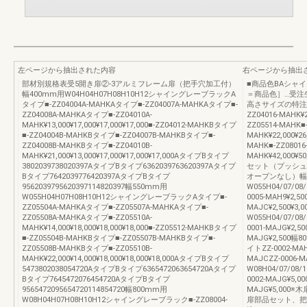
左ページから抽出された内容
右ページから抽出
部材別規格表受5開き扉②-3アルミフレーム扉（把手穴加工付）
■商品色BAシャ
幅400mm用W04H04H07H08H10H12シャイングレーブラックA
＝商品色］…受注
タイプ■-ZZ04004A-MAHKAタイプ■-ZZ04007A-MAHKAタイプ■-
高さサイズの特注対応
ZZ04008A-MAHKAタイプ■-ZZ04010A-
ZZ04016-MAHK¥2
MAHK¥13,000¥17,000¥17,000¥17,000■-ZZ04012-MAHKBタイプ
ZZ05514-MAHK■-
■-ZZ04004B-MAHKBタイプ■-ZZ04007B-MAHKBタイプ■-
MAHK¥22,000¥26
ZZ04008B-MAHKBタイプ■-ZZ04010B-
MAHK■-ZZ08016
MAHK¥21,000¥13,000¥17,000¥17,000¥17,000AタイプBタイプ
MAHK¥42,000¥5
3802039738020397AタイプBタイプ6362039763620397Aタイプ
セット（プッシュ
Bタイプ7642039776420397AタイプBタイプ
オープンなし）幅4
9562039795620397114820397幅550mm用
W055H04/07/08
W055H04H07H08H10H12シャイングレーブラックAタイプ■-
0005-MAH9¥2,50
ZZ05504A-MAHKAタイプ■-ZZ05507A-MAHKAタイプ■-
MAJC¥2,500¥
ZZ05508A-MAHKAタイプ■-ZZ05510A-
W055H04/07/08
MAHK¥14,000¥18,000¥18,000¥18,000■-ZZ05512-MAHKBタイプ
0001-MAJG¥2,
■-ZZ05504B-MAHKBタイプ■-ZZ05507B-MAHKBタイプ■-
MAJG¥2,500幅8
ZZ05508B-MAHKBタイプ■-ZZ05510B-
イトZZ-0002-MAH
MAHK¥22,000¥14,000¥18,000¥18,000¥18,000AタイプBタイプ
MAJCZZ-0006-M
5473802038054720AタイプBタイプ6365472063654720Aタイプ
W08H04/07/08/
Bタイプ7645472076454720AタイプBタイプ
0002-MAJG¥5,
9565472095654720114854720幅800mm用
MAJG¥5,00
W08H04H07H08H10H12シャイングレーブラック■-ZZ08004-
扉部品セット、把