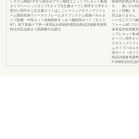
システム階段/手すり組合せプラン階段ユニットプレカット集成
部材内訳色記号を
タイプベーシックタイプSタイプ注文書オープン用手すり手すり
す。 例）□-CA
壁付け用手すり注文書ロフトはしごシーリングタラップリフォ
セット同梱）Ｂ：
ーム階段収納ヴィータスフレームタイプシステム収納パネルタ
目はありません。
イプ枕棚・中段セット収納部材すっきり棚調湿ボード（モイス
ハーモニアス12
NT）床下収納ドア枠一体埋込み収納有償部品商品詳細参考資料
フォーム6D.フ
特注対応品納まり図調整方法索引
床床造作材床暖房
ンプレカット集成
オープン用手すり
グタラップリフォ
ムタイプパネルタ
湿ボード（モイス
商品詳細参考資料
P.368特注対応品P