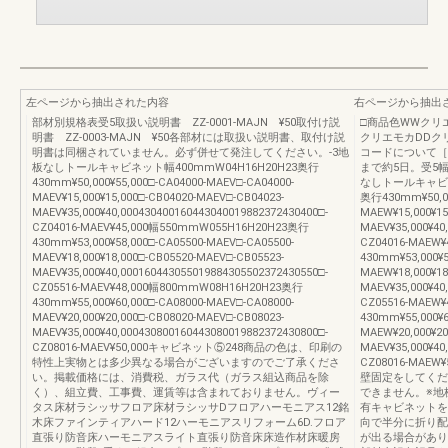
左ページから抽出された内容
右ページから抽出
部材別規格表受5取扱い説明書 ZZ-0001-MAJN ¥50取付け説
□商品色WWクリ
明書 ZZ-0003-MAJN ¥50各部材には取扱い説明書、取付け説
クリエモカDDク
明書は同梱されていません。必ず併せて発注してください。-3地
コードについて［
板なしトールキャビネット幅400mmW04H16H20H23奥行
まで約5日。受5
430mm¥50,000¥55,000□-CA04000-MAEV□-CA04000-
なしトールキャビネ
MAEV¥15,000¥15,000□-CB04020-MAEV□-CB04023-
奥行430mm¥50,00
MAEV¥35,000¥40,000430400160443040019882372430400□-
MAEW¥15,000¥15
CZ04016-MAEV¥45,000幅550mmW055H16H20H23奥行
MAEV¥35,000¥40
430mm¥53,000¥58,000□-CA05500-MAEV□-CA05500-
CZ04016-MAEW
MAEV¥18,000¥18,000□-CB05520-MAEV□-CB05523-
430mm¥53,000¥5
MAEV¥35,000¥40,000160443055019884305502372430550□-
MAEW¥18,000¥18
CZ05516-MAEV¥48,000幅800mmW08H16H20H23奥行
MAEV¥35,000¥40
430mm¥55,000¥60,000□-CA08000-MAEV□-CA08000-
CZ05516-MAEW
MAEV¥20,000¥20,000□-CB08020-MAEV□-CB08023-
430mm¥55,000¥6
MAEV¥35,000¥40,000430800160443080019882372430800□-
MAEW¥20,000¥20
CZ08016-MAEV¥50,000キャビネット⑤248商品の色は、印刷の
MAEV¥35,000¥40
特性上実物とは多少異なる場合がございますのでご了承くださ
CZ08016-MA
い。掲載価格には、消費税、ガラス代（ガラス組込商品を除
壁固定をしてくだ
く）、組立費、工事費、運賃等は含まれておりません。ヴィー
できません。※地
タス床材ラシッサフロア床材ラシッサDフロアハーモニアス12銘
有キャビネットを配
木床ファインティアハード12ハーモニアスリフォーム6D.フロア
向で半分に折り配
直張り防音床ハーモニアスライト直張り防音床床造作材床暖房
が出る場合があり