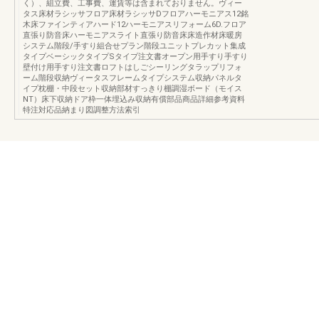
く）、組立費、工事費、運賃等は含まれておりません。ヴィー
タス床材ラシッサフロア床材ラシッサDフロアハーモニアス12銘
木床ファインティアハード12ハーモニアスリフォーム6D.フロア
直張り防音床ハーモニアスライト直張り防音床床造作材床暖房
システム階段/手すり組合せプラン階段ユニットプレカット集成
タイプベーシックタイプSタイプ注文書オープン用手すり手すり
壁付け用手すり注文書ロフトはしごシーリングタラップリフォ
ーム階段収納ヴィータスフレームタイプシステム収納パネルタ
イプ枕棚・中段セット収納部材すっきり棚調湿ボード（モイス
NT）床下収納ドア枠一体埋込み収納有償部品商品詳細参考資料
特注対応品納まり図調整方法索引