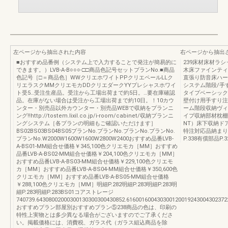
左ページから抽出された内容
右ページから抽出
■おすすめ品番例（システム上で入力することで発注が簡易的に
239床材床材ラ
できます。）LVB-A-B○○○-□□商品色記号セットプランNo.■商品
木床ファインティ
色記号［□＝商品色］WWクリエホワイトPPクリエペールLLク
直張り防音床ハー
リエラスクMMクリエモカDDクリエダークYYプレシャスホワイ
システム階段/手
ト受5…受注生産品。受注から工場出荷まで約5日。…要在庫確認
タイプベーシック
品。在庫がない場合は受注から工場出荷まで約10日。！10カウ
壁付け用手すり注
ンター・別売品以外カウンター・別売品WEBで収納をプランニ
ーム階段収納ヴィ
ング!!http://tostem.lixil.co.jp/i-room/cabinet/収納プランニ
イプ収納部材枕棚
ングシステム［各プランの明細もご確認いただけます］
NT）床下収納ド
BS02BS03BS04BS05プランNo.プランNo.プランNo.プランNo.
特注対応品納まり
プランNo.W2000W1600W1600W2800W2400おすすめ品番LVB-
P.338有償部品P.
A-BS01-MM組合せ価格￥345,100色クリエモカ［MM］おすすめ
品番LVB-A-BS02-MM組合せ価格￥204,100色クリエモカ［MM］
おすすめ品番LVB-A-BS03-MM組合せ価格￥229,100色クリエモ
カ［MM］おすすめ品番LVB-A-BS04-MM組合せ価格￥350,600色
クリエモカ［MM］おすすめ品番LVB-A-BS05-MM組合せ価格
￥288,100色クリエモカ［MM］明細P.282明細P.283明細P.283明
細P.283明細P.283BS01コアストレージ
740739.64308002000300130300300430852.616001600430300120019243004302372
おすすめプラン部屋別おすすめプラン⑤238商品の色は、印刷の
特性上実物とは多少異なる場合がございますのでご了承くださ
い。掲載価格には、消費税、ガラス代（ガラス組込商品を除