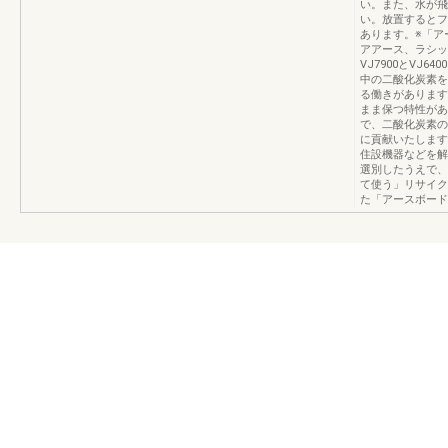
い。また、水が飛
い。放置するとフ
あります。※「ア
アアース、ラシッ
VJ7900とVJ
中の二酸化炭素を
る働きがあります
まま保つ特性があ
で、二酸化炭素の
に貢献いたします
住設機器などを解
選別したうえで、
て使う」リサイク
た「アースボード