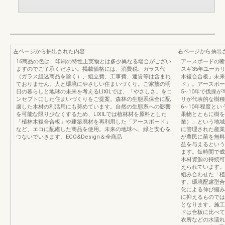
左ページから抽出された内容
右ページから抽出
16商品の色は、印刷の特性上実物とは多少異なる場合がござい
アースボードの断
ますのでご了承ください。掲載価格には、消費税、ガラス代
スギ35年ユーカ
（ガラス組込商品を除く）、組立費、工事費、運賃等は含まれ
木複合合板」未来
ておりません。人と環境にやさしい住まいづくり。ご家族の明
ド」。アースボード
日の暮らしと地球の未来を考えるLIXILでは、「やさしさ」をコ
5∼10年で伐採
ンセプトにした住まいづくりをご提案。森林の生態系保全に配
リが代表的な樹種
慮した木材の利活用にも努めています。自然の生態系への影響
6∼10年程度と
を可能な限り少なくするため、LIXILでは植林材を原料とした
果物とともに樹を
「植林木複合合板」や建築廃材を再利用した「アースボード」
業）」という地域
など、エコに配慮した商品を使用。未来の地球へ、緑と安心を
に管理された産業
つないでいきます。ECO&Design＆全商品
が農民に苗を無料
益を与えるという
ます。短時間で成
木材資源の持続可
えられています。
組み合わせた「植
す。環境配慮型合
化による伸び縮み
に抑えるものでは
となります。施工
ドは合板に比べて
衣所などの水濡れ