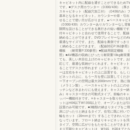
キャビネット内に配線を通すことができるためT
です。■デスク用カウンター（D300/430）（厚さ3
スキャビネット（配線穴加工付）（D430のみ）
基本となるキャビネット。カウンターや扉・引出
せることで使い方が広がります。●ベースキャビ
（D300/430）カウンターありカウンターなし
隙間を設けることができる奥行きの短い棚板です
付キャビネットと合わせて使用することで、配線
納めることができます。DVDプレイヤーなどのA
最適なサイズです。また、配線を裏側ですっきり
く納めることができます。（配線対応P.362参照
棚板 （耐荷重P.330参照）■配線用固定棚板 （耐
照）■AV機器の収納にぴったり耐荷重10kg耐荷重
ても、美しい木目仕上げのキャビネットです。お
応じて、最適な収納がつくれます。キャビネット
ることでデスクが作れます（メラミン製）。デス
ーは左右をキャビネットの上に設置する、もしく
ビネットの上に、もう一方を壁に設置してくださ
ー下オープンの空間は最大2000mmです。熱に
（メラミン製）。ベースキャビネットの上にのせ
ッチンなど水まわりにも使えます。キャスター納ま
み）キャスター付きの可動式タイプ。前輪のキャ
ッパー機能付きです。※キャスターを取り付ける
ットはH04以下W1350以上で、オープンまたは引
設置のみ可能です。■3種類の納まりタイプをご
床にぴったりと納まるタイプ。住宅に既に付いて
輪をカット（20mmまで）することできれいに
なっています。フロート納まりキャビネットを浮
タイプ。空間に広がりをもたせることができます
まり可能なキャビネットは W165、H20までと