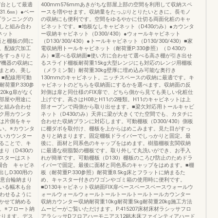
V台として最適
400mm576mmあきがちな部屋上部の空間を利用して収納スペ
1.6㎜）●ベー
ースを増やせます。収納量をたっぷりとりたいときに。長モノ
プランニングの
の収納にも便利です。空間をゆるやかに仕切る両面化粧のキャ
しと組み合わ
ビネットです。■地板なしキャビネット（D430のみ）●カウンタ
ネット
ー収納キャビネット（D300/430）●ウォールキャビネット
背板と棚板の間に
（D130/300/430）●トールキャビネット（D130/300/430）■家
。配線穴加工
電収納用トールキャビネット（耐荷重P.330参照）（Ｄ430の
をすっきりと
み）■選べる収納面■使い方に合わせて選べる高さ棚が引き出せ
V機器の収納に
るスライド棚板耐荷重15kg大型レンジにも対応のレンジ用棚板
まとめ、美し
（メラミン製）耐荷重30kg壁厚に埋め込み可能な奥行き
）■配線用可動
130mmのキャビネット。ニッチスペースの収納に最適です。キ
荷重P.330参
ャビネットのどちらを収納面にするかを選べます。収納面の反
20kg扉がなく
対側は扉と同仕様のFIX扉で、どちら側から見ても美しい化粧仕
部屋や用途に
上げです。高さはH08とH11の2種類。H11のキャビネットは上
と組み合わせ
部オープンで両側から取り出せます。■梁欠対応用トールキャビ
ク用カウンタ
ネット（D430のみ）天井に梁が大きくでた空間でも、カタチに
は片側をキャ
合わせた収納プランに対応します。可動棚板（D300/430）側板
い。※カウンタ
に棚ダボを取付け、棚板を上からはめこみます。見た目がすっ
強いカウンター
きりと納まります。固定棚板ドライバーでしっかりと固定。最
ることで、キ
後に、面材と同系色のキャップをはめます。樹脂棚板玄関収納
り（D430の
に最適な樹脂製の棚板です。取り外して丸洗いができ、お手入
スターはスト
れが簡単です。可動棚板（D130）棚板のころび防止のためドラ
場合 キャビネ
イバーで固定。最後に面材と同色系のキャップをはめます。■棚
出しD300用の
板（耐荷重P.330参照）耐荷重8.5kg床とフラットに納まるた
用意台輪納まり
め、キャスター付きのワゴンやゴミ箱の使用時に便利です。
いる幅木も台
■D130キャビネット収納面FIX扉ベースベースベースウォールウ
かわせるように
ォールウォールウォールトールトールトールトールカウンター
かせて納める
収納カウンター収納耐荷重10kg耐荷重5kg耐荷重20kg施工方法
。※フロート納
ムービーがご覧いただけます。P.415207床材床材ラシッサフロ
なります。デス
アラシッサDフロアハーモニアス12銘木床ファインティアハード