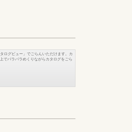
タログビュー」でごらんいただけます。カ
b上でパラパラめくりながらカタログをごら