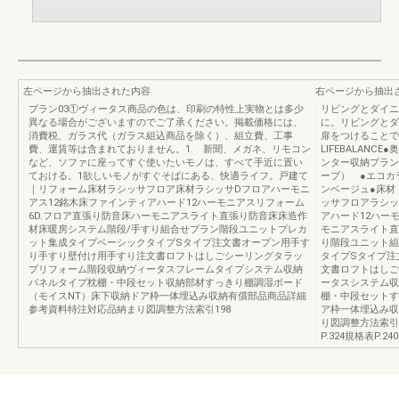
左ページから抽出された内容
右ページから抽出
プラン03①ヴィータス商品の色は、印刷の特性上実物とは多少
リビングとダイニ
異なる場合がございますのでご了承ください。掲載価格には、
に。リビングとダ
消費税、ガラス代（ガラス組込商品を除く）、組立費、工事
扉をつけることで
費、運賃等は含まれておりません。1. 新聞、メガネ、リモコン
LIFEBALAN
など、ソファに座ってすぐ使いたいモノは、すべて手近に置い
ンター収納プラン／
ておける。1欲しいモノがすぐそばにある、快適ライフ。戸建て
ープ） ●エコカ
｜リフォーム床材ラシッサフロア床材ラシッサDフロアハーモニ
ンベージュ●床材
アス12銘木床ファインティアハード12ハーモニアスリフォーム
ッサフロアラシッ
6D.フロア直張り防音床ハーモニアスライト直張り防音床床造作
アハード12ハー
材床暖房システム階段/手すり組合せプラン階段ユニットプレカ
モニアスライト直
ット集成タイプベーシックタイプSタイプ注文書オープン用手す
り階段ユニット組
り手すり壁付け用手すり注文書ロフトはしごシーリングタラッ
タイプSタイプ注
プリフォーム階段収納ヴィータスフレームタイプシステム収納
文書ロフトはしご
パネルタイプ枕棚・中段セット収納部材すっきり棚調湿ボード
ータスシステム収
（モイスNT）床下収納ドア枠一体埋込み収納有償部品商品詳細
棚・中段セットす
参考資料特注対応品納まり図調整方法索引198
ア枠一体埋込み収
り図調整方法索引1
P.324規格表P.240