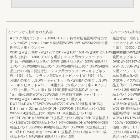
左ページから抽出された内容
右ページから抽出
■デスク用カウンター（D300／D430）特寸対応範囲幅呼称カウ
発注寸法：引出し
ンター幅W（mm）1mm単位納期W08W12W16W20W24特寸範
ャビネットW−4
囲デスク用カウンター
引出し（D300／
W201≦W≦801801<W≦12011201<W≦16011601<W≦20012001<W≦24012401<W≦3
幅呼称幅DW（mm
価格（奥行：D300／D430を選択）デスク用カウンター（t＝
範囲キャビネットWW
31.6）−W08規格品上代×1.3倍W12規格品上代×1.3倍W16規格品
DWDW=397397<
上代×1.3倍W20規格品上代×1.3倍W24規格品上代×1.3倍W24規格
WW=358358<
品上代×1.3倍♢発注寸法：デスク用カウンターW＝キャビネット
ン用／ソフトモー
W＋1発注寸法：フラップ扉DW＝キャビネットW−3発注寸法：
本体前板本体♦高さ
片開きの場合：扉DW＝キャビネットW−3両開きの場合：扉DW
ズ規格サイズW055
＝（キャビネットW/2）−3■開き扉（木扉／アルミ扉）■フラッ
品上代×1.3倍W0
プ扉（木扉／アルミ扉）特寸対応範囲幅呼称幅DW（mm）
上代×1.3倍H03D
1mm単位納期W04W055W08高さ呼称特寸範囲キャビネット
品上代×1.3倍W0
W200≦W≦400400<W≦550550<W≦800開き扉
DH=284W04H0
DW197≦DW≦397397<DW≦547272<DW≦397価格扉DH高さ
W055H04規格品
DH（mm）32mm単位H04DH=380W04H04規格品上代×1.3倍
W08H04規格品上
W055H04規格品上代×1.3倍W08H04規格品上代×1.3倍
範囲幅呼称一枚棚
♦H07412≦DH≦636W04H07規格品上代×1.3倍W055H07規格品上
W08W11W12W1
代×1.3倍W08H07規格品上代×1.3倍H08668≦DH≦764W04H08規
400≦W<800800<
格品上代×1.3倍W055H08規格品上代×1.3倍W08H08規格品上代
価格（奥行：D13
×1.3倍H10796≦DH≦956W04H10規格品上代×1.3倍W055H10規
上代×1.3倍W11
格品上代×1.3倍W08H10規格品上代×1.3倍
格品上代×1.3倍W