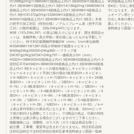
H12988≦DH≦1148W04H12規格品上代×1.3倍W055H12規格品上
W20規格品上代×1
代×1.3倍W08H12規格品上代×1.3倍H141180≦DH≦1340W04H14
倍♦注）引出し前
規格品上代×1.3倍W055H14規格品上代×1.3倍W08H14規格品上
寸になります。合
代×1.3倍H161372≦DH≦1532W04H16規格品上代×1.3倍
ュオープン用とソ
W055H16規格品上代×1.3倍W08H16規格品上代×1.3倍注）木扉
引出し本体の奥行
の把手穴加工対応（特別仕様）／アルミフレーム扉（把手穴加
選んでください。
工付）の製作範囲は、250≦DW≦547になります。
資料納まり図面一
W08（197≦DW≦397）の扉は2枚入りになります。開き扉部品セ
ットは、各幅呼称／高さ呼称／扉仕様にあったものを手配して
ください。特寸対応範囲幅呼称幅DW（mm）1mm単位納期
W55W08W11W12W135高さ呼称特寸範囲キャビネット
W400≦DW≦550550<DW≦800−−−フラップ扉
DW397≦DW≦547547<DW≦797−−−価格高さDH（mm）
H02DH=188W055H02規格品上代×1.3倍W08H02規格品上代×1.3
倍対応不可♦H04DH=380W05H04規格品上代×1.3倍W08H04規格
品上代×1.3倍キャビネットの場合地板なしキャビネットの場合
ウォールキャビネット手掛け扉の場合1枚扉扉DH＝キャビネッ
トH−8扉DH＝キャビネットH−72扉DH＝キャビネットH＋242枚
扉扉DH＝（キャビネットH−12）／2扉DH＝（キャビネット
H−76）／2−3枚扉扉DH＝（キャビネットH−16）／3扉DH＝（キ
ャビネットH−80）／3−4枚扉扉DH＝（キャビネットH−20）／4
扉DH＝（キャビネットH−84）／4−5枚扉扉DH＝（キャビネッ
トH−24）／5扉DH＝（キャビネットH−88）／5−6枚扉扉DH＝
（キャビネットH−28）／6扉DH＝（キャビネットH−92）／6−※
上表は扉均等割りの算出式になります。算出後、32mmピッチ
で扉の割付けを調整してください。112商品の色は、印刷の特性
上実物とは多少異なる場合がございますのでご了承ください。
掲載価格には、消費税、ガラス代（ガラス組込商品を除く）、
組立費、工事費、運賃等は含まれておりません。特注対応品特
注対応品特注寸法対応特別仕様対応参考資料納まり図面一覧納