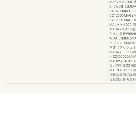
MAEV￥20,0
D43W08H23MM-
D43W08MM-CZ0
CZ12000-MAG
CZ12000-MAG
MAJM￥4,0001
MAG6￥3,0002引
引出し前板W08H02
W08H03MM-ZA
ープン）D43W04H0
本体（プッシュオープン
MAG6￥11,0
用ZZ-CC000AA-
MAHW￥20,000
扱い説明書ZZ-000
MAJN￥5011
別規格表商品詳細
仕様対応参考資料