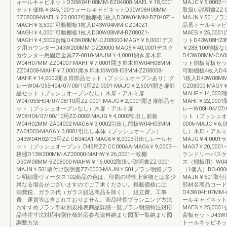
ォールキャビネットD30W04H08MM-BZ04008-MAEL￥18,0001
MAJC￥5,0002一
セット価格￥345,100ウォールキャビネットD30W08H08MM-
取扱い説明書ZZ-00
BZ08008-MAEL￥23,0002可動棚板1枚入D30W04MM-BZ040Z1-
MAJN￥501プ
MAGH￥3,5001可動棚板1枚入D43W04MM-CZ040Z1-
品番トールキャビネ
MAGH￥4,0001可動棚板1枚入D30W08MM-BZ080Z1-
MAES￥25,00
MAGH￥4,5002台輪D43W08MM-CZ08000-MAGY￥8,0001デス
ットD43W08H23
ク用カウンターD43W200MM-CZ20000-MAG5￥40,0001デスク
￥288,100地
カウンター用固定金具ZZ-0010-MAJM￥4,0001開き扉木扉
D43W08MM-CA
W04H07MM-ZZ04007-MAHF￥7,0001開き扉木扉W04H08MM-
ット側板背板セットD4
ZZ04008-MAHF￥7,0001開き扉木扉W08H08MM-ZZ08008-
可動棚板4枚入D43W
MAHF￥14,0002開き扉部品セット（プッシュオープンあり）グ
1枚入D43W08MM-
レーW04/055H04/07/08/10用ZZ-0001-MAJC￥2,5001開き扉部
CZ08000-MAGY
品セット（プッシュオープンなし）木扉・アルミ扉
MAHF￥14,0002
W04/055H04/07/08/10用ZZ-0001-MAJG￥2,0001開き扉部品セ
MAHF￥22,0
ット（プッシュオープンなし）木扉・アルミ扉
レーW08H04/07/
W08H04/07/08/10用ZZ-0002-MAJG￥4,0002引出し前板
ット（プッシュオー
W04H02MM-ZA04002-MAG6￥3,0002引出し前板W04H03MM-
0006-MAJC
ZA04003-MAG6￥3,0001引出し本体（プッシュオープン）
し）木扉・アルミ扉W0
D43W04H02/03用ZZ-CB040A1-MAG6￥8,0003引出しレールセ
MAJG￥4,0001
ット（プッシュオープン）D43用ZZ-CC000AA-MAG6￥9,0003一
MAG7￥20,0001
枚棚D13W200MM-AZ20000-MAHW￥26,0001一枚棚
ランドリーバスケットW
D30W08MM-BZ08000-MAHW￥16,0002取扱い説明書ZZ-0001-
ス（棚板用）W04用
MAJN￥501取付け説明書ZZ-0003-MAJN￥501プラン明細プラ
（1個入）BC-000
ン明細⑧ヴィータス102商品の色は、印刷の特性上実物とは多少
MAJN￥501取付け
異なる場合がございますのでご了承ください。掲載価格には、
部材名商品コード
消費税、ガラス代（ガラス組込商品を除く）、組立費、工事
D43W04H07MM-C
費、運賃等は含まれておりません。商品特長プランニング方法
ールキャビネット天地
おすすめプラン部材別規格表商品詳細一覧プラン明細特注対応
MAES￥25,00
品特注寸法対応特別仕様対応参考資料納まり図面一覧納まり図
背板セットD43W08
調整方法
トールキャビネット天