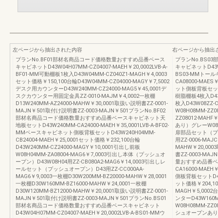
左ページから抽出された内容
右ページから抽出
プランNo.BF01部材名商品コード価格数量おすすめ品番ベース
プランNo.BS
キャビネットD43W04H07MM-CZ04007-MAEH￥20,0002LVB-A-
キャビネットD43W08
BF01-MM可動棚板1枚入D43W04MM-CZ040Z1-MAGH￥4,0003
BS03-MMトー
セット価格￥150,100台輪D43W04MM-CZ04000-MAGY￥7,5002
CA08000-MAE
デスク用カウンターD43W240MM-CZ24000-MAG5￥45,0001デ
ット側板背板セットD4
スクカウンター用固定金具ZZ-0010-MAJM￥4,0002一枚棚
樹脂棚板4枚入D43W
D13W240MM-AZ24000-MAHW￥30,0001取扱い説明書ZZ-0001-
枚入D43W08ZZ-
MAJN￥501取付け説明書ZZ-0003-MAJN￥501プランNo.BF02
W08H08MM-ZZ0
部材名商品コード価格数量おすすめ品番ベースキャビネット天
ZZ08012-MA
地板セットD43W240MM-CA24000-MAEH￥35,0001LVB-A-BF02-
あり）グレーW08H04
MMベースキャビネット側板背板セットD43W240H04MM-
扉部品セット（プッ
CB24004-MAEH￥25,0001セット価格￥232,100台輪
用ZZ-0006-MAJ
D43W240MM-CZ24000-MAGY￥10,0001引出し前板
MAHW￥20,000
W08H04MM-ZA08004-MAG6￥7,0003引出し本体（プッシュオ
書ZZ-0003-M
ープン）D43W08H04用ZZ-CB080A2-MAG6￥14,0003引出しレ
量おすすめ品番ベ
ールセット（プッシュオープン）D43用ZZ-CC000AA-
CA16000-MAE
MAG6￥9,0003一枚棚D30W200MM-BZ20000-MAHW￥28,0001
側板背板セットD43W
一枚棚D30W160MM-BZ16000-MAHW￥24,0001一枚棚
ット価格￥204,10
D30W120MM-BZ12000-MAHW￥20,0001取扱い説明書ZZ-0001-
MAGH￥5,0002台
MAJN￥501取付け説明書ZZ-0003-MAJN￥501プランNo.BS01
ンターD43W160M
部材名商品コード価格数量おすすめ品番ベースキャビネット
W08H08MM-ZZ
D43W04H07MM-CZ04007-MAEH￥20,0002LVB-A-BS01-MMウ
シュオープンあり）グレ