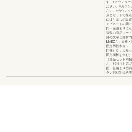
す。※カウンター
ださい。※カウン
さい。※カウンタ
扉とセットで発注
には引出しの設置
ャビネットの間に
同一面納まりにな
複数の商品コード
目の文字と部材内容
MAEZＡ：天板
固定用桟木セット
同梱）Ｄ：天板セ
固定棚板を含む）
（部品セット同梱
ん。69特注対応
面一覧納まり図調
ラン部材別規格表