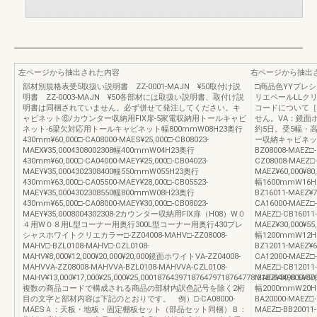
左ページから抽出された内容
右ページから抽出
部材別規格表受5取扱い説明書 ZZ-0001-MAJN ¥50取付け説
□商品色YYプレ
明書 ZZ-0003-MAJN ¥50各部材には取扱い説明書、取付け説
リエペールLLク
明書は同梱されていません。必ず併せて発注してください。キ
コードについて［
ャビネット⑥/カウンター収納用FIX扉-5家電収納用トールキャビ
せん。VA：鏡面
ネット-6梁欠対応用トールキャビネット幅800mmW08H23奥行
約5日。受5幅・
430mm¥60,000□-CA08000-MAES¥25,000□-CB08023-
ー収納キャビネット幅
MAEX¥35,0004308002308幅400mmW04H23奥行
BZ08008-MAEZ□-
430mm¥60,000□-CA04000-MAEY¥25,000□-CB04023-
CZ08008-MAEZ□-
MAEY¥35,0004302308400幅550mmW055H23奥行
MAEZ¥60,000¥80,
430mm¥63,000□-CA05500-MAEY¥28,000□-CB05523-
幅1600mmW16H0
MAEY¥35,0004302308550幅800mmW08H23奥行
BZ16011-MAEZ¥7
430mm¥65,000□-CA08000-MAEY¥30,000□-CB08023-
CA16000-MAEZ□-
MAEY¥35,0008004302308-2カウンター収納用FIX扉（H08）W０
MAEZ□-CB16011-
４用W０８用L型コーナー用奥行300L型コーナー用奥行430プレ
MAEZ¥30,000¥55,
シャスホワイトクリエカラー□-ZZ04008-MAHV□-ZZ08008-
幅1200mmW12H0
MAHV□-BZL0108-MAHV□-CZL0108-
BZ12011-MAEZ¥6
MAHV¥8,000¥12,000¥20,000¥20,000鏡面ホワイトVA-ZZ04008-
CA12000-MAEZ□-
MAHVVA-ZZ08008-MAHVVA-BZL0108-MAHVVA-CZL0108-
MAEZ□-CB12011-
MAHV¥13,000¥17,000¥25,000¥25,000187643971876479718764778.518764498.5187
MAEZ¥30,000¥50,
複数の商品コードで構成される商品の部材内訳色記号を除く2桁
幅2000mmW20H0
目の文字と部材内容は下記のとおりです。 例）□-CA08000-
BA20000-MAEZ□-
MAESＡ：天板・地板・固定棚板セット（部品セット同梱）Ｂ：
MAEZ□-BB20011-