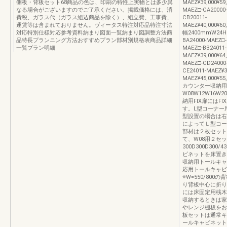
側板・背板セット68商品の色は、印刷の特性上実物とは多少異
MAEZ¥39,000¥59
なる場合がございますのでご了承ください。掲載価格には、消
MAEZ□-CA20000-
費税、ガラス代（ガラス組込商品を除く）、組立費、工事費、
CB20011-
運賃等は含まれておりません。ヴィータス特注対応品特注寸法
MAEZ¥40,000¥60,
対応特別仕様対応参考資料納まり図面一覧納まり図調整方法商
幅2400mmW24H0
品特長プランニング方法おすすめプラン部材別規格表商品詳細
BA24000-MAEZ□-
一覧プラン明細
MAEZ□-BB24011-
MAEZ¥39,000¥64
MAEZ□-CD24000-
CE24011-MAEZ¥3
MAEZ¥45,000¥55,
カウンター収納用
W08W12W16W2
納用FIX扉には
す。L型コーナー
型設置の場合は右
によってＬ型コー
部材は２枚セット
て、W08用２セ
300D300D300
ビネットを床置き
収納用トールキャ
応用トールキャビ
※W=550/80
り背板中心に折り
には床固定用桟木
収納するときは家
やレンジ棚板をお
板セットは通常キ
ールキャビネット