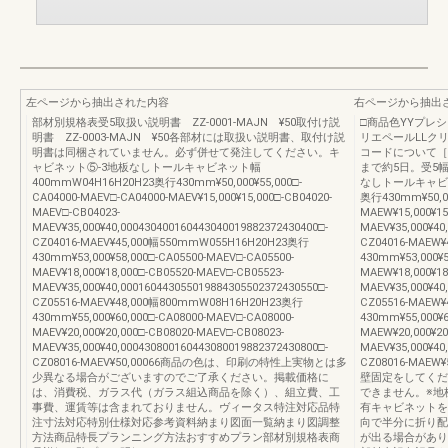
左ページから抽出された内容
右ページから抽出
部材別規格表受5取扱い説明書 ZZ-0001-MAJN ¥50取付け説
□商品色YYプレ
明書 ZZ-0003-MAJN ¥50各部材には取扱い説明書、取付け説
リエペールLLク
明書は同梱されていません。必ず併せて発注してください。キ
コードについて［
ャビネット⑤-3地板なしトールキャビネット幅
まで約5日。受5
400mmW04H16H20H23奥行430mm¥50,000¥55,000□-
なしトールキャビネ
CA04000-MAEV□-CA04000-MAEV¥15,000¥15,000□-CB04020-
奥行430mm¥50,00
MAEV□-CB04023-
MAEW¥15,000¥15
MAEV¥35,000¥40,000430400160443040019882372430400□-
MAEV¥35,000¥40
CZ04016-MAEV¥45,000幅550mmW055H16H20H23奥行
CZ04016-MAEW
430mm¥53,000¥58,000□-CA05500-MAEV□-CA05500-
430mm¥53,000¥5
MAEV¥18,000¥18,000□-CB05520-MAEV□-CB05523-
MAEW¥18,000¥18
MAEV¥35,000¥40,000160443055019884305502372430550□-
MAEV¥35,000¥40
CZ05516-MAEV¥48,000幅800mmW08H16H20H23奥行
CZ05516-MAEW
430mm¥55,000¥60,000□-CA08000-MAEV□-CA08000-
430mm¥55,000¥6
MAEV¥20,000¥20,000□-CB08020-MAEV□-CB08023-
MAEW¥20,000¥20
MAEV¥35,000¥40,000430800160443080019882372430800□-
MAEV¥35,000¥40
CZ08016-MAEV¥50,00066商品の色は、印刷の特性上実物とは多
CZ08016-MA
少異なる場合がございますのでご了承ください。掲載価格に
壁固定をしてくだ
は、消費税、ガラス代（ガラス組込商品を除く）、組立費、工
できません。※地
事費、運賃等は含まれておりません。ヴィータス特注対応品特
有キャビネットを配
注寸法対応特別仕様対応参考資料納まり図面一覧納まり図調整
向で半分に折り配
方法商品特長プランニング方法おすすめプラン部材別規格表商
が出る場合があり