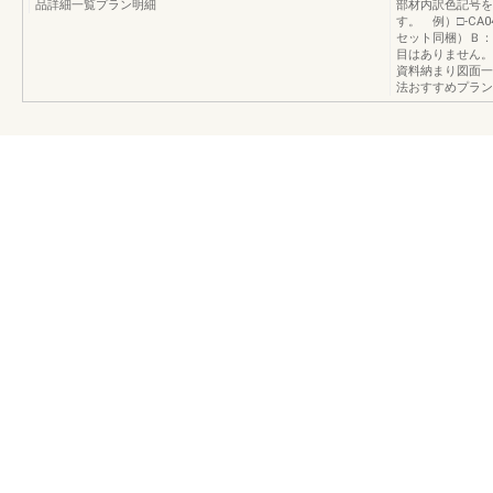
品詳細一覧プラン明細
部材内訳色記号を
す。 例）□-CA
セット同梱）Ｂ：
目はありません。
資料納まり図面一
法おすすめプラン