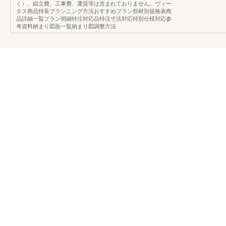
く）、組立費、工事費、運賃等は含まれておりません。ヴィー
タス商品特長プランニング方法おすすめプラン部材別規格表商
品詳細一覧プラン明細特注対応品特注寸法対応特別仕様対応参
考資料納まり図面一覧納まり図調整方法