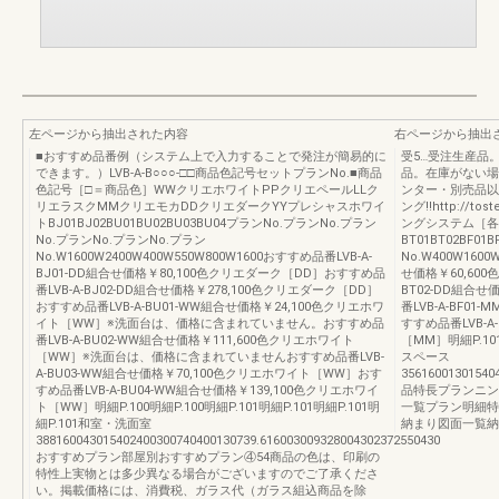
左ページから抽出された内容
右ページから抽出
■おすすめ品番例（システム上で入力することで発注が簡易的に
受5…受注生産品
できます。）LVB-A-B○○○-□□商品色記号セットプランNo.■商品
品。在庫がない場
色記号［□＝商品色］WWクリエホワイトPPクリエペールLLク
ンター・別売品以
リエラスクMMクリエモカDDクリエダークYYプレシャスホワイ
ング!!http://tos
トBJ01BJ02BU01BU02BU03BU04プランNo.プランNo.プラン
ングシステム［各
No.プランNo.プランNo.プラン
BT01BT02BF0
No.W1600W2400W400W550W800W1600おすすめ品番LVB-A-
No.W400W1600
BJ01-DD組合せ価格￥80,100色クリエダーク［DD］おすすめ品
せ価格￥60,600
番LVB-A-BJ02-DD組合せ価格￥278,100色クリエダーク［DD］
BT02-DD組合
おすすめ品番LVB-A-BU01-WW組合せ価格￥24,100色クリエホワ
番LVB-A-BF0
イト［WW］※洗面台は、価格に含まれていません。おすすめ品
すすめ品番LVB-A
番LVB-A-BU02-WW組合せ価格￥111,600色クリエホワイト
［MM］明細P.10
［WW］※洗面台は、価格に含まれていませんおすすめ品番LVB-
スペース
A-BU03-WW組合せ価格￥70,100色クリエホワイト［WW］おす
35616001301540
すめ品番LVB-A-BU04-WW組合せ価格￥139,100色クリエホワイ
品特長プランニン
ト［WW］明細P.100明細P.100明細P.101明細P.101明細P.101明
一覧プラン明細特
細P.101和室・洗面室
納まり図面一覧納
388160043015402400300740400130739.616003009328004302372550430
おすすめプラン部屋別おすすめプラン④54商品の色は、印刷の
特性上実物とは多少異なる場合がございますのでご了承くださ
い。掲載価格には、消費税、ガラス代（ガラス組込商品を除