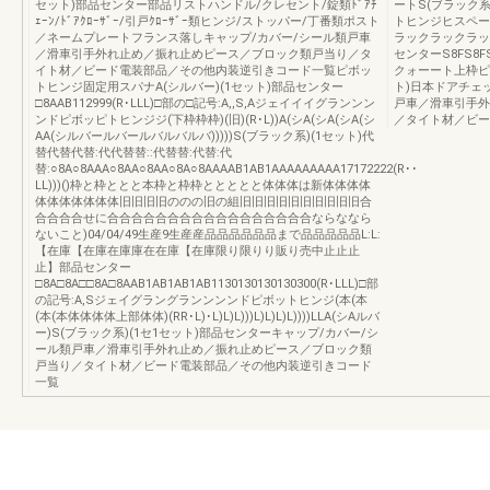
セット)部品センター部品リストハンドル/クレセント/錠類ﾄﾞｱﾁ
ートS(ブラック系
ｪｰﾝ/ﾄﾞｱｸﾛｰｻﾞｰ/引戸ｸﾛｰｻﾞｰ類ヒンジ/ストッパー/丁番類ポスト
トヒンジヒスペーサ
／ネームプレートフランス落しキャップ/カバー/シール類戸車
ラックラックラック系
／滑車引手外れ止め／振れ止めピース／ブロック類戸当り／タ
センターS8FS8FSS
イト材／ビード電装部品／その他内装逆引きコード一覧ピボッ
クォーート上枠ピ
トヒンジ固定用スパナA(シルバー)(1セット)部品センター
ト)日本ドアチェ
□8AAB112999(R･LLL)□部の□記号:A,,S,Aジェイイイグランンン
戸車／滑車引手外
ンドピボッピトヒンジジ(下枠枠枠)(旧)(R･L))A(シA(シA(シA(シ
／タイト材／ビー
AA(シルバールバールバルバルバ)))))S(ブラック系)(1セット)代
替代替代替:代代替替::代替替:代替:代
替:○8A○8AAA○8AA○8AA○8A○8AAAAB1AB1AAAAAAAAA17172222(R･･
LL)))()枠と枠ととと本枠と枠枠ととととと体体体は新体体体体
体体体体体体体旧旧旧旧ののの旧の組旧旧旧旧旧旧旧旧旧旧合
合合合合せに合合合合合合合合合合合合合合合合合ならななら
ないこと)04/04/49生産9生産産品品品品品品まで品品品品品L:L:
【在庫【在庫在庫庫在在庫【在庫限り限りり販り売中止止止
止】部品センター
□8A□8A□□8A□8AAB1AB1AB1AB1130130130130300(R･LLL)□部
の記号:A,Sジェイグラングランンンンドピボットヒンジ(本(本
(本(本体体体体上部体体)(RR･L)･L)L)L)))L)L)L)L))))LLA(シAルバ
ー)S(ブラック系)(1セ1セット)部品センターキャップ/カバー/シ
ール類戸車／滑車引手外れ止め／振れ止めピース／ブロック類
戸当り／タイト材／ビード電装部品／その他内装逆引きコード
一覧