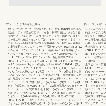
左ページから抽出された内容
右ページから抽出
発注先が部品センターと記載されている部品はOnsite等の部品
発注先が部品セン
発注システムで発注可能です。なお、掲載部品は、予告なく仕
発注システムで発
様の変更、価格の改訂、及び供給の終了をする場合があります
様の変更、価格の
ので発注時に確認ください。写真・イラスト（外観／寸法）商
ので発注時に確認
品名・販売期間備考発注記号商品名称色記号：部品色記号供給
品名・販売期間備
先上代価格ヒンジ/ストッパー/丁番類<ヒンジ>160□8AAB0816□
先上代価格161ヒ
部の記号:H,Sウィンテックピボット軸座カバー(下枠側)ねじ付
>□8AAB1173
H(ホワイト)S(ブラック系)(1セット)､コード□部の記号､ホワイ
ボットヒンジ(本体下
ト:H､ブラック:S日本ドアチェック製H色は販売終了工場
(1セット)部品セ
A8AAB0817ウィンテックエスポワールピボットヒンジ固定用ス
ラ70MSテラス
パナA(シルバー)(1セット)部品センター□8AAB1129(R･L)□部の
上下ピボット気密
記号:A,Sジェイグランドピボットヒンジ(下枠)(旧)(R･L)A(シルバ
S8BP1192ク
ー)S(ブラック系)(1セット)代替:○8AAB1172(R･L)(枠と本体は新
品センターS8FP
旧の組合せにならないこと)04/9生産品までL:【在庫限り販売中
日本ドアチェック
止】部品センター□8AAB1130(R･L)□部の記号:A,Sジェイグラン
ットヒンジS(1
ドピボットヒンジ(本体上部)(R･L)A(シルバー)S(ブラック系)(1
S8FPH102A
セット)部品センター□8AAB1131(R･L)□部の記号:A,Sジェイグラ
本ドアチェック製
ンドピボットヒンジ(本体下部)(旧)(R･L)A(シルバー)S(ブラック
類ﾄﾞｱﾁｪｰﾝ/ﾄﾞ
系)(1セット)代替:○8AAB1173(R･L)(枠と本体は新旧の組合せに
ポスト／ネームプ
ならないこと)04/9生産品までS色(L)以外は販売終了工場
類戸車／滑車引手
□8AAB1172(R･L)□部の記号:A,Sジェイイズムジェイグランドピ
り／タイト材／ビ
ボットヒンジ(下枠用)(新仕様)(R･L)A(シルバー)S(ブラック系)(1
アルプラ70エア