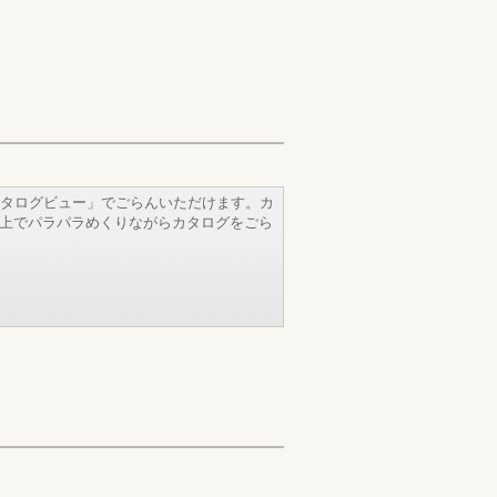
タログビュー」でごらんいただけます。カ
b上でパラパラめくりながらカタログをごら