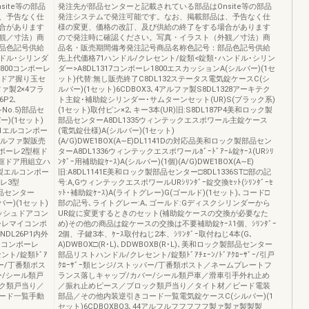
ite等の部品
発注先が部品センターと記載されている部品はOnsite等の部品
、予告なく仕
発注システムで発注可能です。なお、掲載部品は、予告なく仕
合があります
様の変更、価格の改訂、及び供給の終了をする場合があります
観／寸法）商
ので発注時に確認ください。写真・イラスト（外観／寸法）商
品色記号供給
品名・販売期間備考発注記号商品名称色記号：部品色記号供給
ドル･シリンダ
先上代価格71ハンドル/クレセント/錠類<錠類･ハンドル･シリン
1800コンポーレ
ダー>A8DL1317コンポーレ1800エスカッションA(シルバー)(1セ
火ドア握り玉セ
ット)代替:無し販売終了C8DL132ステータス電気錠ケースC(シ
ファ製2×4フラ
ルバー)(1セット)6CDBOX3､4アルファ製S8DL1328アーキテク
6P2､
ト主錠･補助錠シリンダー･サムターンセット(UR)S(ブラック系)
∼No.5)部品セ
(1セット)取付ピン×2､キー3本(UR)旧:S8DL187P4美和ロック製
)(1セット)
部品センターA8DL1335ウィンテックエスポワール主錠ケース
11エルコンポー
(電気錠仕様)A(シルバー)(1セット)
しアルファ製販売
(A/G)DWE1BOX(A∼E)DL1141Dの対応品美和ロック製部品セン
コンポーレ2型框ド
ターA8DL1336ウィンテックエスポワールｶﾞｰﾄﾞｱｰﾑ錠ｹｰｽ(URｼﾘ
3型框ドア用組立ハ
ﾝﾀﾞｰ用補助錠ｹｰｽ)A(シルバー)(1個)(A/G)DWE1BOX(A∼E)
ァ製エルコンポー
旧:A8DL1141E美和ロック製部品センター□8DL1336ST□部の記
ーレ3型
号:A,GウィンテックエスポワールURｼﾘﾝﾀﾞｰ錠交換ｾｯﾄ(ｼﾘﾝﾀﾞｰｾ
)部品センター
ｯﾄ･補助錠ｹｰｽ)A(ライトグレー)G(ゴールド)(1セット)､コード□
バー)(1セット)
部の記号､ライトグレー:A､ゴールド:Gディスクシリンダーから
ラッシュドアコン
UR錠に変更するときのセット(補助錠ケースの交換が必要なた
ーレマイコンポ
め)その他の商品は錠ケースの交換は不要補助錠ｹｰｽ1個、ｼﾘﾝﾀﾞｰ
NDL26P1内外
2個、子鍵3本、ｹｰｽ取付ねじ2本、ｼﾘﾝﾀﾞｰ取付ねじ4本(G､
イコンポーレ
A)DWBOX□(R･L)､DDWBOXB(R･L)､美和ロック製部品センター
ント/錠類ﾄﾞｱ
部品リストハンドル/クレセント/錠類ﾄﾞｱﾁｪｰﾝ/ﾄﾞｱｸﾛｰｻﾞｰ/引戸
ッパー/丁番類ポス
ｸﾛｰｻﾞｰ類ヒンジ/ストッパー/丁番類ポスト／ネームプレートフ
/シール類戸
ランス落しキャップ/カバー/シール類戸車／滑車引手外れ止め
ク類戸当り／
／振れ止めピース／ブロック類戸当り／タイト材／ビード電装
ード一覧手動
部品／その他内装逆引きコード一覧電気錠ケースC(シルバー)(1
セット)6CDBOXBO3､44アルフルフフフフフ製ァ製ァ製製製