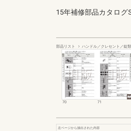
15年補修部品カタログSN
部品リスト
ハンドル／クレセント／錠
70
71
左ページから抽出された内容