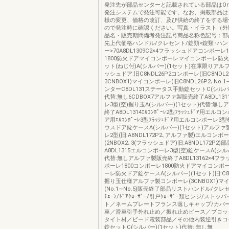
発注先が部品センターと記載されている部品はOns
発注システムで発注可能です。なお、掲載部品は
様の変更、価格の改訂、及び供給の終了をする場
ので発注時に確認ください。写真・イラスト（外
品名・販売期間備考発注記号商品名称色記号：部
先上代価格ハンドル/クレセント/錠類<錠類･ハン
ー>70A8DL1309C2×4フラッシュドアコンポーレ
1800防火ドアマイコンポーレマイコンポーレ防
ット(ねじ付)A(シルバー)(1セット)在庫限りアル
ッシュドア:旧C8NDL26P2コンポーレ(旧C8NDL2
3CNBOX1)マイコンポーレ(旧C8NDL26P2､No.1
ンターC8DL131ステータス手動錠セットC(シルバー
代替:無し6CDBOX7アルファ製販売終了A8DL13
レ3型(空)握り玉A(シルバー)(1セット)代替:無
終了A8DL1314ｴﾙｺﾝﾎﾟｰﾚ2型ﾌﾗｯｼｭﾄﾞｱ用エル
ア用ｴﾙｺﾝﾎﾟｰﾚ3型ﾌﾗｯｼｭﾄﾞｱ用エルコンポーレ
ウスドア錠ケースA(シルバー)(1セット)アルフ
レ2型(旧:A8NDL172P2､アルファ製)エルコンポ
(2NBOX2､3(フラッシュドア)旧:A8NDL172P2
A8DL1315エルコンポーレ3型(空)錠ケースA(シル
代替:無しアルファ製販売終了A8DL13162×4フ
ポーレ1800コンポーレ1800防火ドアマイコンポ
ーレ防火ドア錠ケースA(シルバー)(1セット)旧:C8
握り玉仕様アルファ製コンポーレ(3CNBOX1)マ
(No.1∼No.5)販売終了部品リストハンドル/クレセ
ﾁｪｰﾝ/ﾄﾞｱｸﾛｰｻﾞｰ/引戸ｸﾛｰｻﾞｰ類ヒンジ/スト
ト／ネームプレートフランス落しキャップ/カバー
車／滑車引手外れ止め／振れ止めピース／ブロッ
タイト材／ビード電装部品／その他内装逆引きコ
錠セットC(シルバー)(1セット)代替::無し無