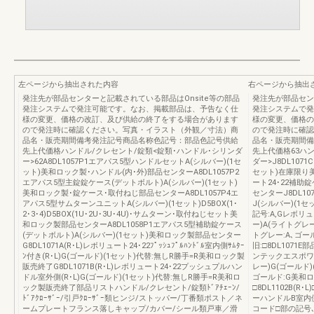
左ページから抽出された内容
右ページから抽出
発注先が部品センターと記載されている部品はOnsite等の部品
発注先が部品セン
発注システムで発注可能です。なお、掲載部品は、予告なく仕
発注システムで発
様の変更、価格の改訂、及び供給の終了をする場合があります
様の変更、価格の
ので発注時に確認ください。写真・イラスト（外観／寸法）商
ので発注時に確認
品名・販売期間備考発注記号商品名称色記号：部品色記号供給
品名・販売期間備
先上代価格ハンドル/クレセント/錠類<錠類･ハンドル･シリンダ
先上代価格63ハ
ー>62A8DL1057P1エアパス5型ハンドルセットA(シルバー)(1セ
ダー>J8DL107
ット)美和ロック製･ハンドル(内･外)部品センターA8DL1057P2
セット)在庫限り美
エアパス5型主錠錠ケース(デットボルト)A(シルバー)(1セット)
ート24･22補助
美和ロック製･錠ケース･取付ねじ部品センターA8DL1057P4エ
センターJ8DL1
アパス5型サムターンユニットA(シルバー)(1セット)D5BOX(1･
J(シルバー)(1セ
2･3･4)D5BOX(1U･2U･3U･4U)･サムターン･取付ねじセット美
記号:A,Gレボリ
和ロック製部品センターA8DL1058P1エアパス5型補助錠ケース
ー)A(ライトグレ
(デットボルト)A(シルバー)(1セット)美和ロック製部品センター
トグレー:A､ゴー
G8DL1071A(R･L)レボリュート24･22ﾌﾟｯｼｭﾌﾟﾙﾊﾝﾄﾞﾙ室内側ｻﾑﾀｰ
旧:□8DL1071E
ﾝ付き(R･L)G(ゴールド)(1セット)代替:無しR勝手=R美和ロック製
ンテックエスポワー
販売終了G8DL1071B(R･L)レボリュート24･22プッシュプルハン
レー)G(ゴールド
ドル室外側(R･L)G(ゴールド)(1セット)代替:無しR勝手=R美和ロ
ゴールド:G美和ロ
ック製販売終了部品リストハンドル/クレセント/錠類ﾄﾞｱﾁｪｰﾝ/
□8DL1102B(
ﾄﾞｱｸﾛｰｻﾞｰ/引戸ｸﾛｰｻﾞｰ類ヒンジ/ストッパー/丁番類ポスト／ネ
ーハンドルB室内側(
ームプレートフランス落しキャップ/カバー/シール類戸車／滑
コード□部の記号､