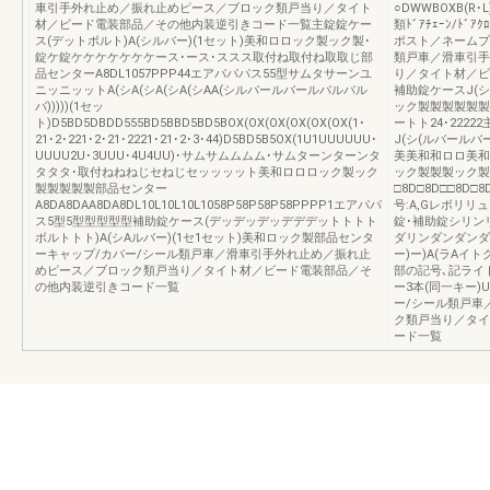
車引手外れ止め／振れ止めピース／ブロック類戸当り／タイト
○DWWBOXB(
材／ビード電装部品／その他内装逆引きコード一覧主錠錠ケー
類ﾄﾞｱﾁｪｰﾝ/ﾄﾞ
ス(デットボルト)A(シルバー)(1セット)美和ロロック製ック製･
ポスト／ネームプ
錠ケ錠ケケケケケケケース･ース･ススス取付ね取付ね取取じ部
類戸車／滑車引手
品センターA8DL1057PPP44エアパパパス55型サムタサーンユ
り／タイト材／ビ
ニッニッットA(シA(シA(シA(シAA(シルバールバールバルバル
補助錠ケースJ(
バ)))))(1セッ
ック製製製製製製製
ト)D5BD5DBDD555BD5BBD5BD5BOX(OX(OX(OX(OX(OX(1･
ートト24･2222
21･2･221･2･21･2221･21･2･3･44)D5BD5B5OX(1U1UUUUUU･
J(シ(ルバールバ
UUUU2U･3UUU･4U4UU)･サムサムムムム･サムターンターンタ
美美和和ロロ美和
タタタ･取付ねねねじセねじセッッッット美和ロロロック製ック
ック製製製ック製
製製製製製部品センター
□8D□8D□□8D□8
A8DA8DAA8DA8DL10L10L10L1058P58P58P58PPPP1エアパパ
号:A,Gレボリリュー
ス5型5型型型型型補助錠ケース(デッデッデッデデデットトトト
錠･補助錠シリン
ボルトトト)A(シAルバー)(1セ1セット)美和ロック製部品センタ
ダリンダンダンダ
ーキャップ/カバー/シール類戸車／滑車引手外れ止め／振れ止
ー)ー)A(ラAイト
めピース／ブロック類戸当り／タイト材／ビード電装部品／そ
部の記号､記ライ
の他内装逆引きコード一覧
ー3本(同一キー)U
ー/シール類戸車
ク類戸当り／タイ
ード一覧