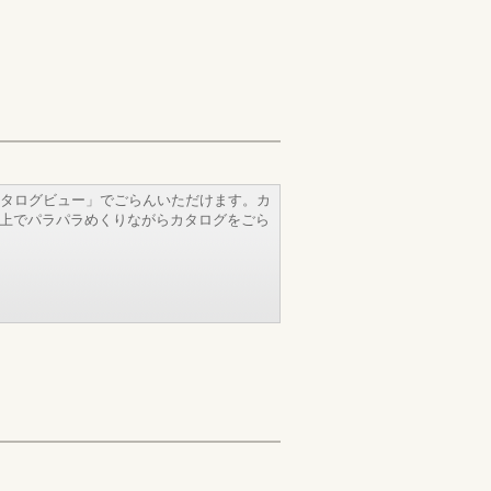
タログビュー」でごらんいただけます。カ
b上でパラパラめくりながらカタログをごら