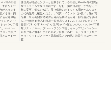
ite等の部品
発注先が部品センターと記載されている部品はOnsite等の部品
、予告なく仕
発注システムで発注可能です。なお、掲載部品は、予告なく仕
合があります
様の変更、価格の改訂、及び供給の終了をする場合があります
観／寸法）商
ので発注時に確認ください。写真・イラスト（外観／寸法）商
品色記号供給
品名・販売期間備考発注記号商品名称色記号：部品色記号供給
/クレセント/
先上代価格49商品別部品一覧部品リストハンドル/クレセント/
ジ/ストッパー/丁番
錠類ﾄﾞｱﾁｪｰﾝ/ﾄﾞｱｸﾛｰｻﾞｰ/引戸ｸﾛｰｻﾞｰ類ヒンジ/ストッパー/丁番
カバー/シー
類ポスト／ネームプレートフランス落しキャップ/カバー/シー
ブロック類戸
ル類戸車／滑車引手外れ止め／振れ止めピース／ブロック類戸
引きコード一
当り／タイト材／ビード電装部品／その他内装逆引きコード一
覧