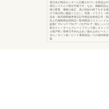
発注先が部品センターと記載されている部品はOns
発注システムで発注可能です。なお、掲載部品は
様の変更、価格の改訂、及び供給の終了をする場
ので発注時に確認ください。写真・イラスト（外
品名・販売期間備考発注記号商品名称色記号：部
先上代価格商品別部品一覧48部品リストハンドル
錠類ﾄﾞｱﾁｪｰﾝ/ﾄﾞｱｸﾛｰｻﾞｰ/引戸ｸﾛｰｻﾞｰ類ヒン
類ポスト／ネームプレートフランス落しキャップ/
ル類戸車／滑車引手外れ止め／振れ止めピース／
当り／タイト材／ビード電装部品／その他内装逆
覧