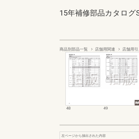
15年補修部品カタログSN
商品別部品一覧
店舗用関連
店舗用引
48
49
左ページから抽出された内容