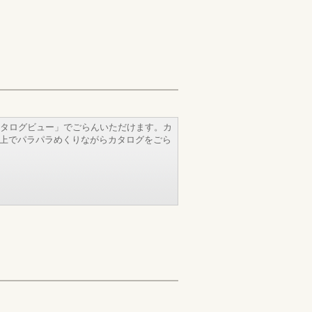
タログビュー」でごらんいただけます。カ
b上でパラパラめくりながらカタログをごら