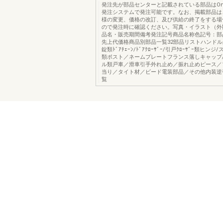
発注先が部品センターと記載されている部品はOns
発注システムで発注可能です。なお、掲載部品は
様の変更、価格の改訂、及び供給の終了をする場
ので発注時に確認ください。写真・イラスト（外
品名・販売期間備考発注記号商品名称色記号：部
先上代価格商品別部品一覧32部品リストハンドル
錠類ﾄﾞｱﾁｪｰﾝ/ﾄﾞｱｸﾛｰｻﾞｰ/引戸ｸﾛｰｻﾞｰ類ヒン
類ポスト／ネームプレートフランス落しキャップ/
ル類戸車／滑車引手外れ止め／振れ止めピース／
当り／タイト材／ビード電装部品／その他内装逆
覧