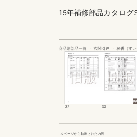
15年補修部品カタログSN
商品別部品一覧
玄関引戸
粋香（すい
32
33
左ページから抽出された内容