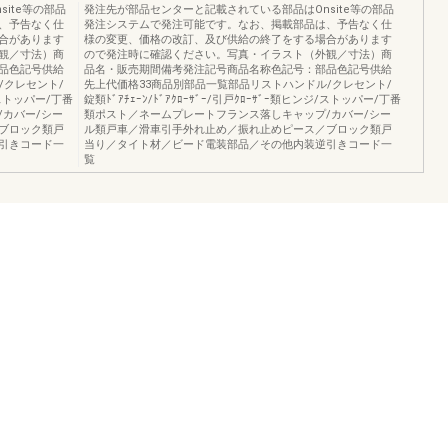
ite等の部品
発注先が部品センターと記載されている部品はOnsite等の部品
、予告なく仕
発注システムで発注可能です。なお、掲載部品は、予告なく仕
合があります
様の変更、価格の改訂、及び供給の終了をする場合があります
観／寸法）商
ので発注時に確認ください。写真・イラスト（外観／寸法）商
品色記号供給
品名・販売期間備考発注記号商品名称色記号：部品色記号供給
/クレセント/
先上代価格33商品別部品一覧部品リストハンドル/クレセント/
ジ/ストッパー/丁番
錠類ﾄﾞｱﾁｪｰﾝ/ﾄﾞｱｸﾛｰｻﾞｰ/引戸ｸﾛｰｻﾞｰ類ヒンジ/ストッパー/丁番
カバー/シー
類ポスト／ネームプレートフランス落しキャップ/カバー/シー
ブロック類戸
ル類戸車／滑車引手外れ止め／振れ止めピース／ブロック類戸
引きコード一
当り／タイト材／ビード電装部品／その他内装逆引きコード一
覧